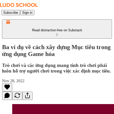
Subscribe
Sign in
Read distraction-free on Substack
Ba ví dụ về cách xây dựng Mục tiêu trong
ứng dụng Game hóa
Trò chơi và các ứng dụng mang tính trò chơi phải
luôn hỗ trợ người chơi trong việc xác định mục tiêu.
Nov 28, 2022