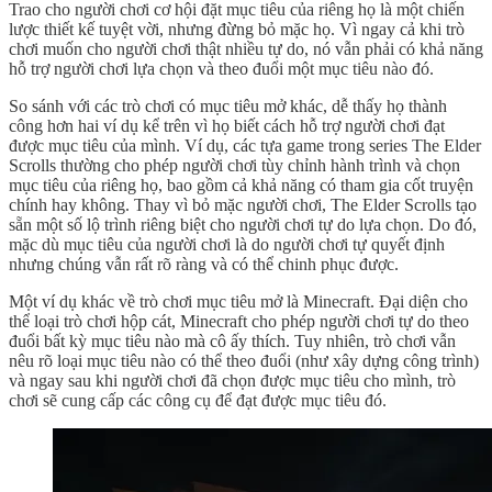
Trao cho người chơi cơ hội đặt mục tiêu của riêng họ là một chiến
lược thiết kế tuyệt vời, nhưng đừng bỏ mặc họ. Vì ngay cả khi trò
chơi muốn cho người chơi thật nhiều tự do, nó vẫn phải có khả năng
hỗ trợ người chơi lựa chọn và theo đuổi một mục tiêu nào đó.
So sánh với các trò chơi có mục tiêu mở khác, dễ thấy họ thành
công hơn hai ví dụ kể trên vì họ biết cách hỗ trợ người chơi đạt
được mục tiêu của mình. Ví dụ, các tựa game trong series The Elder
Scrolls thường cho phép người chơi tùy chỉnh hành trình và chọn
mục tiêu của riêng họ, bao gồm cả khả năng có tham gia cốt truyện
chính hay không. Thay vì bỏ mặc người chơi, The Elder Scrolls tạo
sẵn một số lộ trình riêng biệt cho người chơi tự do lựa chọn. Do đó,
mặc dù mục tiêu của người chơi là do người chơi tự quyết định
nhưng chúng vẫn rất rõ ràng và có thể chinh phục được.
Một ví dụ khác về trò chơi mục tiêu mở là Minecraft. Đại diện cho
thể loại trò chơi hộp cát, Minecraft cho phép người chơi tự do theo
đuổi bất kỳ mục tiêu nào mà cô ấy thích. Tuy nhiên, trò chơi vẫn
nêu rõ loại mục tiêu nào có thể theo đuổi (như xây dựng công trình)
và ngay sau khi người chơi đã chọn được mục tiêu cho mình, trò
chơi sẽ cung cấp các công cụ để đạt được mục tiêu đó.