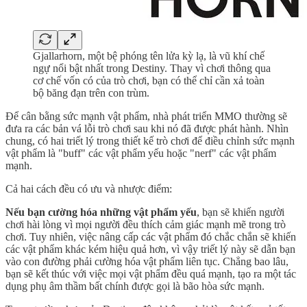
Gjallarhorn, một bệ phóng tên lửa kỳ lạ, là vũ khí chế
ngự nổi bật nhất trong Destiny. Thay vì chơi thông qua
cơ chế vốn có của trò chơi, bạn có thể chỉ cần xả toàn
bộ băng đạn trên con trùm.
Để cân bằng sức mạnh vật phẩm, nhà phát triển MMO thường sẽ
đưa ra các bản vá lỗi trò chơi sau khi nó đã được phát hành. Nhìn
chung, có hai triết lý trong thiết kế trò chơi để điều chỉnh sức mạnh
vật phẩm là "buff" các vật phẩm yếu hoặc "nerf" các vật phẩm
mạnh.
Cả hai cách đều có ưu và nhược điểm:
Nếu bạn cường hóa những vật phẩm yếu
, bạn sẽ khiến người
chơi hài lòng vì mọi người đều thích cảm giác mạnh mẽ trong trò
chơi. Tuy nhiên, việc nâng cấp các vật phẩm đó chắc chắn sẽ khiến
các vật phẩm khác kém hiệu quả hơn, vì vậy triết lý này sẽ dẫn bạn
vào con đường phải cường hóa vật phẩm liên tục. Chẳng bao lâu,
bạn sẽ kết thúc với việc mọi vật phẩm đều quá mạnh, tạo ra một tác
dụng phụ âm thầm bất chính được gọi là bão hòa sức mạnh.