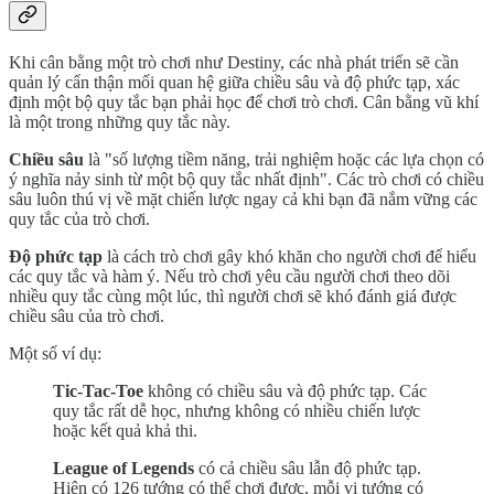
Khi cân bằng một trò chơi như Destiny, các nhà phát triển sẽ cần
quản lý cẩn thận mối quan hệ giữa chiều sâu và độ phức tạp, xác
định một bộ quy tắc bạn phải học để chơi trò chơi. Cân bằng vũ khí
là một trong những quy tắc này.
Chiều sâu
là "số lượng tiềm năng, trải nghiệm hoặc các lựa chọn có
ý nghĩa nảy sinh từ một bộ quy tắc nhất định". Các trò chơi có chiều
sâu luôn thú vị về mặt chiến lược ngay cả khi bạn đã nắm vững các
quy tắc của trò chơi.
Độ phức tạp
là cách trò chơi gây khó khăn cho người chơi để hiểu
các quy tắc và hàm ý. Nếu trò chơi yêu cầu người chơi theo dõi
nhiều quy tắc cùng một lúc, thì người chơi sẽ khó đánh giá được
chiều sâu của trò chơi.
Một số ví dụ:
Tic-Tac-Toe
không có chiều sâu và độ phức tạp. Các
quy tắc rất dễ học, nhưng không có nhiều chiến lược
hoặc kết quả khả thi.
League of Legends
có cả chiều sâu lẫn độ phức tạp.
Hiện có 126 tướng có thể chơi được, mỗi vị tướng có