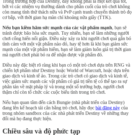
Trong trường hợp của Destiny, đây không phải là một kết quả tốt,
bởi vì các nhiệm vụ thường dành cho phần cuối của trò chơi không
còn mang tính thử thách nữa và PvP cạnh tranh chuyển thành trò đọ
cơ bắp, với thời gian hạ màn chỉ khoảng nửa giây (TTK).
Nếu bạn kiềm hãm sức mạnh của các vật phẩm mạnh
, bạn sẽ
tránh được bão hòa sức mạnh. Tuy nhiên, bạn sẽ làm những người
chơi cống hiến nổi giận. Điều này xảy ra khi người chơi quá gắn bó
tình cảm với một vật phẩm nào đó, hay tệ hơn là khi bạn giảm sức
mạnh của một vật phẩm hiếm, bạn sẽ làm giảm luôn giá trị thời gian
mà người chơi phải bỏ ra để nhận được vật phẩm đó.
Điều này đặc biệt rõ ràng khi bạn có một trò chơi dựa trên RNG và
chiến lợi phẩm như Destiny hoặc World of Warcraft, hoặc dựa trên
giao dịch và kinh tế ảo. Trong các trò chơi có giao dịch và kinh tế,
việc giảm sức mạnh các vật phẩm có giá trị tiền tệ có thể tạo ra sự
phân tán về mặt pháp lý và trong một số trường hợp, người chơi
thậm chí còn tổ chức các cuộc biểu tình trong trò chơi.
Nếu bạn quan tâm đến cách Bungie (nhà phát triển của Destiny)
đang lên kế hoạch tái cân bằng trò chơi, hãy đọc
bài đăng này
của
trong nhóm sandbox của các nhà phát triển Destiny về những thay
đổi mà họ đang thực hiện.
Chiều sâu và độ phức tạp