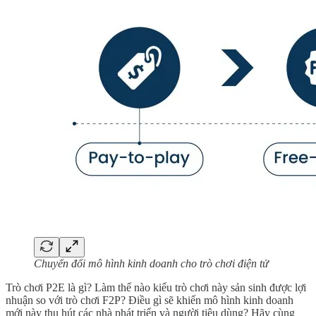
Chuyển đổi mô hình kinh doanh cho trò chơi điện tử
Trò chơi P2E là gì? Làm thế nào kiểu trò chơi này sản sinh được lợi
nhuận so với trò chơi F2P? Điều gì sẽ khiến mô hình kinh doanh
mới này thu hút các nhà phát triển và người tiêu dùng? Hãy cùng