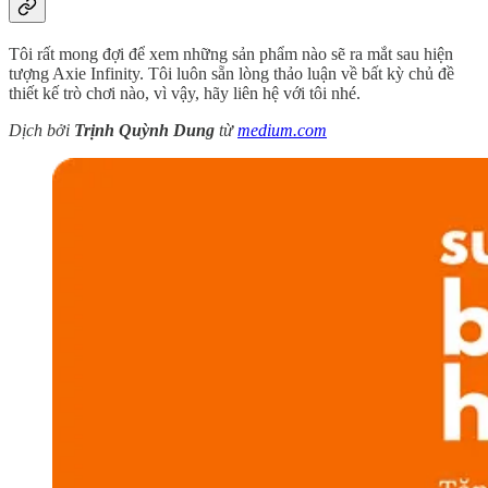
Tôi rất mong đợi để xem những sản phẩm nào sẽ ra mắt sau hiện
tượng Axie Infinity. Tôi luôn sẵn lòng thảo luận về bất kỳ chủ đề
thiết kế trò chơi nào, vì vậy, hãy liên hệ với tôi nhé.
Dịch bởi
Trịnh Quỳnh Dung
từ
medium.com