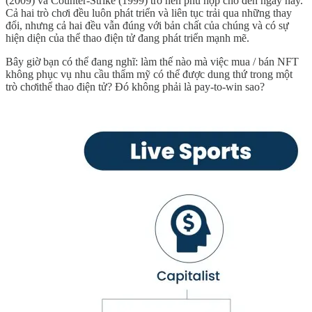
(2009) và Counter-Strike (1999) trở nên phù hợp cho đến ngày nay.
Cả hai trò chơi đều luôn phát triển và liên tục trải qua những thay
đổi, nhưng cả hai đều vẫn đúng với bản chất của chúng và có sự
hiện diện của thể thao điện tử đang phát triển mạnh mẽ.
Bây giờ bạn có thể đang nghĩ: làm thế nào mà việc mua / bán NFT
không phục vụ nhu cầu thẩm mỹ có thể được dung thứ trong một
trò chơithể thao điện tử? Đó không phải là pay-to-win sao?