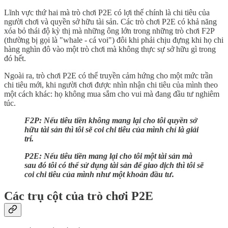
Lĩnh vực thứ hai mà trò chơi P2E có lợi thế chính là chi tiêu của
người chơi và quyền sở hữu tài sản. Các trò chơi P2E có khả năng
xóa bỏ thái độ kỳ thị mà những ông lớn trong những trò chơi F2P
(thường bị gọi là "whale - cá voi") đôi khi phải chịu đựng khi họ chi
hàng nghìn đô vào một trò chơi mà không thực sự sở hữu gì trong
đó hết.
Ngoài ra, trò chơi P2E có thể truyền cảm hứng cho một mức trần
chi tiêu mới, khi người chơi được nhìn nhận chi tiêu của mình theo
một cách khác: họ không mua sắm cho vui mà đang đầu tư nghiêm
túc.
F2P: Nếu tiêu tiền không mang lại cho tôi quyền sở
hữu tài sản thì tôi sẽ coi chi tiêu của mình chỉ là giải
trí.
P2E: Nếu tiêu tiền mang lại cho tôi một tài sản mà
sau đó tôi có thể sử dụng tài sản để giao dịch thì tôi sẽ
coi chi tiêu của mình như một khoản đầu tư.
Các trụ cột của trò chơi P2E