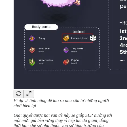
Ví dụ về tính năng để tạo ra nhu cầu từ những người
chơi hiện tại
Giải quyết được hai vấn đề này sẽ giúp SLP hướng tới
một mức giá bền vững thay vì tiếp tục đà giảm, đồng
thời hạn chế sự phụ thuộc vào sự tăng trưởng của