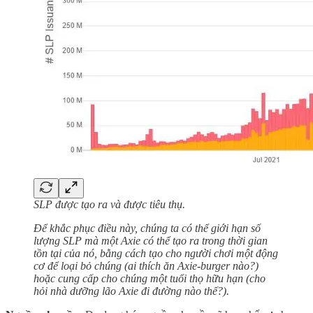
SLP được tạo ra và được tiêu thụ.
Để khắc phục điều này, chúng ta có thể giới hạn số
lượng SLP mà một Axie có thể tạo ra trong thời gian
tồn tại của nó, bằng cách tạo cho người chơi một động
cơ để loại bỏ chúng (ai thích ăn Axie-burger nào?)
hoặc cung cấp cho chúng một tuổi thọ hữu hạn (cho
hỏi nhà dưỡng lão Axie đi đường nào thế?).