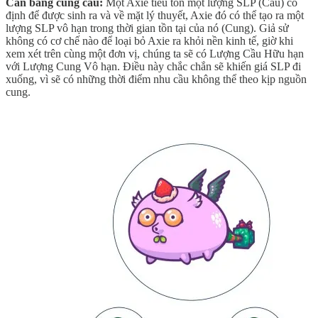
Cân bằng cung cầu:
Một Axie tiêu tốn một lượng SLP (Cầu) cố
định để được sinh ra và về mặt lý thuyết, Axie đó có thể tạo ra một
lượng SLP vô hạn trong thời gian tồn tại của nó (Cung). Giả sử
không có cơ chế nào để loại bỏ Axie ra khỏi nền kinh tế, giờ khi
xem xét trên cùng một đơn vị, chúng ta sẽ có Lượng Cầu Hữu hạn
với Lượng Cung Vô hạn. Điều này chắc chắn sẽ khiến giá SLP đi
xuống, vì sẽ có những thời điểm nhu cầu không thể theo kịp nguồn
cung.