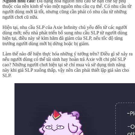
Nguồn nhu cầu:
Đa dạng hóa nguồn nhu cầu sẽ hạn chế sự phụ
thuộc của nền kinh tế vào một nguồn nhu cầu cụ thể. Có nhu cầu từ
người dùng mới là tốt, nhưng cũng cần phải có nhu cầu từ những
người chơi cũ nữa.
Hiện tại, nhu cầu SLP của Axie Infinity chủ yếu đến từ các người
dùng mới; nếu nhà phát triển bổ sung nhu cầu SLP từ người dùng
hiện tại, điều này sẽ kìm hãm đà giảm của SLP, nếu tốc độ tăng
trưởng người dùng mới bị dừng hoặc bị giảm.
Làm thế nào để hiện thực hóa những ý tưởng trên? Điều gì sẽ xảy ra
nếu người dùng có thể tái sinh hay hoàn trả Axie với chi phí SLP
cao? Những người chơi hiện tại sẽ chỉ mua và sử dụng tính năng
này khi giá SLP xuống thấp, vậy nên cần phải thiết lập giá sàn cho
SLP.