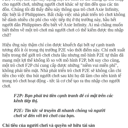
cho người chơi, những người chơi khác sẽ tự tìm đến qua các tin
đồn. Chúng tôi đã thấy điều này thông qua trò chơi Axie Infinity,
đặc biệt là ở Philippines. Bất chấp việc nhà phát triển trò chơi không
hề dành nhiều chi phí cho việc tiếp thị ở thị trường này, hầu hết
người dân Philippines đều biết về Axie Infinity. Ai mà chẳng muốn
biết thêm về một trò chơi mà người chơi có thể kiếm được thu nhập
chứ?
Hiệu ứng này thậm chí còn được khuếch đại bởi sự cạnh tranh
tương đối ít ỏi trong thị trường P2E vào thời điểm này. Chỉ mới xuất
hiện trong thế giới trò chơi chưa lâu nhưng mô hình P2E tự thân đã
mang một lợi thế khổng lồ so với mô hình F2P, bởi suy cho cùng,
một trò chơi F2P chỉ cung cấp được những "niềm vui miễn phí",
không phải tiền mặt. Nhà phát triển trò chơi P2E sẽ không cần chi
tiền cho việc thu hút người chơi sau khi họ đã làm cho nền kinh tế
trong trò chơi hoạt động - tức là cơ chế tạo ra thu nhập cho người
chơi.
F2P: Bạn phải trả tiền cạnh tranh để có mặt trên các
kênh tiếp thị.
P2E: Tin tức sẽ truyền đi nhanh chóng và người
chơi sẽ đến với trò chơi của bạn.
Chi tiêu của người chơi và quyền sở hữu tài sản