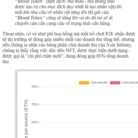
“Blood Token” (tạm dịch: mã máu - mã thông báo
được tạo ra cho mục đích duy nhất là tạo nhân vật) thì
một khi nhu cầu về nhân vật tăng lên thì giá của
“Blood Token” cũng sẽ tăng lên và do đó nó sẽ di
chuyển cán cân cung cầu về trạng thái cân bằng.
Thoạt nhìn, có vẻ như phí hoa hồng mà một trò chơi P2E nhận được
từ thị trường sẽ đóng góp nhiều nhất vào doanh thu tổng thể, nhưng
nếu chúng ta nhìn vào bảng phân chia doanh thu của Axie Infinity,
chúng ta thấy rằng việc đúc tiền NFT, được thực hiện dưới dạng -
được gọi là "chi phí chăn nuôi", đang đóng góp 85% tổng doanh
thu.