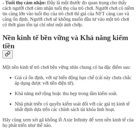
- Tuổi thọ cảm nhận:
Đây là một thước đo quan trọng cho thấy
cách người chơi cảm nhận tuổi thọ của trò chơi. Người chơi có niềm
tin càng lớn vào tuổi thọ của trò chơi thì giá của NFT càng cao và
càng ổn định. Người chơi sẽ không muốn đầu tư vào một trò chơi
có thời gian tồn tại chỉ như một ánh chớp.
Nền kinh tế bền vững và Khả năng kiếm
tiền
Một nền kinh tế trò chơi bền vững nhìn chung có ba đặc điểm sau:
Giá cả ổn định, với sự biến động hạn chế (cái này chưa chắc
áp dụng được với tiền điện tử).
Khả năng mở rộng hoặc thu hẹp trong tầm kiểm soát.
Nhà phát triển có quyền kiểm soát đối với các giá trị kinh tế
nhất định dựa trên các chính sách tài khóa linh hoạt.
Hãy cùng xem xét gã khổng lồ Axie Infinity để xem nền kinh tế của
họ phát triển như thế nào.