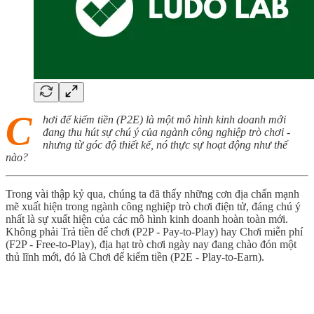
C
hơi để kiếm tiền (P2E) là một mô hình kinh doanh mới
đang thu hút sự chú ý của ngành công nghiệp trò chơi -
nhưng từ góc độ thiết kế, nó thực sự hoạt động như thế
nào?
Trong vài thập kỷ qua, chúng ta đã thấy những cơn địa chấn mạnh
mẽ xuất hiện trong ngành công nghiệp trò chơi điện tử, đáng chú ý
nhất là sự xuất hiện của các mô hình kinh doanh hoàn toàn mới.
Không phải Trả tiền để chơi (P2P - Pay-to-Play) hay Chơi miễn phí
(F2P - Free-to-Play), địa hạt trò chơi ngày nay đang chào đón một
thủ lĩnh mới, đó là Chơi để kiếm tiền (P2E - Play-to-Earn).