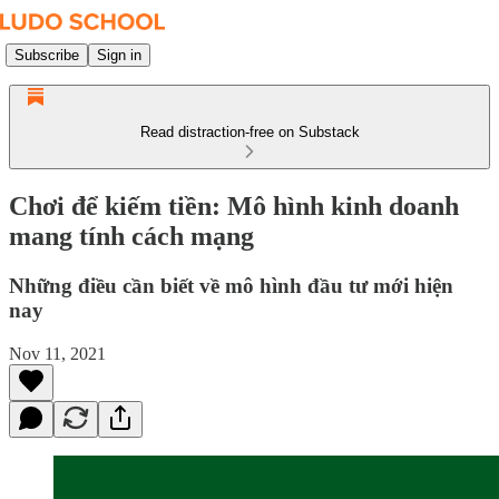
Subscribe
Sign in
Read distraction-free on Substack
Chơi để kiếm tiền: Mô hình kinh doanh
mang tính cách mạng
Những điều cần biết về mô hình đầu tư mới hiện
nay
Nov 11, 2021