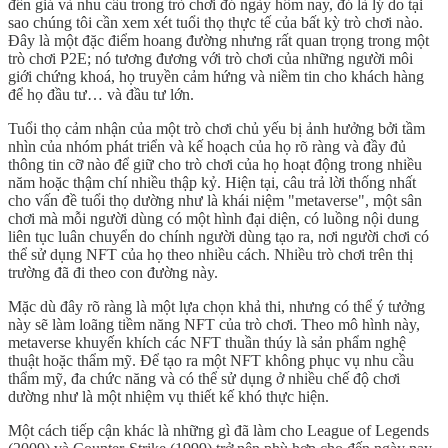
đến giá và nhu cầu trong trò chơi đó ngày hôm nay, đó là lý do tại
sao chúng tôi cần xem xét tuổi thọ thực tế của bất kỳ trò chơi nào.
Đây là một đặc điểm hoang đường nhưng rất quan trọng trong một
trò chơi P2E; nó tương đương với trò chơi của những người môi
giới chứng khoá, họ truyền cảm hứng và niềm tin cho khách hàng
để họ đầu tư… và đầu tư lớn.
Tuổi thọ cảm nhận của một trò chơi chủ yếu bị ảnh hưởng bởi tầm
nhìn của nhóm phát triển và kế hoạch của họ rõ ràng và đầy đủ
thông tin cỡ nào để giữ cho trò chơi của họ hoạt động trong nhiều
năm hoặc thậm chí nhiều thập kỷ. Hiện tại, câu trả lời thống nhất
cho vấn đề tuổi thọ dường như là khái niệm "metaverse", một sân
chơi mà mỗi người dùng có một hình đại diện, có luồng nội dung
liên tục luân chuyển do chính người dùng tạo ra, nơi người chơi có
thể sử dụng NFT của họ theo nhiều cách. Nhiều trò chơi trên thị
trường đã đi theo con đường này.
Mặc dù đây rõ ràng là một lựa chọn khả thi, nhưng có thể ý tưởng
này sẽ làm loãng tiềm năng NFT của trò chơi. Theo mô hình này,
metaverse khuyến khích các NFT thuần thúy là sản phẩm nghệ
thuật hoặc thẩm mỹ. Để tạo ra một NFT không phục vụ nhu cầu
thẩm mỹ, đa chức năng và có thể sử dụng ở nhiều chế độ chơi
dường như là một nhiệm vụ thiết kế khó thực hiện.
Một cách tiếp cận khác là những gì đã làm cho League of Legends