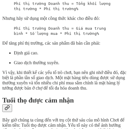
Phí thị trường Doanh thu = Tổng khối lượng
thị trường * Phí thị trường%
Nhưng hãy sử dụng một công thức khác cho điều đó:
Phí thị trường Doanh thu = Giá mua trung
bình * Số lượng mua * Phí thị trường%
Để tăng phí thị trường, các sản phẩm đã bán cần phải:
Định giá cao.
Giao dịch thường xuyên.
Vì vậy, khi thiết kế các yếu tố trò chơi, bạn nên ghi nhớ điều đó, đặc
biệt là phần tần số giao dịch. Một mặt hàng tiêu dùng được sử dụng
thường xuyên và tốn nhiều chi phí mua sắm chính là mặt hàng lý
tưởng được bán ở chợ để tối đa hóa doanh thu.
Tuổi thọ được cảm nhận
Bây giờ chúng ta cùng đến với trụ cột thứ sáu của mô hình Chơi để
kiếm tiền: Tuổi thọ được cảm nhận. Yếu tố này có thể ảnh hưởng