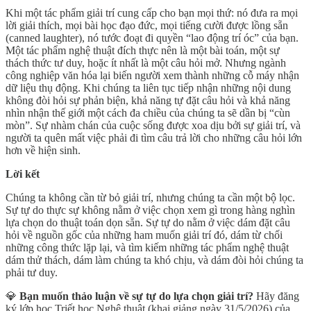
Khi một tác phẩm giải trí cung cấp cho bạn mọi thứ: nó đưa ra mọi
lời giải thích, mọi bài học đạo đức, mọi tiếng cười được lồng sẵn
(canned laughter), nó tước đoạt đi quyền “lao động trí óc” của bạn.
Một tác phẩm nghệ thuật đích thực nên là một bài toán, một sự
thách thức tư duy, hoặc ít nhất là một câu hỏi mở. Nhưng ngành
công nghiệp văn hóa lại biến người xem thành những cỗ máy nhận
dữ liệu thụ động. Khi chúng ta liên tục tiếp nhận những nội dung
không đòi hỏi sự phản biện, khả năng tự đặt câu hỏi và khả năng
nhìn nhận thế giới một cách đa chiều của chúng ta sẽ dần bị “cùn
mòn”. Sự nhàm chán của cuộc sống được xoa dịu bởi sự giải trí, và
người ta quên mất việc phải đi tìm câu trả lời cho những câu hỏi lớn
hơn về hiện sinh.
Lời kết
Chúng ta không cần từ bỏ giải trí, nhưng chúng ta cần một bộ lọc.
Sự tự do thực sự không nằm ở việc chọn xem gì trong hàng nghìn
lựa chọn do thuật toán dọn sẵn. Sự tự do nằm ở việc dám đặt câu
hỏi về nguồn gốc của những ham muốn giải trí đó, dám từ chối
những công thức lặp lại, và tìm kiếm những tác phẩm nghệ thuật
dám thử thách, dám làm chúng ta khó chịu, và dám đòi hỏi chúng ta
phải tư duy.
💎
Bạn muốn thảo luận về sự tự do lựa chọn giải trí?
Hãy đăng
ký lớp học Triết học Nghệ thuật (khai giảng ngày 31/5/2026) của