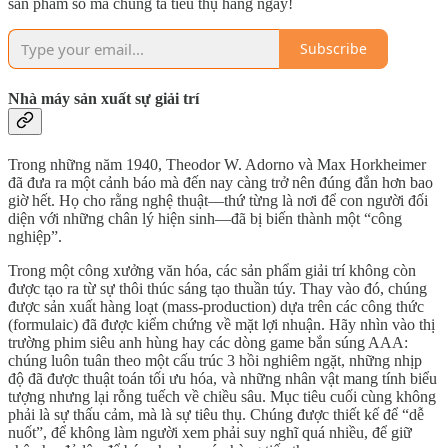
sản phẩm số mà chúng ta tiêu thụ hàng ngày!
Subscribe
Nhà máy sản xuất sự giải trí
Trong những năm 1940, Theodor W. Adorno và Max Horkheimer
đã đưa ra một cảnh báo mà đến nay càng trở nên đúng đắn hơn bao
giờ hết. Họ cho rằng nghệ thuật—thứ từng là nơi để con người đối
diện với những chân lý hiện sinh—đã bị biến thành một “công
nghiệp”.
Trong một công xưởng văn hóa, các sản phẩm giải trí không còn
được tạo ra từ sự thôi thúc sáng tạo thuần túy. Thay vào đó, chúng
được sản xuất hàng loạt (mass-production) dựa trên các công thức
(formulaic) đã được kiểm chứng về mặt lợi nhuận. Hãy nhìn vào thị
trường phim siêu anh hùng hay các dòng game bắn súng AAA:
chúng luôn tuân theo một cấu trúc 3 hồi nghiêm ngặt, những nhịp
độ đã được thuật toán tối ưu hóa, và những nhân vật mang tính biểu
tượng nhưng lại rỗng tuếch về chiều sâu. Mục tiêu cuối cùng không
phải là sự thấu cảm, mà là sự tiêu thụ. Chúng được thiết kế để “dễ
nuốt”, để không làm người xem phải suy nghĩ quá nhiều, để giữ