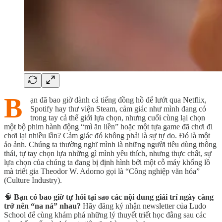
B
ạn đã bao giờ dành cả tiếng đồng hồ để lướt qua Netflix,
Spotify hay thư viện Steam, cảm giác như mình đang có
trong tay cả thế giới lựa chọn, nhưng cuối cùng lại chọn
một bộ phim hành động “mì ăn liền” hoặc một tựa game đã chơi đi
chơi lại nhiều lần? Cảm giác đó không phải là sự tự do. Đó là một
ảo ảnh. Chúng ta thường nghĩ mình là những người tiêu dùng thông
thái, tự tay chọn lựa những gì mình yêu thích, nhưng thực chất, sự
lựa chọn của chúng ta đang bị định hình bởi một cỗ máy khổng lồ
mà triết gia Theodor W. Adorno gọi là “Công nghiệp văn hóa”
(Culture Industry).
🧠
Bạn có bao giờ tự hỏi tại sao các nội dung giải trí ngày càng
trở nên “na ná” nhau?
Hãy đăng ký nhận newsletter của Ludo
School để cùng khám phá những lý thuyết triết học đằng sau các