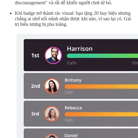
discouragement" và rất dễ khiến người chơi từ bỏ.
Khi badge trở thành rác visual: bạn tặng 20 huy hiệu nhưng
chẳng ai nhớ nổi mình nhận được khi nào, vì sao lại có. Giá
trị biểu tượng bị pha loãng.