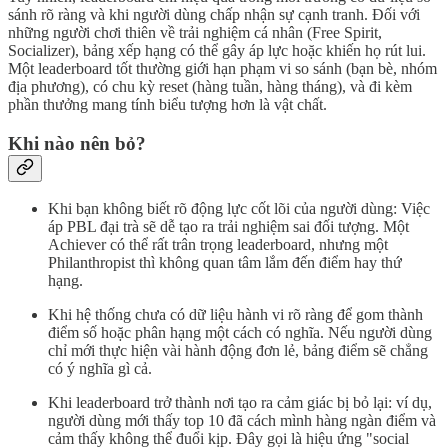
sánh rõ ràng và khi người dùng chấp nhận sự cạnh tranh. Đối với
những người chơi thiên về trải nghiệm cá nhân (Free Spirit,
Socializer), bảng xếp hạng có thể gây áp lực hoặc khiến họ rút lui.
Một leaderboard tốt thường giới hạn phạm vi so sánh (bạn bè, nhóm
địa phương), có chu kỳ reset (hàng tuần, hàng tháng), và đi kèm
phần thưởng mang tính biểu tượng hơn là vật chất.
Khi nào nên bỏ?
Khi bạn không biết rõ động lực cốt lõi của người dùng: Việc
áp PBL đại trà sẽ dễ tạo ra trải nghiệm sai đối tượng. Một
Achiever có thể rất trân trọng leaderboard, nhưng một
Philanthropist thì không quan tâm lắm đến điểm hay thứ
hạng.
Khi hệ thống chưa có dữ liệu hành vi rõ ràng để gom thành
điểm số hoặc phân hạng một cách có nghĩa. Nếu người dùng
chỉ mới thực hiện vài hành động đơn lẻ, bảng điểm sẽ chẳng
có ý nghĩa gì cả.
Khi leaderboard trở thành nơi tạo ra cảm giác bị bỏ lại: ví dụ,
người dùng mới thấy top 10 đã cách mình hàng ngàn điểm và
cảm thấy không thể đuổi kịp. Đây gọi là hiệu ứng "social