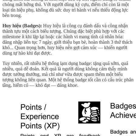
chóng mất hứng thú. Với người dùng kỳ cựu, điểm chỉ còn là một
loại tín hiệu phụ, không đủ sức duy trì hành vi nếu thiếu động lực
bên trong.
Huy hiệu (Badges):
Huy hiệu là công cụ đánh dấu và công nhận
thành tựu một cách biểu tượng. Chúng đặc biệt phù hợp với các
milestone ít khi lặp lại hoặc các hành vi mang tính cá nhân hóa:
đăng nhập liên tục 7 ngày, giới thiệu bạn bè, hoàn thành 3 thử thách
khó... Quan trọng hơn, huy hiệu nên gợi cảm xúc — khiến người
dùng tự hào khi đạt được.
Tuy nhiên, rất nhiều hệ thống lạm dụng badge: tặng quá sớm, quá
nhiều, quá dễ đoán. Kết quả là người dùng không cảm thấy mình
được tưởng thưởng, mà chỉ như vừa được spam thêm một biểu
tượng không liên quan. Một hệ thống badge tốt cần có cấu trúc phân
tầng, hiếm có — khó đạt — đáng khoe.