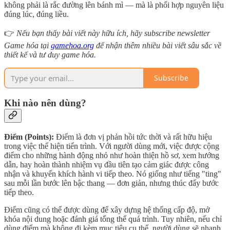
không phải là rắc đường lên bánh mì — mà là phối hợp nguyên liệu
đúng lúc, đúng liều.
👉
Nếu bạn thấy bài viết này hữu ích, hãy subscribe newsletter
Game hóa tại
gamehoa.org
để nhận thêm nhiều bài viết sâu sắc về
thiết kế và tư duy game hóa.
Subscribe
Khi nào nên dùng?
Điểm (Points):
Điểm là đơn vị phản hồi tức thời và rất hữu hiệu
trong việc thể hiện tiến trình. Với người dùng mới, việc được cộng
điểm cho những hành động nhỏ như hoàn thiện hồ sơ, xem hướng
dẫn, hay hoàn thành nhiệm vụ đầu tiên tạo cảm giác được công
nhận và khuyến khích hành vi tiếp theo. Nó giống như tiếng "ting"
sau mỗi lần bước lên bậc thang — đơn giản, nhưng thúc đẩy bước
tiếp theo.
Điểm cũng có thể được dùng để xây dựng hệ thống cấp độ, mở
khóa nội dung hoặc đánh giá tổng thể quá trình. Tuy nhiên, nếu chỉ
dùng điểm mà không đi kèm mục tiêu cụ thể, người dùng sẽ nhanh