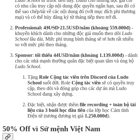
Ludo School
từ trước đến nay. Dành cho những độc giả chỉ
có nhu cầu truy cập nội dung độc quyền ngắn hạn, sau đó có
thể sao chép/tải về các nội dung đó (với mục đích phi thương
mại) và có thể hủy đăng ký từ tháng tiếp theo trở đi.
Professional: 4̶3̶U̶S̶D̶ 21.5USD/năm (khoảng 559.000đ)
-
khuyến khích dành cho những độc giả muốn theo dõi
Ludo
School
lâu dài. Mức phí trung bình tháng sẽ rẻ hơn rất nhiều
so với mức phí theo tháng.
Sponsor
:
tối thiểu 44USD/năm (khoảng 1.139.000đ) -
dành
cho các nhà mạnh thường quân đặc biệt quan tâm và ủng hộ
Ludo School
.
Tặng
Role Cộng tác viên trên Discord của Ludo
School
suốt đời. Role
Cộng tác viên
sẽ có quyền truy
cập, theo dõi và đóng góp cho các dự án mà Ludo
School đang xây dựng.
Đặc biệt, nhận được thêm
file recording + toàn bộ tài
liệu của 3 buổi học đầu tiên
của lớp học Cảm tình
Điện tử (tương đương trị giá
1.250.000đ
).
50% Off vì Sứ mệnh Việt Nam