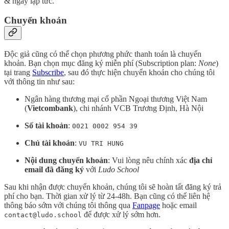
& ngay lập tức.
Chuyển khoản
Độc giả cũng có thể chọn phương phức thanh toán là chuyển
khoản. Bạn chọn mục đăng ký miễn phí (Subscription plan:
None
)
tại trang
Subscribe
, sau đó thực hiện chuyển khoản cho chúng tôi
với thông tin như sau:
Ngân hàng thương mại cổ phần Ngoại thương Việt Nam
(
Vietcombank
), chi nhánh VCB Trương Định, Hà Nội
Số tài khoản
:
0021 0002 954 39
Chủ tài khoản
:
VU TRI HUNG
Nội dung chuyển khoản
: Vui lòng nêu chính xác
địa chỉ
email đã đăng ký
với
Ludo School
Sau khi nhận được chuyển khoản, chúng tôi sẽ hoàn tất đăng ký trả
phí cho bạn. Thời gian xử lý từ 24-48h. Bạn cũng có thể liên hệ
thông báo sớm với chúng tôi thông qua
Fanpage
hoặc email
để được xử lý sớm hơn.
contact@ludo.school