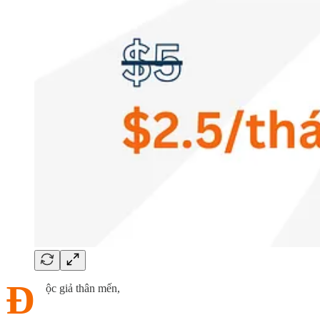
Đ
ộc giả thân mến,