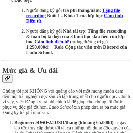
Đặc biệt:
Người đăng ký gói
trả phí tháng/năm:
Tặng file
recording
Buổi 1 - Khóa 1 của lớp học
Cảm tình
Điện tử
.
Người đăng ký gói
Nhà tài trợ
:
Tặng
file recording
& toàn bộ tài liệu của 3 buổi học đầu tiên
của lớp
học
Cảm tình điện tử
(tương đương trị giá
1.250.000đ
) +
Role Cộng tác viên trên Discord của
Ludo School.
Mức giá & Ưu đãi
Chúng tôi nói KHÔNG với quảng cáo với một mong muốn đem
đến một trải nghiệm đọc sâu và tập trung nhất cho người đọc. Chính
vì vậy, việc Đăng ký trả phí chính là để giúp cho chúng tôi được
phục vụ độc giả tốt hơn.
Ludo School
xin phép đưa ra ba mức giá
Đăng ký trả phí như sau:
Beginner: 5̶U̶S̶D̶ 2.5USD/tháng (khoảng 65.000đ)
- ngay
lập tức truy cập được tới tất cả những nội dung độc quyền của