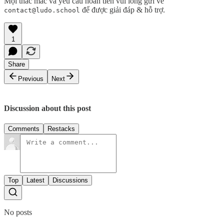
Mọi thắc mắc và yêu cầu hoàn tiền vui lòng gửi về
để được giải đáp & hỗ trợ.
contact@ludo.school
1
Share
Previous
Next
Discussion about this post
Comments
Restacks
Top
Latest
Discussions
No posts