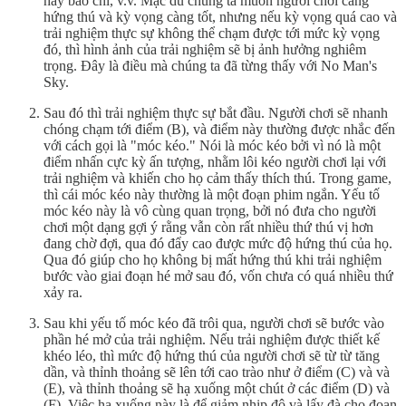
hay báo chí, v.v. Mặc dù chúng ta muốn người chơi càng
hứng thú và kỳ vọng càng tốt, nhưng nếu kỳ vọng quá cao và
trải nghiệm thực sự không thể chạm được tới mức kỳ vọng
đó, thì hình ảnh của trải nghiệm sẽ bị ảnh hưởng nghiêm
trọng. Đây là điều mà chúng ta đã từng thấy với No Man's
Sky.
Sau đó thì trải nghiệm thực sự bắt đầu. Người chơi sẽ nhanh
chóng chạm tới điểm (B), và điểm này thường được nhắc đến
với cách gọi là "móc kéo." Nói là móc kéo bởi vì nó là một
điểm nhấn cực kỳ ấn tượng, nhằm lôi kéo người chơi lại với
trải nghiệm và khiến cho họ cảm thấy thích thú. Trong game,
thì cái móc kéo này thường là một đoạn phim ngắn. Yếu tố
móc kéo này là vô cùng quan trọng, bởi nó đưa cho người
chơi một dạng gợi ý rằng vẫn còn rất nhiều thứ thú vị hơn
đang chờ đợi, qua đó đẩy cao được mức độ hứng thú của họ.
Qua đó giúp cho họ không bị mất hứng thú khi trải nghiệm
bước vào giai đoạn hé mở sau đó, vốn chưa có quá nhiều thứ
xảy ra.
Sau khi yếu tố móc kéo đã trôi qua, người chơi sẽ bước vào
phần hé mở của trải nghiệm. Nếu trải nghiệm được thiết kế
khéo léo, thì mức độ hứng thú của người chơi sẽ từ từ tăng
dần, và thỉnh thoảng sẽ lên tới cao trào như ở điểm (C) và và
(E), và thỉnh thoảng sẽ hạ xuống một chút ở các điểm (D) và
(F). Việc hạ xuống này là để giảm nhịp độ và lấy đà cho đoạn