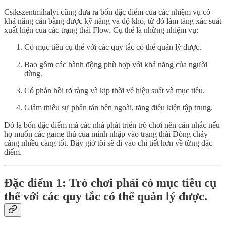
Csikszentmihalyi cũng đưa ra bốn đặc điểm của các nhiệm vụ có
khả năng cân bằng được kỹ năng và độ khó, từ đó làm tăng xác suất
xuất hiện của các trạng thái Flow. Cụ thể là những nhiệm vụ:
Có mục tiêu cụ thể với các quy tắc có thể quản lý được.
Bao gồm các hành động phù hợp với khả năng của người
dùng.
Có phản hồi rõ ràng và kịp thời về hiệu suất và mục tiêu.
Giảm thiểu sự phân tán bên ngoài, tăng điều kiện tập trung.
Đó là bốn đặc điểm mà các nhà phát triển trò chơi nên cân nhắc nếu
họ muốn các game thủ của mình nhập vào trạng thái Dòng chảy
càng nhiều càng tốt. Bây giờ tôi sẽ đi vào chi tiết hơn về từng đặc
điểm.
Đặc điểm 1: Trò chơi phải có mục tiêu cụ
thể với các quy tắc có thể quản lý được.