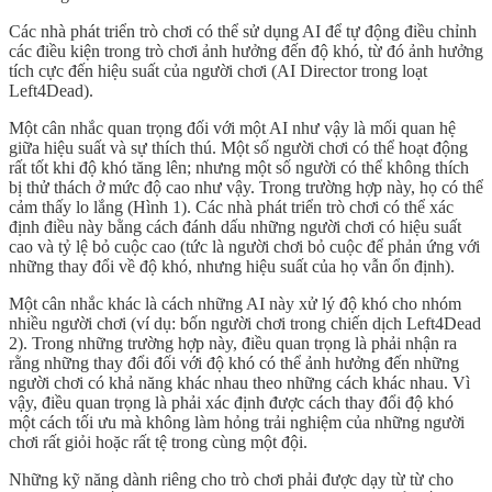
Các nhà phát triển trò chơi có thể sử dụng AI để tự động điều chỉnh
các điều kiện trong trò chơi ảnh hưởng đến độ khó, từ đó ảnh hưởng
tích cực đến hiệu suất của người chơi (AI Director trong loạt
Left4Dead).
Một cân nhắc quan trọng đối với một AI như vậy là mối quan hệ
giữa hiệu suất và sự thích thú. Một số người chơi có thể hoạt động
rất tốt khi độ khó tăng lên; nhưng một số người có thể không thích
bị thử thách ở mức độ cao như vậy. Trong trường hợp này, họ có thể
cảm thấy lo lắng (Hình 1). Các nhà phát triển trò chơi có thể xác
định điều này bằng cách đánh dấu những người chơi có hiệu suất
cao và tỷ lệ bỏ cuộc cao (tức là người chơi bỏ cuộc để phản ứng với
những thay đổi về độ khó, nhưng hiệu suất của họ vẫn ổn định).
Một cân nhắc khác là cách những AI này xử lý độ khó cho nhóm
nhiều người chơi (ví dụ: bốn người chơi trong chiến dịch Left4Dead
2). Trong những trường hợp này, điều quan trọng là phải nhận ra
rằng những thay đổi đối với độ khó có thể ảnh hưởng đến những
người chơi có khả năng khác nhau theo những cách khác nhau. Vì
vậy, điều quan trọng là phải xác định được cách thay đổi độ khó
một cách tối ưu mà không làm hỏng trải nghiệm của những người
chơi rất giỏi hoặc rất tệ trong cùng một đội.
Những kỹ năng dành riêng cho trò chơi phải được dạy từ từ cho