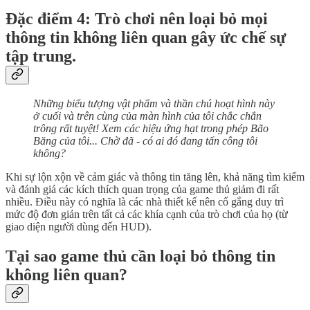
Đặc điểm 4: Trò chơi nên loại bỏ mọi
thông tin không liên quan gây ức chế sự
tập trung.
Những biểu tượng vật phẩm và thần chú hoạt hình này
ở cuối và trên cùng của màn hình của tôi chắc chắn
trông rất tuyệt! Xem các hiệu ứng hạt trong phép Bão
Băng của tôi... Chờ đã - có ai đó đang tấn công tôi
không?
Khi sự lộn xộn về cảm giác và thông tin tăng lên, khả năng tìm kiếm
và đánh giá các kích thích quan trọng của game thủ giảm đi rất
nhiều. Điều này có nghĩa là các nhà thiết kế nên cố gắng duy trì
mức độ đơn giản trên tất cả các khía cạnh của trò chơi của họ (từ
giao diện người dùng đến HUD).
Tại sao game thủ cần loại bỏ thông tin
không liên quan?