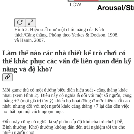
Hình 2: Hiệu suất như một chức năng của Kích
thích/Căng thẳng. Phỏng theo Yerkes & Dodson, 1908,
và Hanin, 2007.
Làm thế nào các nhà thiết kế trò chơi có
thể khắc phục các vấn đề liên quan đến kỹ
năng và độ khó?
Mỗi game thủ có một đường biểu diễn hiệu suất - căng thẳng khác
nhau (xem Hình 2). Điều này có nghĩa là đối với một số người, căng
thẳng +7 (một giá trị tùy ý) khiến họ hoạt động ở mức hiệu suất cao
nhất, nhưng đối với một người khác căng thẳng +7 lại dẫn đến việc
họ thất bại một cách ngoạn mục.
Điều này cũng có nghĩa là sự phân cấp độ khó của trò chơi (Dễ,
Bình thường, Khó) thường không dẫn đến trải nghiệm tối ưu cho
nhiều người chơi.