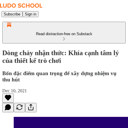
Subscribe
Sign in
Read distraction-free on Substack
Dòng chảy nhận thức: Khía cạnh tâm lý
của thiết kế trò chơi
Bốn đặc điểm quan trọng để xây dựng nhiệm vụ
thu hút
Dec 10, 2021