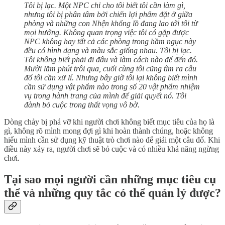
Tôi bị lạc. Một NPC chỉ cho tôi biết tôi cần làm gì,
nhưng tôi bị phân tâm bởi chiến lợi phẩm đặt ở giữa
phòng và những con Nhện khổng lồ đang lao tới tôi từ
mọi hướng. Không quan trọng việc tôi có gặp được
NPC không hay tất cả các phòng trong hầm ngục này
đều có hình dạng và màu sắc giống nhau. Tôi bị lạc.
Tôi không biết phải đi đâu và làm cách nào để đến đó.
Mười lăm phút trôi qua, cuối cùng tôi cũng tìm ra câu
đố tôi cần xử lí. Nhưng bây giờ tôi lại không biết mình
cần sử dụng vật phẩm nào trong số 20 vật phẩm nhiệm
vụ trong hành trang của mình để giải quyết nó. Tôi
đành bỏ cuộc trong thất vọng vô bờ.
Dòng chảy bị phá vỡ khi người chơi không biết mục tiêu của họ là
gì, không rõ mình mong đợi gì khi hoàn thành chúng, hoặc không
hiểu mình cần sử dụng kỹ thuật trò chơi nào để giải một câu đố. Khi
điều này xảy ra, người chơi sẽ bỏ cuộc và có nhiều khả năng ngừng
chơi.
Tại sao mọi người cần những mục tiêu cụ
thể và những quy tắc có thể quản lý được?