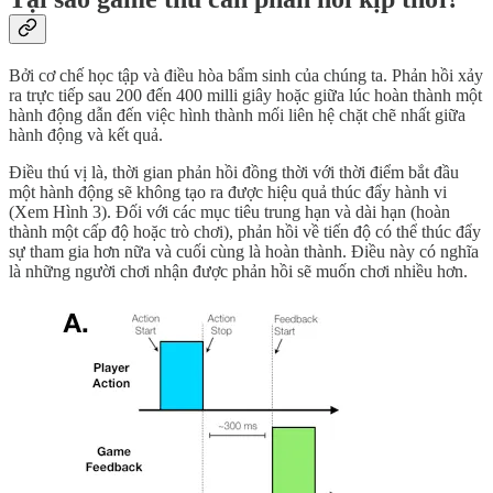
Bởi cơ chế học tập và điều hòa bẩm sinh của chúng ta. Phản hồi xảy
ra trực tiếp sau 200 đến 400 milli giây hoặc giữa lúc hoàn thành một
hành động dẫn đến việc hình thành mối liên hệ chặt chẽ nhất giữa
hành động và kết quả.
Điều thú vị là, thời gian phản hồi đồng thời với thời điểm bắt đầu
một hành động sẽ không tạo ra được hiệu quả thúc đẩy hành vi
(Xem Hình 3). Đối với các mục tiêu trung hạn và dài hạn (hoàn
thành một cấp độ hoặc trò chơi), phản hồi về tiến độ có thể thúc đẩy
sự tham gia hơn nữa và cuối cùng là hoàn thành. Điều này có nghĩa
là những người chơi nhận được phản hồi sẽ muốn chơi nhiều hơn.