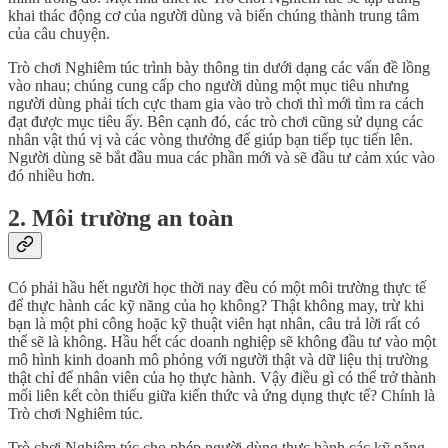
khai thác động cơ của người dùng và biến chúng thành trung tâm
của câu chuyện.
Trò chơi Nghiêm túc trình bày thông tin dưới dạng các vấn đề lồng
vào nhau; chúng cung cấp cho người dùng một mục tiêu nhưng
người dùng phải tích cực tham gia vào trò chơi thì mới tìm ra cách
đạt được mục tiêu ấy. Bên cạnh đó, các trò chơi cũng sử dụng các
nhân vật thú vị và các vòng thưởng để giúp bạn tiếp tục tiến lên.
Người dùng sẽ bắt đầu mua các phần mới và sẽ đầu tư cảm xúc vào
đó nhiều hơn.
2. Môi trường an toàn
Có phải hầu hết người học thời nay đều có một môi trường thực tế
để thực hành các kỹ năng của họ không? Thật không may, trừ khi
bạn là một phi công hoặc kỹ thuật viên hạt nhân, câu trả lời rất có
thể sẽ là không. Hầu hết các doanh nghiệp sẽ không đầu tư vào một
mô hình kinh doanh mô phỏng với người thật và dữ liệu thị trường
thật chỉ để nhân viên của họ thực hành. Vậy điều gì có thể trở thành
mối liên kết còn thiếu giữa kiến thức và ứng dụng thực tế? Chính là
Trò chơi Nghiêm túc.
Trò chơi Nghiêm túc cho phép người dùng thực hành các kỹ năng