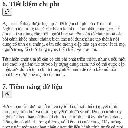
6. Tiết kiệm chi phí
Bạn có thể thấy được hiệu quả tiết kiệm chi phí của Trò chơi
Nghiêm túc trong tất cả các lý do kể trên. Thứ nhất, chúng có thể
được tái sử dụng cho mỗi người học và trên toàn tổ chức trong các
bối cảnh khác nhau; chúng biến các nội dung phức tạp thành nội
dung có tính đại chúng, đảm bảo thông điệp của bạn được tất cả mọi
người trong tổ chức lắng nghe, thấu hiểu và thực thi.
Tất nhiên chúng ta sẽ cần có chi phí phát triển trước, nhưng nếu một
Trò chơi Nghiêm túc được xây dựng đúng cách, nó có thể được cập
nhật, sửa đổi và tinh chỉnh trong nhiều năm để đảm bảo nó luôn
phát huy được thế mạnh của mình.
7. Tiềm năng dữ liệu
Bởi vì bạn cần đưa ra rất nhiều (ý tôi là rất rất nhiều) quyết định
trong một trò chơi và những quyết định đó sẽ nói lên quá trình suy
nghĩ của bạn, bạn có thể coi chính quá trình chơi ấy như một dạng
thông tin có giá trị tương đương với kết quả cuối cùng. Hãy tưởng
tượng nếu một ngày bạn nhận được dữ liệu hành trình từ tất cả mọi