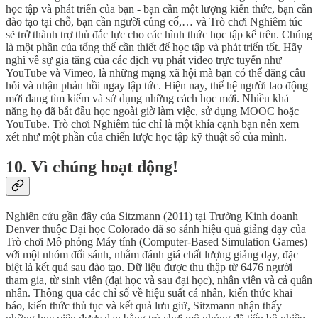
học tập và phát triển của bạn - bạn cần một lượng kiến thức, bạn cần
đào tạo tại chỗ, bạn cần người củng cố,… và Trò chơi Nghiêm túc
sẽ trở thành trợ thủ đắc lực cho các hình thức học tập kể trên. Chúng
là một phần của tổng thể cần thiết để học tập và phát triển tốt. Hãy
nghĩ về sự gia tăng của các dịch vụ phát video trực tuyến như
YouTube và Vimeo, là những mạng xã hội mà bạn có thể đăng câu
hỏi và nhận phản hồi ngay lập tức. Hiện nay, thế hệ người lao động
mới đang tìm kiếm và sử dụng những cách học mới. Nhiều khả
năng họ đã bắt đầu học ngoài giờ làm việc, sử dụng MOOC hoặc
YouTube. Trò chơi Nghiêm túc chỉ là một khía cạnh bạn nên xem
xét như một phần của chiến lược học tập kỹ thuật số của mình.
10. Vì chúng hoạt động!
Nghiên cứu gần đây của Sitzmann (2011) tại Trường Kinh doanh
Denver thuộc Đại học Colorado đã so sánh hiệu quả giảng dạy của
Trò chơi Mô phỏng Máy tính (Computer-Based Simulation Games)
với một nhóm đối sánh, nhằm đánh giá chất lượng giảng dạy, đặc
biệt là kết quả sau đào tạo. Dữ liệu được thu thập từ 6476 người
tham gia, từ sinh viên (đại học và sau đại học), nhân viên và cả quân
nhân. Thông qua các chỉ số về hiệu suất cá nhân, kiến thức khai
báo, kiến thức thủ tục và kết quả lưu giữ, Sitzmann nhận thấy