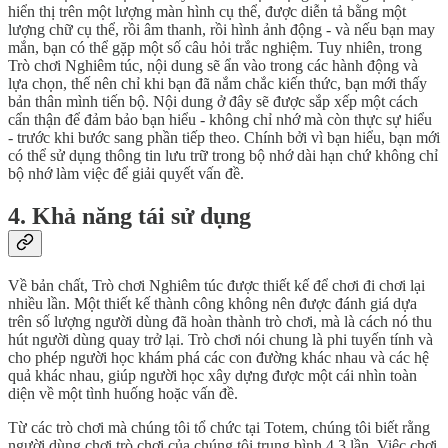
hiển thị trên một lượng màn hình cụ thể, được diễn tả bằng một
lượng chữ cụ thể, rồi âm thanh, rồi hình ảnh động - và nếu bạn may
mắn, bạn có thể gặp một số câu hỏi trắc nghiệm. Tuy nhiên, trong
Trò chơi Nghiêm túc, nội dung sẽ ẩn vào trong các hành động và
lựa chọn, thế nên chỉ khi bạn đã nắm chắc kiến thức, bạn mới thấy
bản thân mình tiến bộ. Nội dung ở đây sẽ được sắp xếp một cách
cẩn thận để đảm bảo bạn hiểu - không chỉ nhớ mà còn thực sự hiểu
- trước khi bước sang phần tiếp theo. Chính bởi vì bạn hiểu, bạn mới
có thể sử dụng thông tin lưu trữ trong bộ nhớ dài hạn chứ không chỉ
bộ nhớ làm việc để giải quyết vấn đề.
4. Khả năng tái sử dụng
Về bản chất, Trò chơi Nghiêm túc được thiết kế để chơi đi chơi lại
nhiều lần. Một thiết kế thành công không nên được đánh giá dựa
trên số lượng người dùng đã hoàn thành trò chơi, mà là cách nó thu
hút người dùng quay trở lại. Trò chơi nói chung là phi tuyến tính và
cho phép người học khám phá các con đường khác nhau và các hệ
quả khác nhau, giúp người học xây dựng được một cái nhìn toàn
diện về một tình huống hoặc vấn đề.
Từ các trò chơi mà chúng tôi tổ chức tại Totem, chúng tôi biết rằng
người dùng chơi trò chơi của chúng tôi trung bình 4,3 lần. Việc chơi