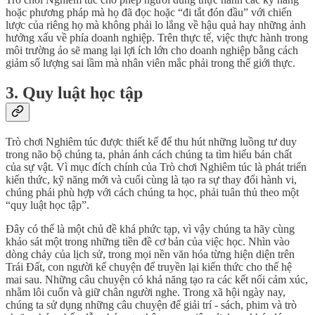
hoặc phương pháp mà họ đã đọc hoặc “đi tắt đón đầu” với chiến
lược của riêng họ mà không phải lo lắng về hậu quả hay những ảnh
hưởng xấu về phía doanh nghiệp. Trên thực tế, việc thực hành trong
môi trường ảo sẽ mang lại lợi ích lớn cho doanh nghiệp bằng cách
giảm số lượng sai lầm mà nhân viên mắc phải trong thế giới thực.
3. Quy luật học tập
Trò chơi Nghiêm túc được thiết kế để thu hút những luồng tư duy
trong não bộ chúng ta, phản ánh cách chúng ta tìm hiểu bản chất
của sự vật. Vì mục đích chính của Trò chơi Nghiêm túc là phát triển
kiến thức, kỹ năng mới và cuối cùng là tạo ra sự thay đổi hành vi,
chúng phải phù hợp với cách chúng ta học, phải tuân thủ theo một
“quy luật học tập”.
Đây có thể là một chủ đề khá phức tạp, vì vậy chúng ta hãy cùng
khảo sát một trong những tiền đề cơ bản của việc học. Nhìn vào
dòng chảy của lịch sử, trong mọi nền văn hóa từng hiện diện trên
Trái Đất, con người kể chuyện để truyền lại kiến thức cho thế hệ
mai sau. Những câu chuyện có khả năng tạo ra các kết nối cảm xúc,
nhằm lôi cuốn và giữ chân người nghe. Trong xã hội ngày nay,
chúng ta sử dụng những câu chuyện để giải trí - sách, phim và trò