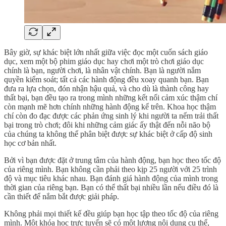
Bây giờ, sự khác biệt lớn nhất giữa việc đọc một cuốn sách giáo
dục, xem một bộ phim giáo dục hay chơi một trò chơi giáo dục
chính là bạn, người chơi, là nhân vật chính. Bạn là người nắm
quyền kiểm soát; tất cả các hành động đều xoay quanh bạn. Bạn
đưa ra lựa chọn, đón nhận hậu quả, và cho dù là thành công hay
thất bại, bạn đều tạo ra trong mình những kết nối cảm xúc thậm chí
còn mạnh mẽ hơn chính những hành động kể trên. Khoa học thậm
chí còn đo đạc được các phản ứng sinh lý khi người ta nếm trải thất
bại trong trò chơi; đôi khi những cảm giác ấy thật đến nỗi não bộ
của chúng ta không thể phân biệt được sự khác biệt ở cấp độ sinh
học cơ bản nhất.
Bởi vì bạn được đặt ở trung tâm của hành động, bạn học theo tốc độ
của riêng mình. Bạn không cần phải theo kịp 25 người với 25 trình
độ và mục tiêu khác nhau. Bạn đánh giá hành động của mình trong
thời gian của riêng bạn. Bạn có thể thất bại nhiều lần nếu điều đó là
cần thiết để nắm bắt được giải pháp.
Không phải mọi thiết kế đều giúp bạn học tập theo tốc độ của riêng
mình. Một khóa học trực tuyến sẽ có một lượng nội dung cụ thể,