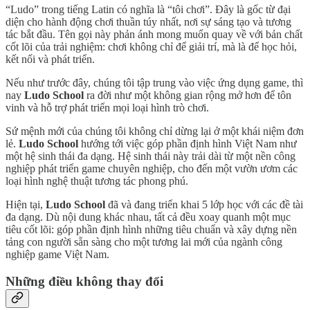
“Ludo” trong tiếng Latin có nghĩa là “tôi chơi”. Đây là gốc từ đại
diện cho hành động chơi thuần túy nhất, nơi sự sáng tạo và tương
tác bắt đầu. Tên gọi này phản ánh mong muốn quay về với bản chất
cốt lõi của trải nghiệm: chơi không chỉ để giải trí, mà là để học hỏi,
kết nối và phát triển.
Nếu như trước đây, chúng tôi tập trung vào việc ứng dụng game, thì
nay
Ludo School
ra đời như một không gian rộng mở hơn để tôn
vinh và hỗ trợ phát triển mọi loại hình trò chơi.
Sứ mệnh mới của chúng tôi không chỉ dừng lại ở một khái niệm đơn
lẻ.
Ludo School
hướng tới việc góp phần định hình Việt Nam như
một hệ sinh thái đa dạng. Hệ sinh thái này trải dài từ một nền công
nghiệp phát triển game chuyên nghiệp, cho đến một vườn ươm các
loại hình nghệ thuật tương tác phong phú.
Hiện tại,
Ludo School
đã và đang triển khai 5 lớp học với các đề tài
đa dạng. Dù nội dung khác nhau, tất cả đều xoay quanh một mục
tiêu cốt lõi: góp phần định hình những tiêu chuẩn và xây dựng nền
tảng con người sẵn sàng cho một tương lai mới của ngành công
nghiệp game Việt Nam.
Những điều không thay đổi