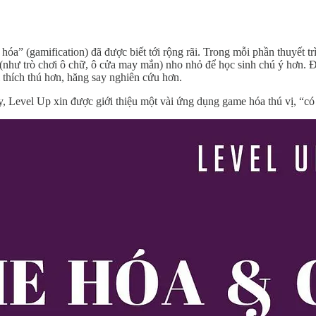
hóa” (gamification) đã được biết tới rộng rãi. Trong mỗi phần thuyết tr
e (như trò chơi ô chữ, ô cửa may mắn) nho nhỏ để học sinh chú ý hơn
 thích thú hơn, hăng say nghiên cứu hơn.
 Level Up xin được giới thiệu một vài ứng dụng game hóa thú vị, “có