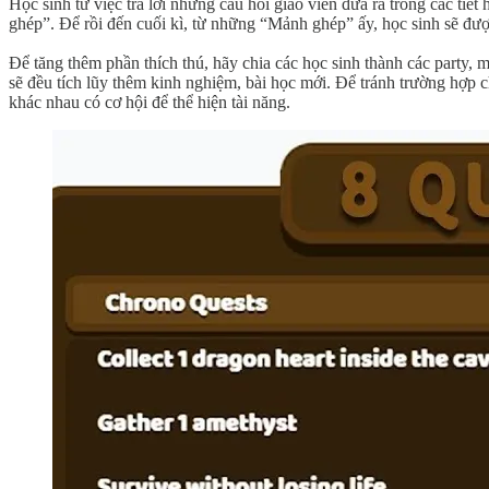
Học sinh từ việc trả lời những câu hỏi giáo viên đưa ra trong các ti
ghép”. Để rồi đến cuối kì, từ những “Mảnh ghép” ấy, học sinh sẽ đượ
Để tăng thêm phần thích thú, hãy chia các học sinh thành các party, m
sẽ đều tích lũy thêm kinh nghiệm, bài học mới. Để tránh trường hợp 
khác nhau có cơ hội để thể hiện tài năng.