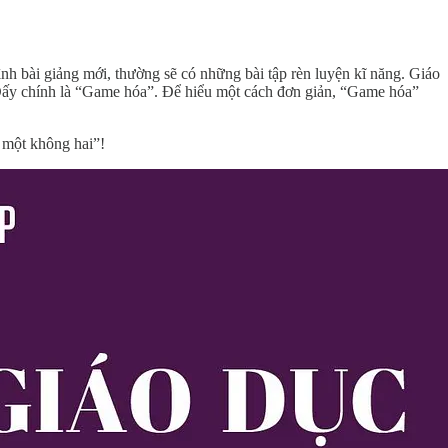
ình bài giảng mới, thường sẽ có những bài tập rèn luyện kĩ năng. Giáo
. Đấy chính là “Game hóa”. Để hiểu một cách đơn giản, “Game hóa”
 một không hai”!