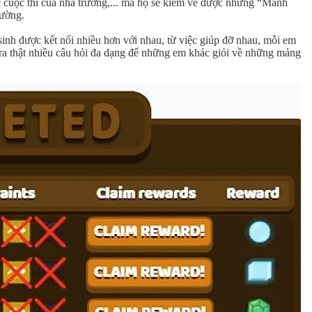
các cuộc thi của nhà trường,... mà họ sẽ kiếm về được những “Mảnh
rường.
c sinh được kết nối nhiều hơn với nhau, từ việc giúp đỡ nhau, mỗi em
 ra thật nhiều câu hỏi đa dạng để những em khác giỏi về những mảng