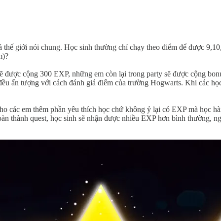
 thế giới nói chung. Học sinh thường chỉ chạy theo điểm để được 9,10, 
m)?
y sẽ được cộng 300 EXP, những em còn lại trong party sẽ được cộng bo
đều ấn tượng với cách đánh giá điểm của trường Hogwarts. Khi các học
 các em thêm phần yêu thích học chứ không ỷ lại có EXP mà học hành s
oàn thành quest, học sinh sẽ nhận được nhiều EXP hơn bình thường, n