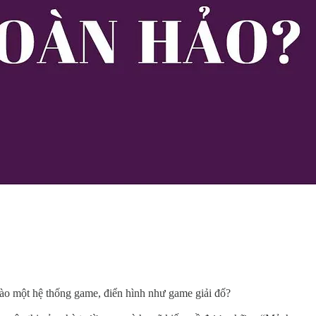
 vào một hệ thống game, điển hình như game giải đố?