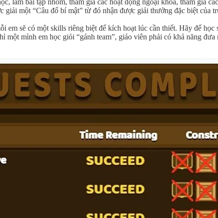
ết học, làm bài tập nhóm, tham gia các hoạt động ngoại khóa, tham gia 
c giải một “Câu đố bí mật” từ đó nhận được giải thưởng đặc biệt của t
ỗi em sẽ có một skills riêng biệt để kích hoạt lúc cần thiết. Hãy để họ
chỉ một mình em học giỏi “gánh team”, giáo viên phải có khả năng đưa