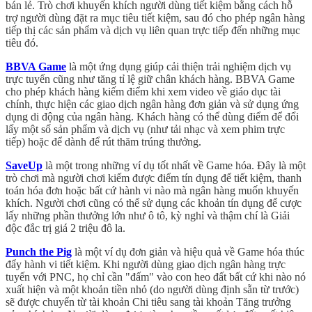
bán lẻ. Trò chơi khuyến khích người dùng tiết kiệm bằng cách hỗ
trợ người dùng đặt ra mục tiêu tiết kiệm, sau đó cho phép ngân hàng
tiếp thị các sản phẩm và dịch vụ liên quan trực tiếp đến những mục
tiêu đó.
BBVA Game
là một ứng dụng giúp cải thiện trải nghiệm dịch vụ
trực tuyến cũng như tăng tỉ lệ giữ chân khách hàng. BBVA Game
cho phép khách hàng kiếm điểm khi xem video về giáo dục tài
chính, thực hiện các giao dịch ngân hàng đơn giản và sử dụng ứng
dụng di động của ngân hàng. Khách hàng có thể dùng điểm để đổi
lấy một số sản phẩm và dịch vụ (như tải nhạc và xem phim trực
tiếp) hoặc để dành để rút thăm trúng thưởng.
SaveUp
là một trong những ví dụ tốt nhất về Game hóa. Đây là một
trò chơi mà người chơi kiếm được điểm tín dụng để tiết kiệm, thanh
toán hóa đơn hoặc bất cứ hành vi nào mà ngân hàng muốn khuyến
khích. Người chơi cũng có thể sử dụng các khoản tín dụng để cược
lấy những phần thưởng lớn như ô tô, kỳ nghỉ và thậm chí là Giải
độc đắc trị giá 2 triệu đô la.
Punch the Pig
là một ví dụ đơn giản và hiệu quả về Game hóa thúc
đẩy hành vi tiết kiệm. Khi người dùng giao dịch ngân hàng trực
tuyến với PNC, họ chỉ cần "đấm" vào con heo đất bất cứ khi nào nó
xuất hiện và một khoản tiền nhỏ (do người dùng định sẵn từ trước)
sẽ được chuyển từ tài khoản Chi tiêu sang tài khoản Tăng trưởng