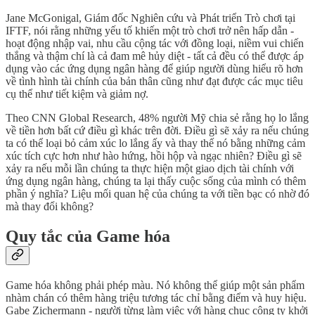
Jane McGonigal, Giám đốc Nghiên cứu và Phát triển Trò chơi tại
IFTF, nói rằng những yếu tố khiến một trò chơi trở nên hấp dẫn -
hoạt động nhập vai, nhu cầu cộng tác với đồng loại, niềm vui chiến
thắng và thậm chí là cả đam mê hủy diệt - tất cả đều có thể được áp
dụng vào các ứng dụng ngân hàng để giúp người dùng hiểu rõ hơn
về tình hình tài chính của bản thân cũng như đạt được các mục tiêu
cụ thể như tiết kiệm và giảm nợ.
Theo CNN Global Research, 48% người Mỹ chia sẻ rằng họ lo lắng
về tiền hơn bất cứ điều gì khác trên đời. Điều gì sẽ xảy ra nếu chúng
ta có thể loại bỏ cảm xúc lo lắng ấy và thay thế nó bằng những cảm
xúc tích cực hơn như hào hứng, hồi hộp và ngạc nhiên? Điều gì sẽ
xảy ra nếu mỗi lần chúng ta thực hiện một giao dịch tài chính với
ứng dụng ngân hàng, chúng ta lại thấy cuộc sống của mình có thêm
phần ý nghĩa? Liệu mối quan hệ của chúng ta với tiền bạc có nhờ đó
mà thay đổi không?
Quy tắc của Game hóa
Game hóa không phải phép màu. Nó không thể giúp một sản phẩm
nhàm chán có thêm hàng triệu tương tác chỉ bằng điểm và huy hiệu.
Gabe Zichermann - người từng làm việc với hàng chục công ty khởi