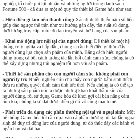
nghiệp, tổ chức phi lợi nhuận và những người trong danh sách
Fortune 500 - đã đưa ra một số quy tắc thiết kế Game hóa như sau:
- Hiểu điều gì làm nên thành công:
Xác định tối thiểu năm số liệu
giúp đảo ngược thế trận như xu hướng gần đây, tần suất sử dụng,
thời lượng truy cập, mức độ lan truyền và thứ hạng của sản phẩm.
- Khai mở động lực nội tại của người dùng:
Để thiết kế một hệ
thống có ý nghĩa và hấp dẫn, chúng ta cần biết điều gì thúc đẩy
người dùng lựa chọn sản phẩm của mình. Bằng cách hiểu người
dùng trong cả bối cảnh tương tác lẫn bối cảnh cảm xúc, chúng ta có
thể xây dựng những trải nghiệm tốt hơn với sản phẩm.
- Thiết kế sản phẩm cho con người cảm xúc, không phải con
người lý trí:
Nhiều nghiên cứu cho thấy con người bẩm sinh thích
đưa ra những quyết định cảm tính tức thời. Nếu chúng ta có thể tạo
ra những sản phẩm nói ra được những khao khát thầm kín của
người dùng, rồi sử dụng Game hóa để khơi gợi cái bản năng cảm
tính kia, chúng ta sẽ đạt được điều gì đó vô cùng mạnh mẽ.
- Phát triển đa dạng các phần thưởng nội tại và ngoại sinh:
Một
hệ thống Game hóa tốt cần dựa vào cả phần thưởng nội tại lẫn ngoại
sinh để duy trì động lực của người dùng, từ đó thúc đẩy các hành vi
ngắn hạn và dài hạn.