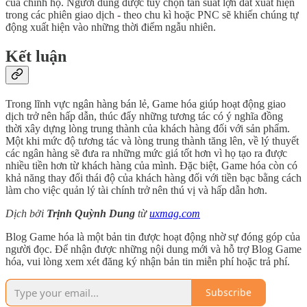
của chính họ. Người dùng được tùy chọn tần suất lợn đất xuất hiện
trong các phiên giao dịch - theo chu kì hoặc PNC sẽ khiến chúng tự
động xuất hiện vào những thời điểm ngẫu nhiên.
Kết luận
Trong lĩnh vực ngân hàng bán lẻ, Game hóa giúp hoạt động giao
dịch trở nên hấp dẫn, thúc đẩy những tương tác có ý nghĩa đồng
thời xây dựng lòng trung thành của khách hàng đối với sản phẩm.
Một khi mức độ tương tác và lòng trung thành tăng lên, về lý thuyết
các ngân hàng sẽ đưa ra những mức giá tốt hơn vì họ tạo ra được
nhiều tiền hơn từ khách hàng của mình. Đặc biệt, Game hóa còn có
khả năng thay đổi thái độ của khách hàng đối với tiền bạc bằng cách
làm cho việc quản lý tài chính trở nên thú vị và hấp dẫn hơn.
Dịch bởi
Trịnh Quỳnh Dung
từ
uxmag.com
Blog Game hóa là một bản tin được hoạt động nhờ sự đóng góp của
người đọc. Để nhận được những nội dung mới và hỗ trợ Blog Game
hóa, vui lòng xem xét đăng ký nhận bản tin miễn phí hoặc trả phí.
Subscribe