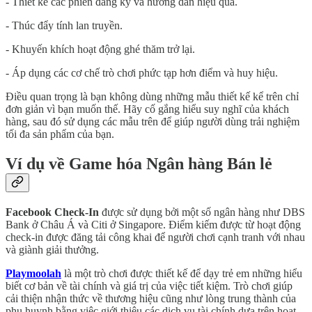
- Thiết kế các phiên đăng ký và hướng dẫn hiệu quả.
- Thúc đẩy tính lan truyền.
- Khuyến khích hoạt động ghé thăm trở lại.
- Áp dụng các cơ chế trò chơi phức tạp hơn điểm và huy hiệu.
Điều quan trọng là bạn không dùng những mẫu thiết kế kể trên chỉ
đơn giản vì bạn muốn thế. Hãy cố gắng hiểu suy nghĩ của khách
hàng, sau đó sử dụng các mẫu trên để giúp người dùng trải nghiệm
tối đa sản phẩm của bạn.
Ví dụ về Game hóa Ngân hàng Bán lẻ
Facebook Check-In
được sử dụng bởi một số ngân hàng như DBS
Bank ở Châu Á và Citi ở Singapore. Điểm kiếm được từ hoạt động
check-in được đăng tải công khai để người chơi cạnh tranh với nhau
và giành giải thưởng.
Playmoolah
là một trò chơi được thiết kế để dạy trẻ em những hiểu
biết cơ bản về tài chính và giá trị của việc tiết kiệm. Trò chơi giúp
cải thiện nhận thức về thương hiệu cũng như lòng trung thành của
phụ huynh bằng việc giới thiệu các dịch vụ tài chính dựa trên hoạt