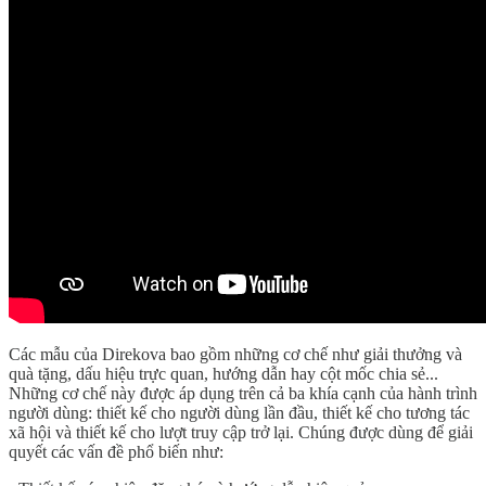
Các mẫu của Direkova bao gồm những cơ chế như giải thưởng và
quà tặng, dấu hiệu trực quan, hướng dẫn hay cột mốc chia sẻ...
Những cơ chế này được áp dụng trên cả ba khía cạnh của hành trình
người dùng: thiết kế cho người dùng lần đầu, thiết kế cho tương tác
xã hội và thiết kế cho lượt truy cập trở lại. Chúng được dùng để giải
quyết các vấn đề phổ biến như: