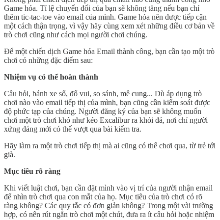
Game hóa. Tỉ lệ chuyển đổi của bạn sẽ không tăng nếu bạn chỉ
thêm tic-tac-toe vào email của mình. Game hóa nên được tiếp cận
một cách thận trọng, vì vậy hãy cùng xem xét những điều cơ bản về
trò chơi cũng như cách mọi người chơi chúng.
Để một chiến dịch Game hóa Email thành công, bạn cần tạo một trò
chơi có những đặc điểm sau:
Nhiệm vụ có thể hoàn thành
Câu hỏi, bánh xe số, đố vui, so sánh, mê cung... Dù áp dụng trò
chơi nào vào email tiếp thị của mình, bạn cũng cần kiểm soát được
độ phức tạp của chúng. Người đăng ký của bạn sẽ không muốn
chơi một trò chơi khó như kéo Excalibur ra khỏi đá, nơi chỉ người
xứng đáng mới có thể vượt qua bài kiểm tra.
Hãy làm ra một trò chơi tiếp thị mà ai cũng có thể chơi qua, từ trẻ tới
già.
Mục tiêu rõ ràng
Khi viết luật chơi, bạn cần đặt mình vào vị trí của người nhận email
để nhìn trò chơi qua con mắt của họ. Mục tiêu của trò chơi có rõ
ràng không? Các quy tắc có đơn giản không? Trong một vài trường
hợp, có nên rút ngắn trò chơi một chút, đưa ra ít câu hỏi hoặc nhiệm