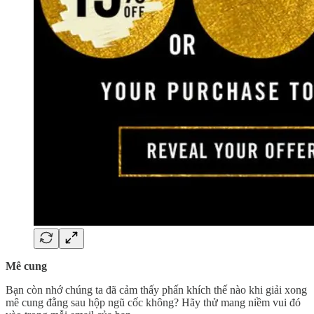
Mê cung
Bạn còn nhớ chúng ta đã cảm thấy phấn khích thế nào khi giải xong
mê cung đằng sau hộp ngũ cốc không? Hãy thử mang niềm vui đó