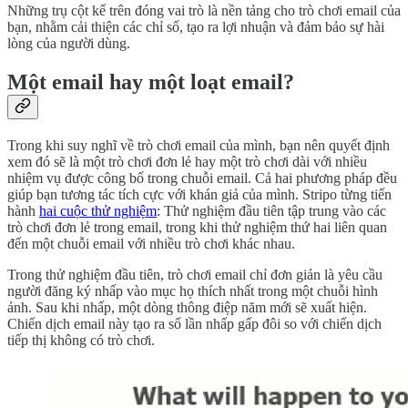
Những trụ cột kể trên đóng vai trò là nền tảng cho trò chơi email của
bạn, nhằm cải thiện các chỉ số, tạo ra lợi nhuận và đảm bảo sự hài
lòng của người dùng.
Một email hay một loạt email?
Trong khi suy nghĩ về trò chơi email của mình, bạn nên quyết định
xem đó sẽ là một trò chơi đơn lẻ hay một trò chơi dài với nhiều
nhiệm vụ được công bố trong chuỗi email. Cả hai phương pháp đều
giúp bạn tương tác tích cực với khán giả của mình. Stripo từng tiến
hành
hai cuộc thử nghiệm
: Thử nghiệm đầu tiên tập trung vào các
trò chơi đơn lẻ trong email, trong khi thử nghiệm thứ hai liên quan
đến một chuỗi email với nhiều trò chơi khác nhau.
Trong thử nghiệm đầu tiên, trò chơi email chỉ đơn giản là yêu cầu
người đăng ký nhấp vào mục họ thích nhất trong một chuỗi hình
ảnh. Sau khi nhấp, một dòng thông điệp năm mới sẽ xuất hiện.
Chiến dịch email này tạo ra số lần nhấp gấp đôi so với chiến dịch
tiếp thị không có trò chơi.