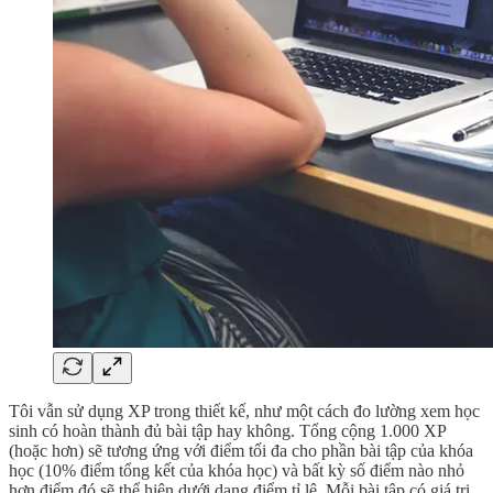
Tôi vẫn sử dụng XP trong thiết kế, như một cách đo lường xem học
sinh có hoàn thành đủ bài tập hay không. Tổng cộng 1.000 XP
(hoặc hơn) sẽ tương ứng với điểm tối đa cho phần bài tập của khóa
học (10% điểm tổng kết của khóa học) và bất kỳ số điểm nào nhỏ
hơn điểm đó sẽ thể hiện dưới dạng điểm tỉ lệ. Mỗi bài tập có giá trị