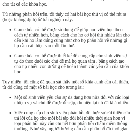
cho tất cả các khóa học.
Từ những phản hồi trên, tôi thấy có hai bài học thú vị có thể rút ra
(hoặc khẳng định) từ trải nghiệm này:
Game hóa có thể được sử dụng để giúp học viên học theo
cách tự nhiên hơn, bằng cách cho họ cơ hội thử nhiều lần cho
đến khi họ làm đúng cũng như cho họ phản hồi về những gì
họ cần cải thiện sau mỗi lần thử.
Game hóa có thể được thiết kế để cung cấp cho sinh viên sự
tự do theo đuổi các chủ đề mà họ quan tâm , bằng cách tạo
cho họ nhiều con đường để hoàn thành các yêu cầu của khóa
học.
Tuy nhiên, tôi cũng đã quan sát thấy một số khía cạnh cần cải thiện,
từ đó cũng có một số bài học cho tương lai:
Một số sinh viên yêu cầu sự đa dạng hơn nữa đối với các loại
nhiệm vụ và chủ đề được đề cập, dù hiện tại nó đã khá nhiều.
Việc cung cấp cho sinh viên phản hồi để thực sự cải thiện câu
trả lời của họ cho mỗi bài tập đòi hỏi nhiều thời gian hơn vì
loại phản hồi này cần chi tiết hơn phản hồi chấm điểm thông
thường. Như vậy, người hướng dẫn cần phân bổ đủ thời gian.