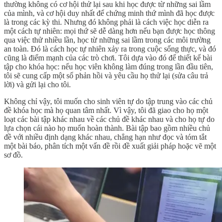
thường không có cơ hội thử lại sau khi học được từ những sai lầm
của mình, và cơ hội duy nhất để chứng minh thứ mình đã học được
là trong các kỳ thi. Nhưng đó không phải là cách việc học diễn ra
một cách tự nhiên: mọi thứ sẽ dễ dàng hơn nếu bạn được học thông
qua việc thử nhiều lần, học từ những sai lầm trong các môi trường
an toàn. Đó là cách học tự nhiên xảy ra trong cuộc sống thực, và đó
cũng là điểm mạnh của các trò chơi. Tôi dựa vào đó để thiết kế bài
tập cho khóa học: nếu học viên không làm đúng trong lần đầu tiên,
tôi sẽ cung cấp một số phản hồi và yêu cầu họ thử lại (sửa câu trả
lời) và gửi lại cho tôi.
Không chỉ vậy, tôi muốn cho sinh viên tự do tập trung vào các chủ
đề khóa học mà họ quan tâm nhất. Vì vậy, tôi đã giao cho họ một
loạt các bài tập khác nhau về các chủ đề khác nhau và cho họ tự do
lựa chọn cái nào họ muốn hoàn thành. Bài tập bao gồm nhiều chủ
đề với nhiều định dạng khác nhau, chẳng hạn như đọc và tóm tắt
một bài báo, phân tích một vấn đề rồi đề xuất giải pháp hoặc vẽ một
sơ đồ.