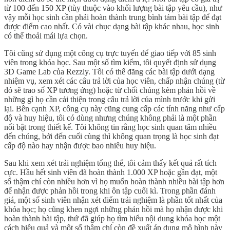
từ 100 đến 150 XP (tùy thuộc vào khối lượng bài tập yêu cầu), như
vậy mỗi học sinh cần phải hoàn thành trung bình tám bài tập để đạt
được điểm cao nhất. Có vài chục dạng bài tập khác nhau, học sinh
có thể thoải mái lựa chọn.
Tôi cũng sử dụng một công cụ trực tuyến để giao tiếp với 85 sinh
viên trong khóa học. Sau một số tìm kiếm, tôi quyết định sử dụng
3D Game Lab của Rezzly. Tôi có thể đăng các bài tập dưới dạng
nhiệm vụ, xem xét các câu trả lời của học viên, chấp nhận chúng (từ
đó sẽ trao số XP tương ứng) hoặc từ chối chúng kèm phản hồi về
những gì họ cần cải thiện trong câu trả lời của mình trước khi gửi
lại. Bên cạnh XP, công cụ này cũng cung cấp các tính năng như cấp
độ và huy hiệu, tôi có dùng nhưng chúng không phải là một phần
nổi bật trong thiết kế. Tôi không tin rằng học sinh quan tâm nhiều
đến chúng, bởi đến cuối cùng thì không quan trọng là học sinh đạt
cấp độ nào hay nhận được bao nhiêu huy hiệu.
Sau khi xem xét trải nghiệm tổng thể, tôi cảm thấy kết quả rất tích
cực. Hầu hết sinh viên đã hoàn thành 1.000 XP hoặc gần đạt, một
số thậm chí còn nhiều hơn vì họ muốn hoàn thành nhiều bài tập hơn
để nhận được phản hồi trong khi ôn tập cuối kì. Trong phần đánh
giá, một số sinh viên nhận xét điểm trải nghiệm là phần tốt nhất của
khóa học; họ cũng khen ngợi những phản hồi mà họ nhận được khi
hoàn thành bài tập, thứ đã giúp họ tìm hiểu nội dung khóa học một
cách hiệu quả và một số thậm chí còn đề xuất áp dụng mô hình này