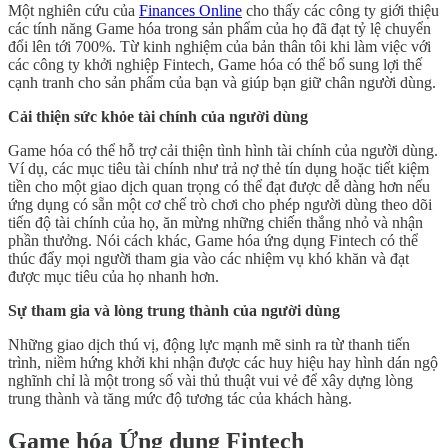
Một nghiên cứu của
Finances Online
cho thấy các công ty giới thiệu
các tính năng Game hóa trong sản phẩm của họ đã đạt tỷ lệ chuyển
đổi lên tới 700%. Từ kinh nghiệm của bản thân tôi khi làm việc với
các công ty khởi nghiệp Fintech, Game hóa có thể bổ sung lợi thế
cạnh tranh cho sản phẩm của bạn và giúp bạn giữ chân người dùng.
Cải thiện sức khỏe tài chính của người dùng
Game hóa có thể hỗ trợ cải thiện tình hình tài chính của người dùng.
Ví dụ, các mục tiêu tài chính như trả nợ thẻ tín dụng hoặc tiết kiệm
tiền cho một giao dịch quan trọng có thể đạt được dễ dàng hơn nếu
ứng dụng có sẵn một cơ chế trò chơi cho phép người dùng theo dõi
tiến độ tài chính của họ, ăn mừng những chiến thắng nhỏ và nhận
phần thưởng. Nói cách khác, Game hóa ứng dụng Fintech có thể
thúc đẩy mọi người tham gia vào các nhiệm vụ khó khăn và đạt
được mục tiêu của họ nhanh hơn.
Sự tham gia và lòng trung thành của người dùng
Những giao dịch thú vị, động lực mạnh mẽ sinh ra từ thanh tiến
trình, niềm hứng khởi khi nhận được các huy hiệu hay hình dán ngộ
nghĩnh chỉ là một trong số vài thủ thuật vui vẻ để xây dựng lòng
trung thành và tăng mức độ tương tác của khách hàng.
Game hóa Ứng dụng Fintech