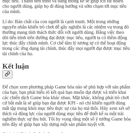
mục tiêu. Thanh tiến trình và bảng thống kê sẽ giúp ích rất nhiều
cho người dùng, giúp họ đi đúng hướng và sớm chạm tới mục tiêu
của mình.
Lí do: Bản chất của con người là cạnh tranh. Một trong những
nguyên nhân khiến trò chơi dễ gây nghiện là các nhiệm vụ trong đó
thường mang tính thách thức đối với người dùng. Bằng việc theo
dõi tiến trình trên đường đạt được mục tiêu, người ta có thêm động
lực thúc đẩy chính mình. Cơ chế tâm lý tương tự có thể hoạt động
trong các ứng dụng tài chính, thúc đẩy mọi người đạt được mục tiêu
tài chính của họ.
Kết luận
Để chọn xem phương pháp Game hóa nào sẽ phù hợp với sản phẩm
của bạn, bạn phải hiểu rõ kết quả bạn muốn đạt được và triển khai
các chiến dịch Game hóa khác nhau. Mặt khác, không phải trò chơi
cứ bắt mắt là sẽ giúp bạn đạt được KPI - nó chỉ khiến người dùng
mất tập trung khỏi mục tiêu thực sự của họ mà thôi. Hãy xem xét sở
thích và động lực của người dùng mục tiêu để thiết kế ra một trải
nghiệm thực sự thu hút. Tôi hy vọng rằng một số ý tưởng Game hóa
trên đây sẽ giúp bạn xây dựng một sản phẩm tuyệt vời.