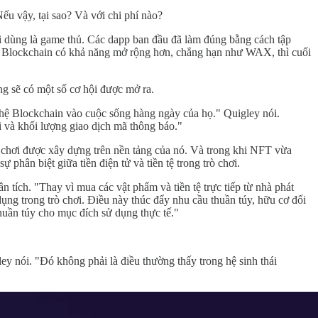
ếu vậy, tại sao? Và với chi phí nào?
i dùng là game thủ. Các dapp ban đầu đã làm đúng bằng cách tập
ng Blockchain có khả năng mở rộng hơn, chẳng hạn như WAX, thì cuối
ng sẽ có một số cơ hội được mở ra.
ghệ Blockchain vào cuộc sống hàng ngày của họ." Quigley nói.
 và khối lượng giao dịch mã thông báo."
ò chơi được xây dựng trên nền tảng của nó. Và trong khi NFT vừa
phân biệt giữa tiền điện tử và tiền tệ trong trò chơi.
n tích. "Thay vì mua các vật phẩm và tiền tệ trực tiếp từ nhà phát
dụng trong trò chơi. Điều này thúc đẩy nhu cầu thuần túy, hữu cơ đối
 thuần túy cho mục đích sử dụng thực tế."
y nói. "Đó không phải là điều thường thấy trong hệ sinh thái