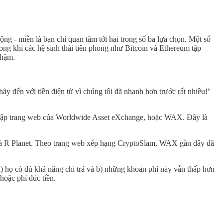
rộng - miễn là bạn chỉ quan tâm tới hai trong số ba lựa chọn. Một số
ong khi các hệ sinh thái tiên phong như Bitcoin và Ethereum tập
chậm.
 đến với tiền điện tử vì chúng tôi đã nhanh hơn trước rất nhiều!"
uy cập trang web của Worldwide Asset eXchange, hoặc WAX. Đây là
s và R Planet. Theo trang web xếp hạng CryptoSlam, WAX gần đây đã
 a) họ có đủ khả năng chi trả và b) những khoản phí này vẫn thấp hơn
hoặc phí đúc tiền.