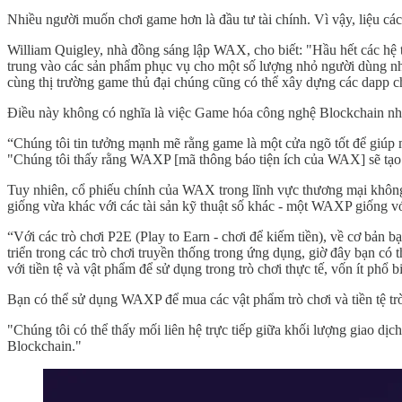
Nhiều người muốn chơi game hơn là đầu tư tài chính. Vì vậy, liệu các
William Quigley, nhà đồng sáng lập WAX, cho biết: "Hầu hết các hệ
trung vào các sản phẩm phục vụ cho một số lượng nhỏ người dùng như
cùng thị trường game thủ đại chúng cũng có thể xây dựng các dapp c
Điều này không có nghĩa là việc Game hóa công nghệ Blockchain nhất 
“Chúng tôi tin tưởng mạnh mẽ rằng game là một cửa ngõ tốt để giúp 
"Chúng tôi thấy rằng WAXP [mã thông báo tiện ích của WAX] sẽ tạo r
Tuy nhiên, cổ phiếu chính của WAX trong lĩnh vực thương mại không 
giống vừa khác với các tài sản kỹ thuật số khác - một WAXP giống với 
“Với các trò chơi P2E (Play to Earn - chơi để kiếm tiền), về cơ bản b
triển trong các trò chơi truyền thống trong ứng dụng, giờ đây bạn có 
với tiền tệ và vật phẩm để sử dụng trong trò chơi thực tế, vốn ít phổ 
Bạn có thể sử dụng WAXP để mua các vật phẩm trò chơi và tiền tệ trò ch
"Chúng tôi có thể thấy mối liên hệ trực tiếp giữa khối lượng giao d
Blockchain."