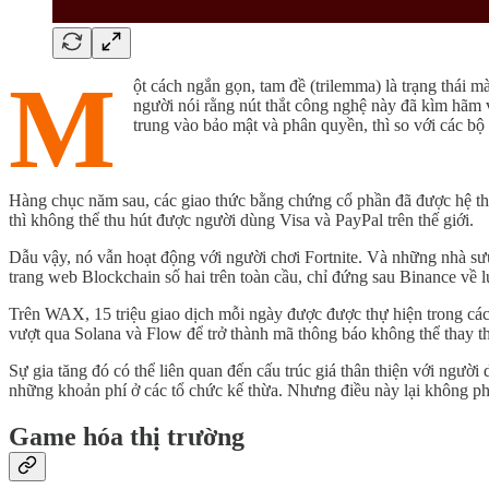
M
ột cách ngắn gọn, tam đề (trilemma) là trạng thái mà
người nói rằng nút thắt công nghệ này đã kìm hãm v
trung vào bảo mật và phân quyền, thì so với các bộ 
Hàng chục năm sau, các giao thức bằng chứng cổ phần đã được hệ thốn
thì không thể thu hút được người dùng Visa và PayPal trên thế giới.
Dẫu vậy, nó vẫn hoạt động với người chơi Fortnite. Và những nhà sư
trang web Blockchain số hai trên toàn cầu, chỉ đứng sau Binance về
Trên WAX, 15 triệu giao dịch mỗi ngày được được thự hiện trong cá
vượt qua Solana và Flow để trở thành mã thông báo không thể thay t
Sự gia tăng đó có thể liên quan đến cấu trúc giá thân thiện với ngườ
những khoản phí ở các tổ chức kế thừa. Nhưng điều này lại không phù
Game hóa thị trường