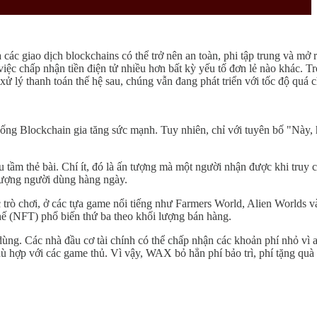
 các giao dịch blockchains có thể trở nên an toàn, phi tập trung và mở 
iệc chấp nhận tiền điện tử nhiều hơn bất kỳ yếu tố đơn lẻ nào khác. Tr
xử lý thanh toán thế hệ sau, chúng vẫn đang phát triển với tốc độ quá 
g Blockchain gia tăng sức mạnh. Tuy nhiên, chỉ với tuyên bố "Này, hãy
u tầm thẻ bài. Chí ít, đó là ấn tượng mà một người nhận được khi tr
 lượng người dùng hàng ngày.
c trò chơi, ở các tựa game nổi tiếng như Farmers World, Alien World
hế (NFT) phổ biến thứ ba theo khối lượng bán hàng.
i dùng. Các nhà đầu cơ tài chính có thể chấp nhận các khoản phí nhỏ vì
 hợp với các game thủ. Vì vậy, WAX bỏ hẳn phí bảo trì, phí tặng quà 