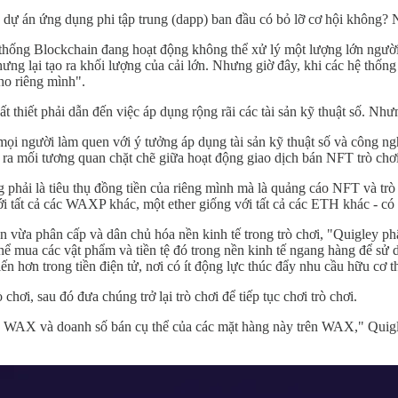
 dự án ứng dụng phi tập trung (dapp) ban đầu có bỏ lỡ cơ hội không? N
 thống Blockchain đang hoạt động không thể xử lý một lượng lớn ngườ
ng lại tạo ra khối lượng của cải lớn. Nhưng giờ đây, khi các hệ thố
ho riêng mình".
thiết phải dẫn đến việc áp dụng rộng rãi các tài sản kỹ thuật số. Như
mọi người làm quen với ý tưởng áp dụng tài sản kỹ thuật số và công n
a mối tương quan chặt chẽ giữa hoạt động giao dịch bán NFT trò chơi
phải là tiêu thụ đồng tiền của riêng mình mà là quảng cáo NFT và tr
tất cả các WAXP khác, một ether giống với tất cả các ETH khác - có sự 
ạn vừa phân cấp và dân chủ hóa nền kinh tế trong trò chơi, "Quigley phâ
thể mua các vật phẩm và tiền tệ đó trong nền kinh tế ngang hàng để sử 
biến hơn trong tiền điện tử, nơi có ít động lực thúc đẩy nhu cầu hữu cơ
ơi, sau đó đưa chúng trở lại trò chơi để tiếp tục chơi trò chơi.
ịch WAX và doanh số bán cụ thể của các mặt hàng này trên WAX," Quigle