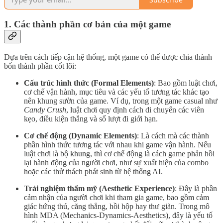
1. Các thành phần cơ bản của một game
Dựa trên cách tiếp cận hệ thống, một game có thể được chia thành
bốn thành phần cốt lõi:
Cấu trúc hình thức (Formal Elements)
: Bao gồm luật chơi,
cơ chế vận hành, mục tiêu và các yếu tố tương tác khác tạo
nên khung sườn của game. Ví dụ, trong một game casual như
Candy Crush
, luật chơi quy định cách di chuyển các viên
kẹo, điều kiện thắng và số lượt đi giới hạn.
Cơ chế động (Dynamic Elements)
: Là cách mà các thành
phần hình thức tương tác với nhau khi game vận hành. Nếu
luật chơi là bộ khung, thì cơ chế động là cách game phản hồi
lại hành động của người chơi, như sự xuất hiện của combo
hoặc các thử thách phát sinh từ hệ thống AI.
Trải nghiệm thẩm mỹ (Aesthetic Experience)
: Đây là phần
cảm nhận của người chơi khi tham gia game, bao gồm cảm
giác hứng thú, căng thẳng, hồi hộp hay thư giãn. Trong mô
hình MDA (Mechanics-Dynamics-Aesthetics), đây là yếu tố