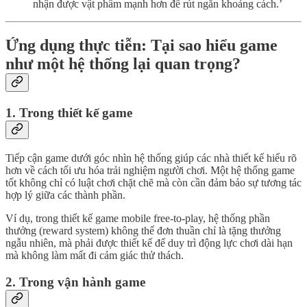
nhận được vật phẩm mạnh hơn để rút ngắn khoảng cách.’
Ứng dụng thực tiễn: Tại sao hiểu game
như một hệ thống lại quan trọng?
1. Trong thiết kế game
Tiếp cận game dưới góc nhìn hệ thống giúp các nhà thiết kế hiểu rõ
hơn về cách tối ưu hóa trải nghiệm người chơi. Một hệ thống game
tốt không chỉ có luật chơi chặt chẽ mà còn cần đảm bảo sự tương tác
hợp lý giữa các thành phần.
Ví dụ, trong thiết kế game mobile free-to-play, hệ thống phần
thưởng (reward system) không thể đơn thuần chỉ là tặng thưởng
ngẫu nhiên, mà phải được thiết kế để duy trì động lực chơi dài hạn
mà không làm mất đi cảm giác thử thách.
2. Trong vận hành game