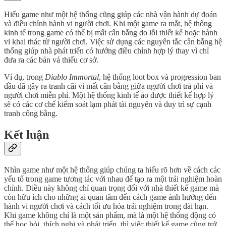
Hiểu game như một hệ thống cũng giúp các nhà vận hành dự đoán
và điều chỉnh hành vi người chơi. Khi một game ra mắt, hệ thống
kinh tế trong game có thể bị mất cân bằng do lỗi thiết kế hoặc hành
vi khai thác từ người chơi. Việc sử dụng các nguyên tắc cân bằng hệ
thống giúp nhà phát triển có hướng điều chỉnh hợp lý thay vì chỉ
đưa ra các bản vá thiếu cơ sở.
Ví dụ, trong
Diablo Immortal
, hệ thống loot box và progression ban
đầu đã gây ra tranh cãi vì mất cân bằng giữa người chơi trả phí và
người chơi miễn phí. Một hệ thống kinh tế ảo được thiết kế hợp lý
sẽ có các cơ chế kiểm soát lạm phát tài nguyên và duy trì sự cạnh
tranh công bằng.
Kết luận
Nhìn game như một hệ thống giúp chúng ta hiểu rõ hơn về cách các
yếu tố trong game tương tác với nhau để tạo ra một trải nghiệm hoàn
chỉnh. Điều này không chỉ quan trọng đối với nhà thiết kế game mà
còn hữu ích cho những ai quan tâm đến cách game ảnh hưởng đến
hành vi người chơi và cách tối ưu hóa trải nghiệm trong dài hạn.
Khi game không chỉ là một sản phẩm, mà là một hệ thống động có
thể học hỏi, thích nghi và phát triển, thì việc thiết kế game cũng trở