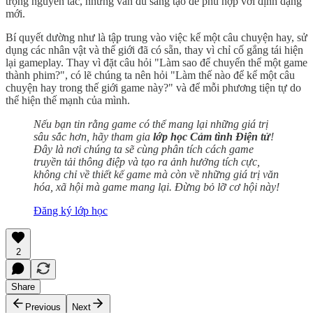
trọng nguyên tác, nhưng vẫn đủ sáng tạo để phù hợp với định dạng
mới.
Bí quyết dường như là tập trung vào việc kể một câu chuyện hay, sử
dụng các nhân vật và thế giới đã có sẵn, thay vì chỉ cố gắng tái hiện
lại gameplay. Thay vì đặt câu hỏi "Làm sao để chuyển thể một game
thành phim?", có lẽ chúng ta nên hỏi "Làm thế nào để kể một câu
chuyện hay trong thế giới game này?" và để mỗi phương tiện tự do
thể hiện thế mạnh của mình.
Nếu bạn tin rằng game có thể mang lại những giá trị
sâu sắc hơn, hãy tham gia
lớp học Cảm tình Điện tử
!
Đây là nơi chúng ta sẽ cùng phân tích cách game
truyền tải thông điệp và tạo ra ảnh hưởng tích cực,
không chỉ về thiết kế game mà còn về những giá trị văn
hóa, xã hội mà game mang lại. Đừng bỏ lỡ cơ hội này!
Đăng ký lớp học
2
Share
Previous
Next