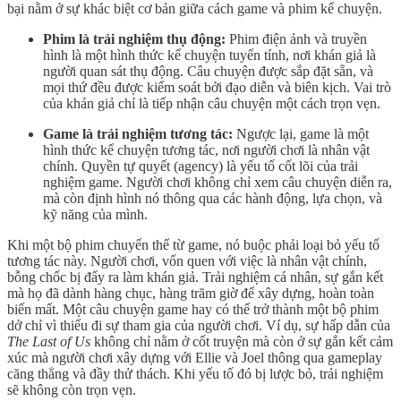
bại nằm ở sự khác biệt cơ bản giữa cách game và phim kể chuyện.
Phim là trải nghiệm thụ động:
Phim điện ảnh và truyền
hình là một hình thức kể chuyện tuyến tính, nơi khán giả là
người quan sát thụ động. Câu chuyện được sắp đặt sẵn, và
mọi thứ đều được kiểm soát bởi đạo diễn và biên kịch. Vai trò
của khán giả chỉ là tiếp nhận câu chuyện một cách trọn vẹn.
Game là trải nghiệm tương tác:
Ngược lại, game là một
hình thức kể chuyện tương tác, nơi người chơi là nhân vật
chính. Quyền tự quyết (agency) là yếu tố cốt lõi của trải
nghiệm game. Người chơi không chỉ xem câu chuyện diễn ra,
mà còn định hình nó thông qua các hành động, lựa chọn, và
kỹ năng của mình.
Khi một bộ phim chuyển thể từ game, nó buộc phải loại bỏ yếu tố
tương tác này. Người chơi, vốn quen với việc là nhân vật chính,
bỗng chốc bị đẩy ra làm khán giả. Trải nghiệm cá nhân, sự gắn kết
mà họ đã dành hàng chục, hàng trăm giờ để xây dựng, hoàn toàn
biến mất. Một câu chuyện game hay có thể trở thành một bộ phim
dở chỉ vì thiếu đi sự tham gia của người chơi. Ví dụ, sự hấp dẫn của
The Last of Us
không chỉ nằm ở cốt truyện mà còn ở sự gắn kết cảm
xúc mà người chơi xây dựng với Ellie và Joel thông qua gameplay
căng thẳng và đầy thử thách. Khi yếu tố đó bị lược bỏ, trải nghiệm
sẽ không còn trọn vẹn.