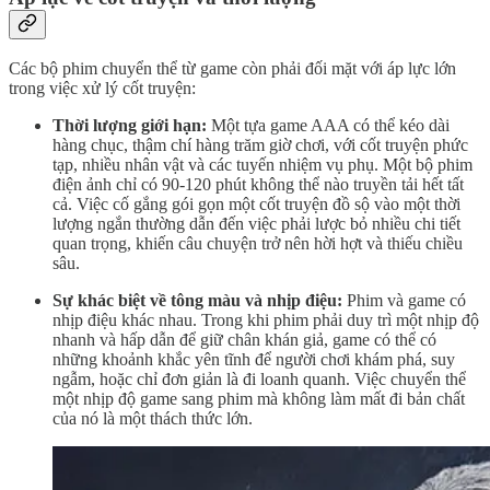
Các bộ phim chuyển thể từ game còn phải đối mặt với áp lực lớn
trong việc xử lý cốt truyện:
Thời lượng giới hạn:
Một tựa game AAA có thể kéo dài
hàng chục, thậm chí hàng trăm giờ chơi, với cốt truyện phức
tạp, nhiều nhân vật và các tuyến nhiệm vụ phụ. Một bộ phim
điện ảnh chỉ có 90-120 phút không thể nào truyền tải hết tất
cả. Việc cố gắng gói gọn một cốt truyện đồ sộ vào một thời
lượng ngắn thường dẫn đến việc phải lược bỏ nhiều chi tiết
quan trọng, khiến câu chuyện trở nên hời hợt và thiếu chiều
sâu.
Sự khác biệt về tông màu và nhịp điệu:
Phim và game có
nhịp điệu khác nhau. Trong khi phim phải duy trì một nhịp độ
nhanh và hấp dẫn để giữ chân khán giả, game có thể có
những khoảnh khắc yên tĩnh để người chơi khám phá, suy
ngẫm, hoặc chỉ đơn giản là đi loanh quanh. Việc chuyển thể
một nhịp độ game sang phim mà không làm mất đi bản chất
của nó là một thách thức lớn.