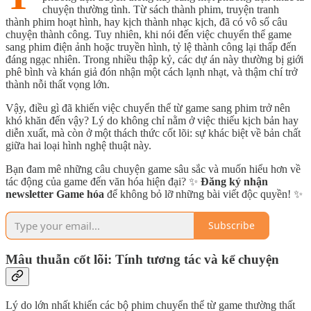
chuyện thường tình. Từ sách thành phim, truyện tranh
thành phim hoạt hình, hay kịch thành nhạc kịch, đã có vô số câu
chuyện thành công. Tuy nhiên, khi nói đến việc chuyển thể game
sang phim điện ảnh hoặc truyền hình, tỷ lệ thành công lại thấp đến
đáng ngạc nhiên. Trong nhiều thập kỷ, các dự án này thường bị giới
phê bình và khán giả đón nhận một cách lạnh nhạt, và thậm chí trở
thành nỗi thất vọng lớn.
Vậy, điều gì đã khiến việc chuyển thể từ game sang phim trở nên
khó khăn đến vậy? Lý do không chỉ nằm ở việc thiếu kịch bản hay
diễn xuất, mà còn ở một thách thức cốt lõi: sự khác biệt về bản chất
giữa hai loại hình nghệ thuật này.
Bạn đam mê những câu chuyện game sâu sắc và muốn hiểu hơn về
tác động của game đến văn hóa hiện đại? ✨
Đăng ký nhận
newsletter Game hóa
để không bỏ lỡ những bài viết độc quyền! ✨
Subscribe
Mâu thuẫn cốt lõi: Tính tương tác và kể chuyện
Lý do lớn nhất khiến các bộ phim chuyển thể từ game thường thất