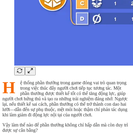
H
ệ thống phần thưởng trong game đóng vai trò quan trọng
trong việc thúc đẩy người chơi tiếp tục tương tác. Một
phần thưởng được thiết kế tốt có thể tăng động lực, giúp
người chơi hứng thú và tạo ra những trải nghiệm đáng nhớ. Ngược
lại, nếu thiết kế sai cách, phần thưởng có thể trở thành con dao hai
lưỡi—dẫn đến sự phụ thuộc, mệt mỏi hoặc thậm chí phản tác dụng
khi làm giảm đi động lực nội tại của người chơi.
Vậy làm thế nào để phần thưởng không chỉ hấp dẫn mà còn duy trì
được sự cân bằng?