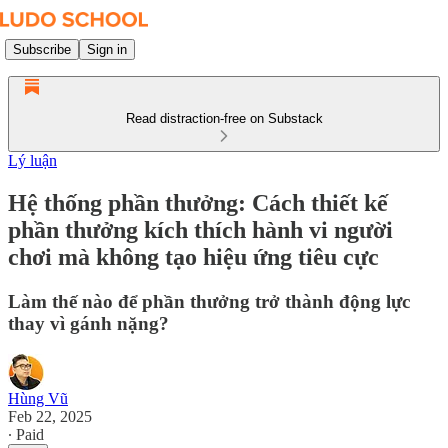
Subscribe
Sign in
Read distraction-free on Substack
Lý luận
Hệ thống phần thưởng: Cách thiết kế
phần thưởng kích thích hành vi người
chơi mà không tạo hiệu ứng tiêu cực
Làm thế nào để phần thưởng trở thành động lực
thay vì gánh nặng?
Hùng Vũ
Feb 22, 2025
∙ Paid