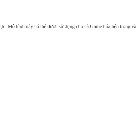
g lực. Mô hình này có thể được sử dụng cho cả Game hóa bên trong và