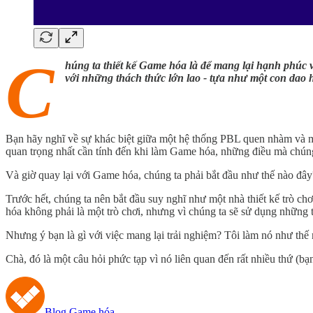
C
húng ta thiết kế Game hóa là để mang lại hạnh phúc 
với những thách thức lớn lao - tựa như một con dao ha
Bạn hãy nghĩ về sự khác biệt giữa một hệ thống PBL quen nhàm và một 
quan trọng nhất cần tính đến khi làm Game hóa, những điều mà chúng 
Và giờ quay lại với Game hóa, chúng ta phải bắt đầu như thế nào đây
Trước hết, chúng ta nên bắt đầu suy nghĩ như một nhà thiết kế trò chơi
hóa không phải là một trò chơi, nhưng vì chúng ta sẽ sử dụng những t
Nhưng ý bạn là gì với việc mang lại trải nghiệm? Tôi làm nó như thế
Chà, đó là một câu hỏi phức tạp vì nó liên quan đến rất nhiều thứ (b
Blog Game hóa