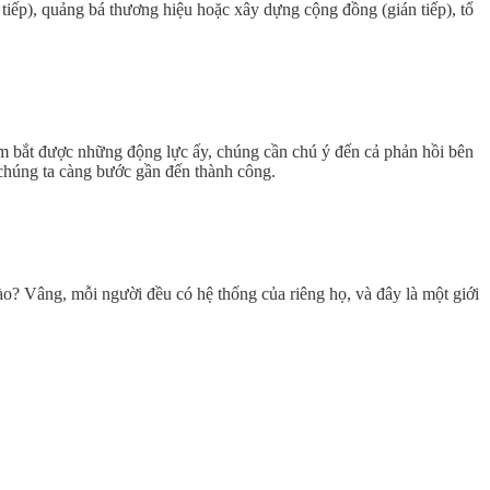
iếp), quảng bá thương hiệu hoặc xây dựng cộng đồng (gián tiếp), tổ
ắm bắt được những động lực ấy, chúng cần chú ý đến cả phản hồi bên
 chúng ta càng bước gần đến thành công.
ào? Vâng, mỗi người đều có hệ thống của riêng họ, và đây là một giới