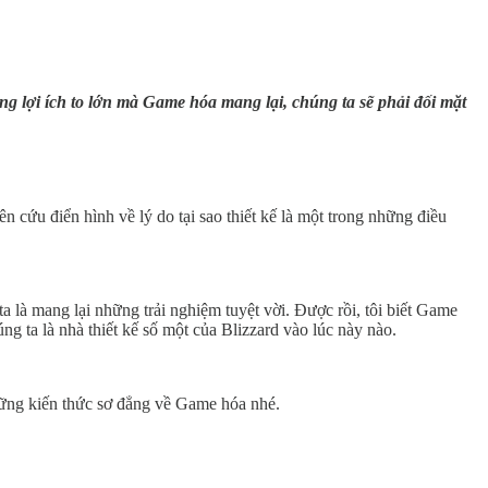
g lợi ích to lớn mà Game hóa mang lại, chúng ta sẽ phải đối mặt
 cứu điển hình về lý do tại sao thiết kế là một trong những điều
 ta là mang lại những trải nghiệm tuyệt vời. Được rồi, tôi biết Game
g ta là nhà thiết kế số một của Blizzard vào lúc này nào.
những kiến thức sơ đẳng về Game hóa nhé.