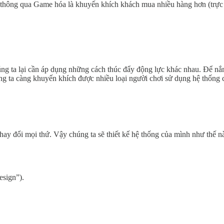
thông qua Game hóa là khuyến khích khách mua nhiều hàng hơn (trực t
úng ta lại cần áp dụng những cách thúc đẩy động lực khác nhau. Để n
húng ta càng khuyến khích được nhiều loại người chơi sử dụng hệ thống
hay đổi mọi thứ. Vậy chúng ta sẽ thiết kế hệ thống của mình như thế n
esign”).