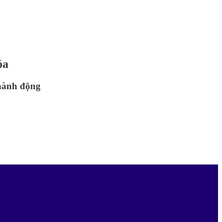
óa
 hành động