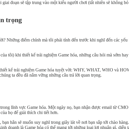
Mỗi giai đoạn sẽ tập trung vào một kiểu người chơi (tất nhiên sẽ không
an trọng
i? Những điểm chính mà tôi phải tính đến trước khi nghĩ đến các yếu tố
của tôi) khi thiết kế trải nghiệm Game hóa, những câu hỏi mà sớm hay 
hi thiết kế trải nghiệm Game hóa tuyệt vời: WHY, WHAT, WHO và HOW. 
húng ta đều đã nắm vững những câu trả lời quan trọng.
trong lĩnh vực Game hóa. Một ngày nọ, bạn nhận được email từ CMO c
ủa họ để giải thích chi tiết hơn.
bạn hẳn sẽ muốn suy nghĩ trong giây lát về nơi bạn sắp tới chào hàng
inh doanh là Game hóa có thể mang tới những loại lợi nhuận gì, diễn t