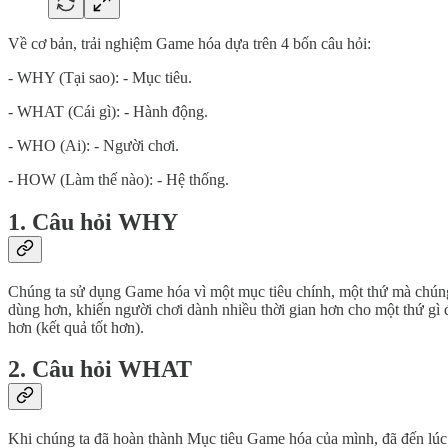
Về cơ bản, trải nghiệm Game hóa dựa trên 4 bốn câu hỏi:
- WHY (Tại sao): - Mục tiêu.
- WHAT (Cái gì): - Hành động.
- WHO (Ai): - Người chơi.
- HOW (Làm thế nào): - Hệ thống.
1. Câu hỏi WHY
Chúng ta sử dụng Game hóa vì một mục tiêu chính, một thứ mà chúng
dùng hơn, khiến người chơi dành nhiều thời gian hơn cho một thứ g
hơn (kết quả tốt hơn).
2. Câu hỏi WHAT
Khi chúng ta đã hoàn thành Mục tiêu Game hóa của mình, đã đến lúc 