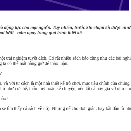
và động lực cho mọi người. Tuy nhiên, trước khi chạm tới được nhữn
i lưỡi - nằm ngay trong quá trình thiết kế.
trải nghiệm tuyệt đích. Có rất nhiều sách báo cũng như các bài nghiên
ta có thể mất hàng giờ để thảo luận.
?
, và với tư cách là một nhà thiết kế trò chơi, mục tiêu chính của chúng
hứ như cơ chế, thẩm mỹ hoặc kể chuyện, nên tất cả hãy giả vờ như chún
 nào?
ạn sẽ tìm thấy cả sách về nó). Nhưng để cho đơn giản, hãy bắt đầu từ 