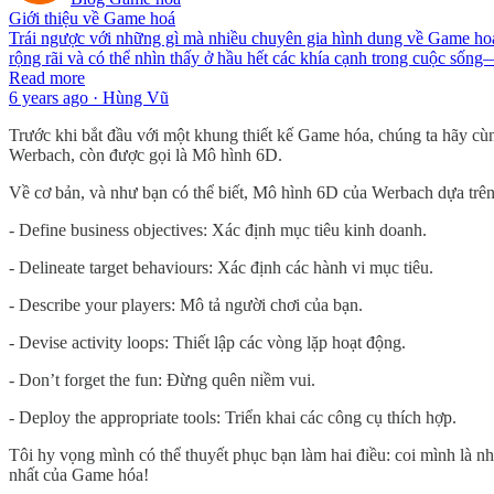
Giới thiệu về Game hoá
Trái ngược với những gì mà nhiều chuyên gia hình dung về Game hoá 
rộng rãi và có thể nhìn thấy ở hầu hết các khía cạnh trong cuộc số
Read more
6 years ago · Hùng Vũ
Trước khi bắt đầu với một khung thiết kế Game hóa, chúng ta hãy cùn
Werbach, còn được gọi là Mô hình 6D.
Về cơ bản, và như bạn có thể biết, Mô hình 6D của Werbach dựa trên
- Define business objectives: Xác định mục tiêu kinh doanh.
- Delineate target behaviours: Xác định các hành vi mục tiêu.
- Describe your players: Mô tả người chơi của bạn.
- Devise activity loops: Thiết lập các vòng lặp hoạt động.
- Don’t forget the fun: Đừng quên niềm vui.
- Deploy the appropriate tools: Triển khai các công cụ thích hợp.
Tôi hy vọng mình có thể thuyết phục bạn làm hai điều: coi mình là nhà
nhất của Game hóa!