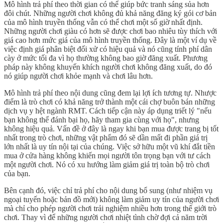
Mô hình trả phí theo thời gian có thể giúp bức tranh sáng sủa hơn
đôi chút. Những người chơi không đủ khả năng đăng ký gói cơ bản
của mô hình truyền thống vẫn có thể chơi một số giờ nhất định.
Những người chơi giàu có hơn sẽ được chơi bao nhiêu tùy thích với
giá cao hơn mức giá của mô hình truyền thống. Đây là một ví dụ về
việc định giá phân biệt đối xử có hiệu quả và nó cũng tính phí dân
cày ở mức tối đa vì họ thường không bao giờ đăng xuất. Phương
pháp này không khuyến khích người chơi không đăng xuất, do đó
nó giúp người chơi khỏe mạnh và chơi lâu hơn.
Mô hình trả phí theo nội dung cũng đem lại lợi ích tương tự. Nhược
điểm là trò chơi có khả năng trở thành một cái chợ buôn bán những
dịch vụ y hệt ngành RMT. Cách tiếp cận này áp dụng triết lý "nếu
bạn không thể đánh bại họ, hãy tham gia cùng với họ", nhưng
không hiệu quả. Vấn đề ở đây là ngay khi bạn mua được trang bị tốt
nhất trong trò chơi, những vật phẩm đó sẽ dần mất đi phần giá trị
lớn nhất là uy tín nội tại của chúng. Việc sở hữu một vũ khí đắt tiền
mua ở cửa hàng không khiến mọi người tôn trọng bạn với tư cách
một người chơi. Nó có xu hướng làm giảm giá trị toàn bộ trò chơi
của bạn.
Bên cạnh đó, việc chỉ trả phí cho nội dung bổ sung (như nhiệm vụ
ngoại tuyến hoặc bản đồ mới) không làm giảm uy tín của người chơi
mà chỉ cho phép người chơi trải nghiệm nhiều hơn trong thế giới trò
chơi. Thay vì để những người chơi nhiệt tình chờ đợi cả năm trời