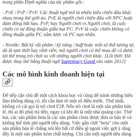
trong phần Định nghĩa của tác phẩm gốc:
- PvE / PvP / PvV: Các thuật ngữ mô tả nhiều kiểu chiến đấu khác
nhau trong thế giới ảo. PvE là người chơi chiến đấu với NPC hoặc
đám đông bất hảo. PvP, hay Người chơi vs Người chơi, là cuộc
chiến có sự đồng thuận giữa hai PC. PvV là cuộc chiến không có
đồng thuận giữa PC xâm lược và PC nạn nhân.
- Needle: Bất kỳ vật phẩm / kỹ năng / buff hoặc một số thứ tương tự,
dù là tạm thời hay vĩnh viễn, mà người chơi có thể mua để có được
lợi thế trong trò chơi so với những người chơi khác. [Lỗi thời: Đã
được thay thế bằng thuật ngữ
Supremacy Good
vào năm 2012]
Các mô hình kinh doanh hiện tại
Để tiếp cận chủ đề một cách khoa học và cũng để tránh những hiểu
lầm không đáng có, tôi cần làm rõ một số điều trước. Thứ nhất,
không có cái gọi là trò chơi F2P. Nếu trò chơi là một sản phẩm bán
lẻ, thì ai đó phải trả tiền, ngay cả khi đó là một nhà quảng cáo. Thứ
hai, các sản phẩm beta là các sản phẩm chưa được đưa ra bán lẻ và
không thể tính phí người tiêu dùng. Việc gắn chữ "beta" cho một
sản phẩm bán lẻ chẳng nói lên bất cứ điều gì ngoài việc gợi ý rằng
đây là một sản phẩm kém chất lượng. Chỉ cần một người tiêu dùng