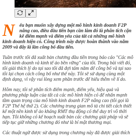
N
ếu bạn muốn xây dựng một mô hình kinh doanh F2P
nâng cao, điều đầu tiên bạn cần làm đó là phân tích cặn
kẽ điểm mạnh và điểm yếu của tất cả những mô hình
kinh doanh hiện có. Công trình này được hoàn thành vào năm
2009 và đây là lần công bố đầu tiên.
Tuần trước tôi đã xuất bản chương đầu tiên trong báo cáo "Các mô
hình kinh doanh và kinh tế ảo bền vững" của tôi. Trong bài viết đó,
tôi giải thích lý do tại sao tôi đã đợi tám năm để công bố và tại sao
tôi lại chọn cách công bố như thế này. Tôi sẽ sử dụng cùng một
định dạng, vì vậy vui lòng xem phần trước để hiểu thêm về lí do.
Hôm nay, tôi sẽ phân tích điểm mạnh, điểm yếu, hiệu quả và
phương pháp luận của tất cả các mô hình hiện có để nhấn mạnh
tầm quan trọng của mô hình kinh doanh F2P nâng cao (tôi gọi là
F2P Thế hệ thứ 2). Các chương trung gian mô tả chi tiết cách thiết
kế một nền kinh tế ảo kháng RMT thụ động có thể duy trì vô thời
hạn. Tôi không có kế hoạch xuất bản các chương giải pháp và sẽ
tiếp tục giữ những chương đó như là bí mật thương mại.
Các thuật ngữ được sử dụng trong chương này đã được giải thích