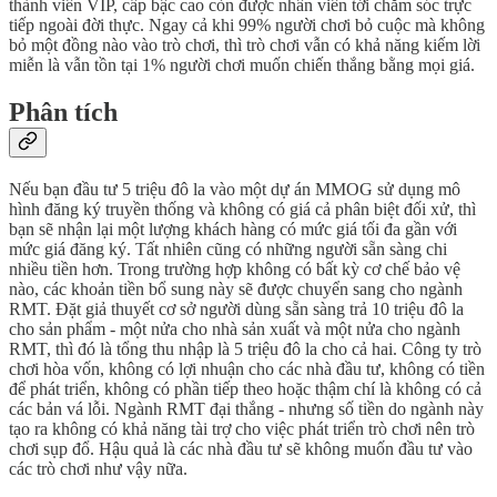
thành viên VIP, cấp bậc cao còn được nhân viên tới chăm sóc trực
tiếp ngoài đời thực. Ngay cả khi 99% người chơi bỏ cuộc mà không
bỏ một đồng nào vào trò chơi, thì trò chơi vẫn có khả năng kiếm lời
miễn là vẫn tồn tại 1% người chơi muốn chiến thắng bằng mọi giá.
Phân tích
Nếu bạn đầu tư 5 triệu đô la vào một dự án MMOG sử dụng mô
hình đăng ký truyền thống và không có giá cả phân biệt đối xử, thì
bạn sẽ nhận lại một lượng khách hàng có mức giá tối đa gần với
mức giá đăng ký. Tất nhiên cũng có những người sẵn sàng chi
nhiều tiền hơn. Trong trường hợp không có bất kỳ cơ chế bảo vệ
nào, các khoản tiền bổ sung này sẽ được chuyển sang cho ngành
RMT. Đặt giả thuyết cơ sở người dùng sẵn sàng trả 10 triệu đô la
cho sản phẩm - một nửa cho nhà sản xuất và một nửa cho ngành
RMT, thì đó là tổng thu nhập là 5 triệu đô la cho cả hai. Công ty trò
chơi hòa vốn, không có lợi nhuận cho các nhà đầu tư, không có tiền
để phát triển, không có phần tiếp theo hoặc thậm chí là không có cả
các bản vá lỗi. Ngành RMT đại thắng - nhưng số tiền do ngành này
tạo ra không có khả năng tài trợ cho việc phát triển trò chơi nên trò
chơi sụp đổ. Hậu quả là các nhà đầu tư sẽ không muốn đầu tư vào
các trò chơi như vậy nữa.