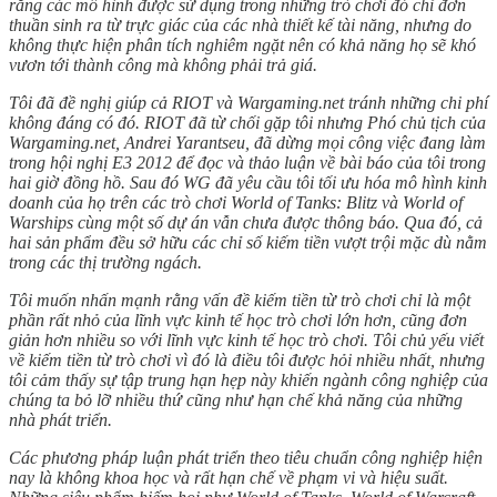
rằng các mô hình được sử dụng trong những trò chơi đó chỉ đơn
thuần sinh ra từ trực giác của các nhà thiết kế tài năng, nhưng do
không thực hiện phân tích nghiêm ngặt nên có khả năng họ sẽ khó
vươn tới thành công mà không phải trả giá.
Tôi đã đề nghị giúp cả RIOT và Wargaming.net tránh những chi phí
không đáng có đó. RIOT đã từ chối gặp tôi nhưng Phó chủ tịch của
Wargaming.net, Andrei Yarantseu, đã dừng mọi công việc đang làm
trong hội nghị E3 2012 để đọc và thảo luận về bài báo của tôi trong
hai giờ đồng hồ. Sau đó WG đã yêu cầu tôi tối ưu hóa mô hình kinh
doanh của họ trên các trò chơi World of Tanks: Blitz và World of
Warships cùng một số dự án vẫn chưa được thông báo. Qua đó, cả
hai sản phẩm đều sở hữu các chỉ số kiếm tiền vượt trội mặc dù nằm
trong các thị trường ngách.
Tôi muốn nhấn mạnh rằng vấn đề kiếm tiền từ trò chơi chỉ là một
phần rất nhỏ của lĩnh vực kinh tế học trò chơi lớn hơn, cũng đơn
giản hơn nhiều so với lĩnh vực kinh tế học trò chơi. Tôi chủ yếu viết
về kiếm tiền từ trò chơi vì đó là điều tôi được hỏi nhiều nhất, nhưng
tôi cảm thấy sự tập trung hạn hẹp này khiến ngành công nghiệp của
chúng ta bỏ lỡ nhiều thứ cũng như hạn chế khả năng của những
nhà phát triển.
Các phương pháp luận phát triển theo tiêu chuẩn công nghiệp hiện
nay là không khoa học và rất hạn chế về phạm vi và hiệu suất.