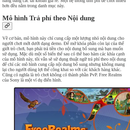
hàng bằng các tài khoản giá rẻ. Mọi hệ thống tính phí để chơi nhiều
hơn đều nằm trong danh mục này.
Mô hình Trả phí theo Nội dung
Về cơ bản, mô hình này chỉ cung cấp một lượng nhỏ nội dung cho
người chơi mới dưới dạng demo. Để mở khóa phần còn lại của thế
giới trò chơi, bạn phải trả tiền cho nội dung bổ sung mà bạn muốn
sử dụng. Mặc dù một số biến thể sau có thể bao hàm các khía cạnh
của mô hình này, tôi vẫn sẽ sử dụng thuật ngữ trả phí theo nội dung
để chỉ các mô hình cung cấp nội dung bổ sung nhưng không mang
lại cho người dùng lợi thế công khai so với các khách hàng khác.
Cũng có nghĩa là trò chơi không có thành phần PvP. Free Realms
của Sony là một ví dụ điển hình.