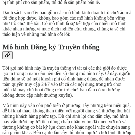
bị tính phí cho sản phẩm, thì đó là sản phẩm bán lẻ.
Danh sách sau đây bao gồm các mô hình kinh doanh trò chơi ảo mà
tôi tổng hợp được, không bao gồm các mô hình không bền vững
như trò chơi thẻ bài. Có mô hình là sự kết hợp của nhiều mô hình
khác nhau nhưng vì mục đích nghiên cứu chung, chúng ta sẽ chỉ
thảo luận về những mô hình cốt lõi:
Mô hình Đăng ký Truyền thống
Tôi gọi mô hình này là truyền thống vì tất cả các thế giới ảo được
tạo ra trong 5 năm đầu tiên đều sử dụng mô hình này. Ở đây, người
tiêu dùng sẽ trả một khoản phí cố định hàng tháng để nhận được
toàn quyền truy cập 24/7 vào tất cả các nội dung trong trò chơi -
miễn là máy chủ hoạt động (các trò chơi ban đầu có xu hướng
không được cập nhật thường xuyên).
Mô hình này vẫn còn phổ biến ở phương Tây nhưng kém hiệu quả,
dễ bị khai thác, không thân thiện với người dùng và thường thu hút
những khách hàng phức tạp. Dù chỉ sinh lợi cho dân cày, mô hình
này vẫn được người tiêu dùng chấp nhận vì họ đã quen với nó và
thường không có bất kỳ lựa chọn nào khác ngoài việc chuyển sang
sản phẩm khác. Bên cạnh dân cày thì nhóm người chơi bình thường