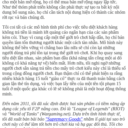
cho một bản mở rộng, họ có thể mua bản mở rộng ngay lập tức.
Như thế thóm phát triển không cần phải thực sự tạo ra bất kỳ nội
dung bổ sung nào, họ chỉ cần tách nội dung hiện có thành các nhóm
rời rạc và bán chúng đi.
Tôi coi tất cả các mô hình tính phí cho việc tiêu diệt khách hàng
không trả tiền là mánh lới quảng cáo ngắn hạn của các sản phẩm
kém cỏi. Thay vì cung cấp một thế giới trò chơi hấp dẫn, họ chỉ bán
quyền làm tổn thương người khác một cách tàn nhẫn. Mô hình này
không thể bền vững vì chẳng bao lâu nữa sẽ chỉ còn lại những
người dùng trả phí tồn tại trong thế giới trò chơi. Khi họ quay sang
tiêu diệt lẫn nhau, sản phẩm ban đầu (khả năng tấn công một ai đó
không có khả năng tự vệ) biến mất. Hơn nữa, tôi nghi ngờ những
người chơi sẵn sàng trả tiền cho mấy trò chơi kiểu này chỉ là thiểu số
trong cộng đồng người chơi. Bạn thậm chí có thể phát hiện ra rằng
nhiều khách hàng 15 tuổi “giàu có” thực ra đã thanh toán bằng cách
gian lận thẻ tín dụng, và việc bạn lấy tiền của một tên tội phạm 15
tuổi ở một quốc gia khác có lẽ sẽ không phải là một hoạt động thông
minh.
Đến năm 2011, tôi đã xác định được hai sản phẩm có tiềm năng áp
dụng các yếu tố F2P nâng cao. Đó là "League of Legends" (RIOT)
và "World of Tanks" (Wargaming.net). Dựa trên tình hình thực tế,
tôi đã xuất bản bài báo
"Supremacy Goods"
nhằm lí giải tại sao trò
chơi này có thể làm tốt hơn trò chơi kia và hạ gục đối thủ. Tôi cho