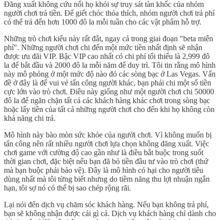
Đăng xuất không cứu nổi họ khỏi sự truy sát tàn khốc của nhóm
người chơi trả tiền. Để giết chóc thỏa thích, nhóm người chơi trả phí
có thể trả đến hơn 1000 đô la mỗi tuần cho các vật phẩm hỗ trợ.
Những trò chơi kiểu này rất đắt, ngay cả trong giai đoạn "beta miễn
phí". Những người chơi chi đến một mức tiền nhất định sẽ nhận
được ưu đãi VIP. Bậc VIP cao nhất có chi phí tối thiểu là 2,999 đô
la để bắt đầu và 2000 đô la mỗi năm để duy trì. Tôi tin rằng mô hình
này mô phỏng ở một mức độ nào đó các sòng bạc ở Las Vegas. Vấn
đề ở đây là để vui vẻ tấn công người khác, bạn phải chi một số tiền
cực lớn vào trò chơi. Điều này giống như một người chơi chi 50000
đô la để ngăn chặn tất cả các khách hàng khác chơi trong sòng bạc
hoặc lấy tiền của tất cả những người chơi cho đến khi họ không còn
khả năng chi trả.
Mô hình này bào mòn sức khỏe của người chơi. Vì không muốn bị
tấn công nên rất nhiều người chơi lựa chọn không đăng xuất. Việc
chơi game với cường độ cao gần như là điều bắt buộc trong suốt
thời gian chơi, đặc biệt nếu bạn đã bỏ tiền đầu tư vào trò chơi (thứ
mà bạn buộc phải bảo vệ). Đây là mô hình có hại cho người tiêu
dùng nhất mà tôi từng biết nhưng do tiềm năng thu lợi nhuận ngắn
hạn, tôi sợ nó có thể bị sao chép rộng rãi.
Lại nói đến dịch vụ chăm sóc khách hàng. Nếu bạn không trả phí,
bạn sẽ không nhận được cái gì cả. Dịch vụ khách hàng chỉ dành cho