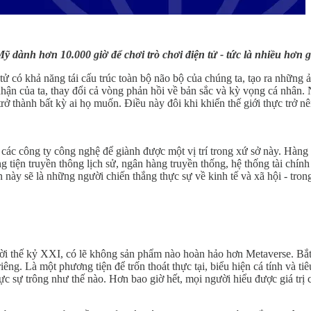
ỹ dành hơn 10.000 giờ để chơi trò chơi điện tử - tức là nhiều hơn g
n tử có khả năng tái cấu trúc toàn bộ não bộ của chúng ta, tạo ra những
hận của ta, thay đổi cả vòng phản hồi về bản sắc và kỳ vọng cá nhân. N
trở thành bất kỳ ai họ muốn. Điều này đôi khi khiến thế giới thực trở nê
ác công ty công nghệ để giành được một vị trí trong xứ sở này. Hàng 
g tiện truyền thông lịch sử, ngân hàng truyền thống, hệ thống tài chính
này sẽ là những người chiến thắng thực sự về kinh tế và xã hội - trong 
i thế kỷ XXI, có lẽ không sản phẩm nào hoàn hảo hơn Metaverse. Bắ
iêng. Là một phương tiện để trốn thoát thực tại, biểu hiện cá tính và t
thực sự trông như thế nào. Hơn bao giờ hết, mọi người hiểu được giá trị