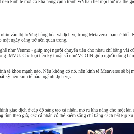
t nền kinh tế mới có khả năng cạnh tranh với hầu hết mọi thứ mà thế gi
nhìn vào thị trường hàng hóa và dịch vụ trong Metaverse bạn sẽ biết. 
o mật ngày càng trở nên quan trọng.
g nghệ như Venmo - giúp mọi người chuyển tiền cho nhau chỉ bằng vài c
rong IMVU. Các loại tiền kỹ thuật số như VCOIN giúp người dùng bán d
nh tế khỏe mạnh nào. Nếu không có nó, nền kinh tế Metaverse sẽ bị mắc
ất kỳ nền kinh tế nào: ngành dịch vụ.
h giao dịch ở cấp độ sáng tạo cá nhân, mở ra khả năng cho một làn són
ng tính theo giờ, các cá nhân có thể kiếm sống chỉ bằng cách bắt kịp x