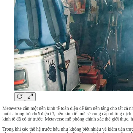
Metaverse cần một nền kinh tế toàn diện để làm nền tảng cho tất cả n
nuôi - trong trò chơi điện tử, nền kinh tế mới sẽ cung cấp những dị
kinh tế đã có từ trước, Metaverse mô phỏng chính xác thế giới thực, 
Trong khi các thế hệ trước hầu như không biết nhiều về kiếm tiền trực