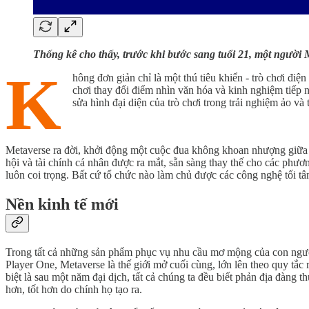
Thống kê cho thấy, trước khi bước sang tuổi 21, một người M
K
hông đơn giản chỉ là một thú tiêu khiển - trò chơi điệ
chơi thay đổi điểm nhìn văn hóa và kinh nghiệm tiếp n
sửa hình đại diện của trò chơi trong trải nghiệm ảo và 
Metaverse ra đời, khởi động một cuộc đua không khoan nhượng giữa c
hội và tài chính cá nhân được ra mắt, sẵn sàng thay thế cho các phươn
luôn coi trọng. Bất cứ tổ chức nào làm chủ được các công nghệ tối tân 
Nền kinh tế mới
Trong tất cả những sản phẩm phục vụ nhu cầu mơ mộng của con ngườ
Player One, Metaverse là thế giới mở cuối cùng, lớn lên theo quy tắc r
biệt là sau một năm đại dịch, tất cả chúng ta đều biết phản địa đàng 
hơn, tốt hơn do chính họ tạo ra.