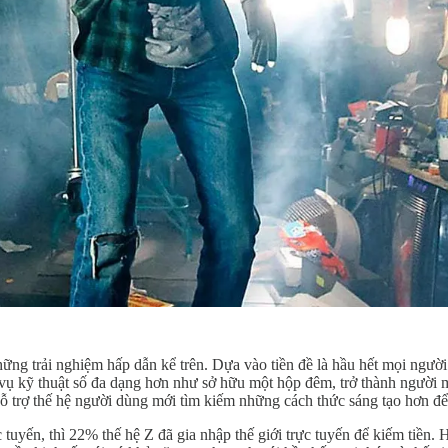
hững trải nghiệm hấp dẫn kể trên. Dựa vào tiền đề là hầu hết mọi người
ch vụ kỹ thuật số đa dạng hơn như sở hữu một hộp đêm, trở thành ngườ
hỗ trợ thế hệ người dùng mới tìm kiếm những cách thức sáng tạo hơn để 
 tuyến, thì 22% thế hệ Z đã gia nhập thế giới trực tuyến để kiếm tiền.