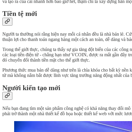
và tạo ra của cải nhanh hơn bao giờ hết, thậm chí là xây dựng hẳn mộ
Tiền tệ mới
Người ta thường nói rằng hiện nay mỗi cá nhân đều là nhà bán lẻ. Cứ 
thuận lợi cho thanh toán ngang hàng một cách an toàn, dễ dàng và bả
Trong thế giới thực, chúng ta thấy sự gia tăng đột biến của các côn
các loại tiền điện tử - chẳng hạn như VCOIN, được ra mắt gần đây t
đó chuyển đổi thành tiền mặt cho thế giới thực.
Phương thức mua bán dễ dàng như trên là chìa khóa cho bất kỳ nền ki
tử mà không nắm bắt được lĩnh vực tăng trưởng năng động nhất của b
Người kiến tạo mới
Nếu bạn đang tìm một sản phẩm công nghệ có khả năng thay đổi mô hìn
phải trở thành một nhà thiết kế đồ họa hoặc thiết kế web với mức lươ