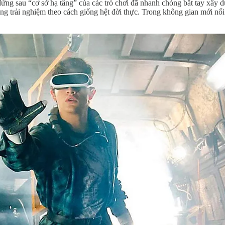
đứng sau “cơ sở hạ tầng” của các trò chơi đã nhanh chóng bắt tay xây 
ững trải nghiệm theo cách giống hệt đời thực. Trong không gian mới nổ