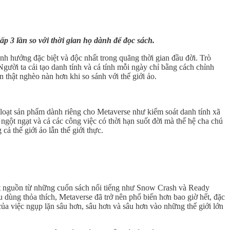
ấp 3 lần so với thời gian họ dành để đọc sách.
 ảnh hưởng đặc biệt và độc nhất trong quãng thời gian đầu đời. Trò
gười ta cải tạo danh tính và cá tính mỗi ngày chỉ bằng cách chỉnh
n thật nghèo nàn hơn khi so sánh với thế giới ảo.
loạt sản phẩm dành riêng cho Metaverse như kiểm soát danh tính xã
 ngột ngạt và cả các công việc có thời hạn suốt đời mà thế hệ cha chú
cả thế giới ảo lẫn thế giới thực.
t nguồn từ những cuốn sách nổi tiếng như Snow Crash và Ready
iêu dùng thỏa thích, Metaverse đã trở nên phổ biến hơn bao giờ hết, đặc
 của việc ngụp lặn sâu hơn, sâu hơn và sâu hơn vào những thế giới lớn