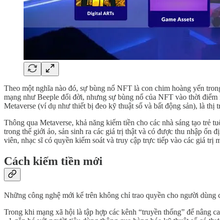
Theo một nghĩa nào đó, sự bùng nổ NFT là con chim hoàng yến trong mỏ
mạng như Beeple đổi đời, nhưng sự bùng nổ của NFT vào thời điểm này
Metaverse (ví dụ như thiết bị đeo kỹ thuật số và bất động sản), là t
Thông qua Metaverse, khả năng kiếm tiền cho các nhà sáng tạo trẻ t
trong thế giới ảo, sản sinh ra các giá trị thật và có được thu nhập ổ
viên, nhạc sĩ có quyền kiểm soát và truy cập trực tiếp vào các giá tr
Cách kiếm tiền mới
Những công nghệ mới kể trên không chỉ trao quyền cho người dùng cuố
Trong khi mạng xã hội là tập hợp các kênh “truyền thống” để nâng cao