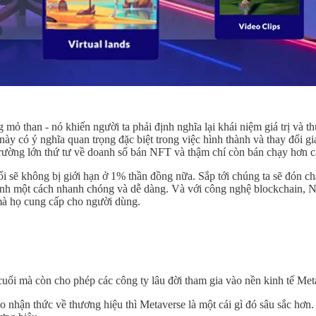
 than - nó khiến người ta phải định nghĩa lại khái niệm giá trị và thu
 có ý nghĩa quan trọng đặc biệt trong việc hình thành và thay đổi giá
hị trường lớn thứ tư về doanh số bán NFT và thậm chí còn bán chạy hơn 
uổi sẽ không bị giới hạn ở 1% thần đồng nữa. Sắp tới chúng ta sẽ đón
n định một cách nhanh chóng và dễ dàng. Và với công nghệ blockchain, N
ị mà họ cung cấp cho người dùng.
i mà còn cho phép các công ty lâu đời tham gia vào nền kinh tế Metave
 nhận thức về thương hiệu thì Metaverse là một cái gì đó sâu sắc hơn.