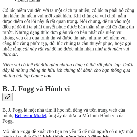
Có lúc niềm vui đến với ta một cách tự nhiên; có lúc ta phải bỏ công
tìm kiếm thì niềm vui mới xuất hiện. Khi chúng ta vui chơi, nắm
được điểm cốt lõi này là rất quan trọng. Nói chung, để tin vào một
điều gì đó thì ta phải thuyết phục được bản thân rằng cái đó đáng tin
trước. Những dạng thức đơn giản và cơ bản nhất của niềm vui
không yêu cầu quá trình tin và được tin này, nhưng bởi niềm vui
càng lúc càng phức tạp, đôi lúc chúng ta cần thuyết phục, hoặc gợi
nhắc rằng
cái này rất vui
để nó được nhìn nhận như
một niềm vui
thực sự
.
Niềm vui có thể rất đơn giản nhưng cũng có thể rất phức tạp. Dưới
đây là những thông tin hữu ích chúng tôi dành cho bạn thông qua
những bài tập Game hóa.
B. J. Fogg và Hành vi
B. J. Fogg là một nhà tâm lí học nổi tiếng và trên trang web của
mình,
Behavior Model
, ông ấy đã đưa ra Mô hình Hành vi của
Fogg.
Mô hình Fogg đề xuất cho bạn ba yếu tố để một người có được một
hành vi cụ thể; đó là
kích thích, năng lực và động lực
.