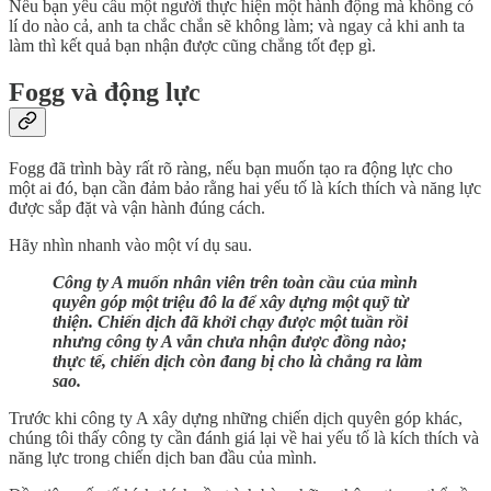
Nếu bạn yêu cầu một người thực hiện một hành động mà không có
lí do nào cả, anh ta chắc chắn sẽ không làm; và ngay cả khi anh ta
làm thì kết quả bạn nhận được cũng chẳng tốt đẹp gì.
Fogg và động lực
Fogg đã trình bày rất rõ ràng, nếu bạn muốn tạo ra động lực cho
một ai đó, bạn cần đảm bảo rằng hai yếu tố là kích thích và năng lực
được sắp đặt và vận hành đúng cách.
Hãy nhìn nhanh vào một ví dụ sau.
Công ty A muốn nhân viên trên toàn cầu của mình
quyên góp một triệu đô la để xây dựng một quỹ từ
thiện. Chiến dịch đã khởi chạy được một tuần rồi
nhưng công ty A vẫn chưa nhận được đồng nào;
thực tế, chiến dịch còn đang bị cho là chẳng ra làm
sao.
Trước khi công ty A xây dựng những chiến dịch quyên góp khác,
chúng tôi thấy công ty cần đánh giá lại về hai yếu tố là kích thích và
năng lực trong chiến dịch ban đầu của mình.