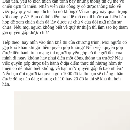
Đầu tiên, yếu tố kích thích cần trình bày những thông tin cụ thể về
chiến dịch từ thiện. Nhân viên của công ty có được thông báo về
việc gây quỹ và mục đích của nó không? Vì sao quỹ này quan trọng
với công ty A? Bạn có thể kiểm tra tỉ lệ mở email hoặc các biên bản
họp để xem chiến dịch đã lấy được sự chú ý của đội ngũ nhân sự
chưa. Nếu mọi người không biết về quỹ từ thiện thì làm sao họ tham
gia quyên góp được chứ?
Tiếp theo, hãy nhìn vào tính khả thi của chương trình. Mọi người có
gặp khó khăn khi gửi tiền quyên góp không? Nếu việc quyên góp
được tiến hành trên mạng thì người quyên góp có thể gửi tiền của
mình đi ngay không hay phải điền một đống thông tin trước? Nếu
việc quyên góp được tiến hành ở địa điểm thực thì những hòm từ
thiện có dễ nhận biết không, và hạn mức quyên góp là bao nhiêu?
Nếu bạn đòi người ta quyên góp 1000 đô la thì bạn sẽ chẳng nhận
được đồng nào đâu; nhưng chỉ 10 hay 20 đô la thì sẽ khả thi hơn
hẳn.