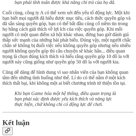
bạn phải tính toán được khả năng chi trả của họ đã.
Cuối cùng, công ty A có thể xem xét đến yếu tố động lực. Một khi
bạn biết mọi người đã hiểu được mục tiêu, cách thức quyên góp và
đã sẵn sàng quyên góp, bạn có thể bắt đầu củng cố niềm tin trong
họ bằng cách giải thích về lợi ích của việc quyên góp. Khi mỗi
người có một quan điểm xã hội khác nhau, đừng bao giờ đánh giá
thấp sức mạnh của những bài phát biểu. Đúng vậy, một người chắc
chắn sẽ không bị đuổi việc nếu không quyên góp nhưng nếu nhiều
người không quyên góp thì câu chuyện sẽ khác hẳn... điều quan
trọng là chọn đúng kích thích và hiểu rằng quyên góp 10 đô la với
người này cũng giống như quyên góp 50 đô la với người kia.
Cũng dễ dàng để hình dung vì sao nhân viên của bạn không quan
tâm đến những tình huống như thế. Lí do có thể nằm ở một kích
thích thất bại, khi không một ai biết chương trình từ thiện tồn tại.
Khi bạn Game hóa một hệ thống, điều quan trọng là
bạn phải xác định được yếu kích thích và năng lực
thực hiện, chứ không chỉ có động lực để chơi.
Kết luận