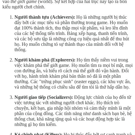
vào
thế giới game
(world). Sự kết hợp của hai trục này tạo ra bốn
kiểu người chơi chính.
Người thành tựu (Achievers):
Họ là những người bị thúc
đẩy bởi các mục tiêu và phần thưởng trong game. Họ muốn
đạt 100% thành tích, thu thập mọi vật phẩm, và leo lên đỉnh
của các hệ thống tiến trình. Bảng xếp hạng, thanh tiến trình,
và các bộ sưu tập là những công cụ hiệu quả nhất để thu hút
họ. Họ muốn chứng tỏ sự thành thạo của mình đối với hệ
thống.
Người khám phá (Explorers):
Họ tìm thấy niềm vui trong
việc khám phá thế giới game. Họ muốn tìm ra mọi bí mật, mọi
con đường ẩn, và hiểu rõ cách mà thế giới đó vận hành. Đối
với họ, hành trình khám phá bản thân nó đã là một phần
thưởng. Các "trứng phục sinh" (easter eggs), các khu vực ẩn,
và những hệ thống có chiều sâu để tìm tòi là thứ hấp dẫn họ.
Người giao tiếp (Socializers):
Động lực chính của họ đến từ
việc tương tác với những người chơi khác. Họ thích trò
chuyện, kết bạn, gia nhập hội nhóm và cảm thấy mình là một
phần của cộng đồng. Các tính năng như danh sách bạn bè, hệ
thống chat, khả năng tặng quà và các hoạt động hợp tác là
những gì họ tìm kiếm.
Kẻ chinh phạt (Killers):
Họ bị thúc đẩy bởi sự cạnh tranh và