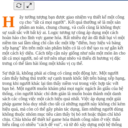
H
ãy tưởng tượng bạn được giao nhiệm vụ thiết kế một công
cụ cho "tất cả mọi người". Kết quả thường sẽ là một sản
phẩm an toàn, chung chung, và cuối cùng là không thực
sự xuất sắc với bất kỳ ai. Logic tương tự cũng áp dụng một cách
hoàn hảo cho lĩnh vực game hóa. Rất nhiều dự án đã thất bại vì một
niềm tin sai lầm rằng chỉ cần rắc một lớp "điểm, huy hiệu và bảng
xếp hạng" lên trên một sản phẩm hiện có là có thể tạo ra sự gắn kết
một cách kỳ diệu. Cách tiếp cận này giống như nấu một món ăn cho
tất cả mọi người, nó sẽ trở nên nhạt nhẽo và thiếu đi hương vị đặc
trưng có thể làm hài lòng một khẩu vị cụ thể.
Sự thật là, không phải ai cũng có cùng một động lực. Một người
cảm thấy hứng thú trước sự cạnh tranh khốc liệt trên bảng xếp hạng,
trong khi người khác lại tìm thấy niềm vui trong việc hợp tác với
bạn bè. Một người muốn khám phá mọi ngóc ngách ẩn giấu của hệ
thống, còn người khác chỉ đơn giản là muốn hoàn thành một danh
sách các công việc một cách hiệu quả nhất. Việc áp dụng một giải
pháp game hóa duy nhất cho tất cả những người này không chỉ kém
hiệu quả, mà còn có thể gây phản tác dụng, làm những người dùng
không thuộc nhóm mục tiêu cảm thấy bị bỏ rơi hoặc thậm chí khó
chịu. Chìa khóa để thiết kế game hóa thành công nằm ở việc thấu
hiểu rằng có nhiều "cách để vui", và từ đó xây dựng một hệ thống