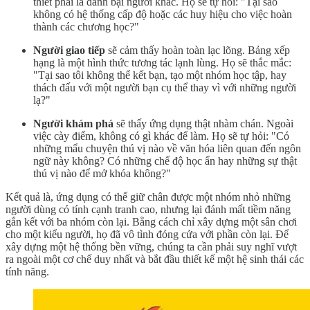
thiết phải là đánh bại người khác. Họ sẽ tự hỏi: "Tại sao
không có hệ thống cấp độ hoặc các huy hiệu cho việc hoàn
thành các chương học?"
Người giao tiếp
sẽ cảm thấy hoàn toàn lạc lõng. Bảng xếp
hạng là một hình thức tương tác lạnh lùng. Họ sẽ thắc mắc:
"Tại sao tôi không thể kết bạn, tạo một nhóm học tập, hay
thách đấu với một người bạn cụ thể thay vì với những người
lạ?"
Người khám phá
sẽ thấy ứng dụng thật nhàm chán. Ngoài
việc cày điểm, không có gì khác để làm. Họ sẽ tự hỏi: "Có
những mẩu chuyện thú vị nào về văn hóa liên quan đến ngôn
ngữ này không? Có những chế độ học ẩn hay những sự thật
thú vị nào để mở khóa không?"
Kết quả là, ứng dụng có thể giữ chân được một nhóm nhỏ những
người dùng có tính cạnh tranh cao, nhưng lại đánh mất tiềm năng
gắn kết với ba nhóm còn lại. Bằng cách chỉ xây dựng một sân chơi
cho một kiểu người, họ đã vô tình đóng cửa với phần còn lại. Để
xây dựng một hệ thống bền vững, chúng ta cần phải suy nghĩ vượt
ra ngoài một cơ chế duy nhất và bắt đầu thiết kế một hệ sinh thái các
tính năng.