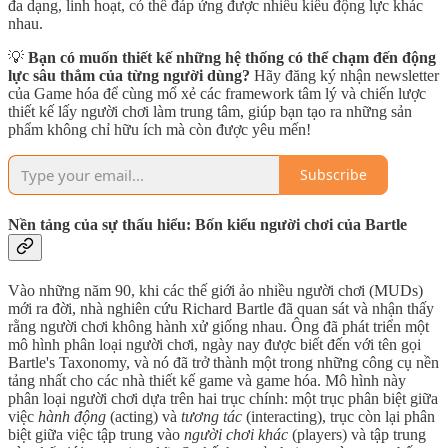
đa dạng, linh hoạt, có thể đáp ứng được nhiều kiểu động lực khác
nhau.
💡
Bạn có muốn thiết kế những hệ thống có thể chạm đến động
lực sâu thẳm của từng người dùng?
Hãy đăng ký nhận newsletter
của Game hóa để cùng mổ xẻ các framework tâm lý và chiến lược
thiết kế lấy người chơi làm trung tâm, giúp bạn tạo ra những sản
phẩm không chỉ hữu ích mà còn được yêu mến!
Subscribe
Nền tảng của sự thấu hiểu: Bốn kiểu người chơi của Bartle
Vào những năm 90, khi các thế giới ảo nhiều người chơi (MUDs)
mới ra đời, nhà nghiên cứu Richard Bartle đã quan sát và nhận thấy
rằng người chơi không hành xử giống nhau. Ông đã phát triển một
mô hình phân loại người chơi, ngày nay được biết đến với tên gọi
Bartle's Taxonomy, và nó đã trở thành một trong những công cụ nền
tảng nhất cho các nhà thiết kế game và game hóa. Mô hình này
phân loại người chơi dựa trên hai trục chính: một trục phân biệt giữa
việc
hành động
(acting) và
tương tác
(interacting), trục còn lại phân
biệt giữa việc tập trung vào
người chơi khác
(players) và tập trung