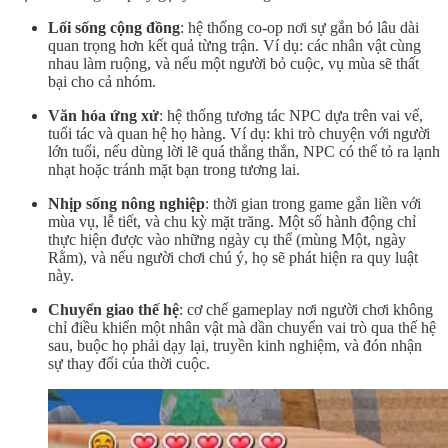
Lối sống cộng đồng
: hệ thống co-op nơi sự gắn bó lâu dài
quan trọng hơn kết quả từng trận. Ví dụ: các nhân vật cùng
nhau làm ruộng, và nếu một người bỏ cuộc, vụ mùa sẽ thất
bại cho cả nhóm.
Văn hóa ứng xử
: hệ thống tương tác NPC dựa trên vai vế,
tuổi tác và quan hệ họ hàng. Ví dụ: khi trò chuyện với người
lớn tuổi, nếu dùng lời lẽ quá thẳng thắn, NPC có thể tỏ ra lạnh
nhạt hoặc tránh mặt bạn trong tương lai.
Nhịp sống nông nghiệp
: thời gian trong game gắn liền với
mùa vụ, lễ tiết, và chu kỳ mặt trăng. Một số hành động chỉ
thực hiện được vào những ngày cụ thể (mùng Một, ngày
Rằm), và nếu người chơi chú ý, họ sẽ phát hiện ra quy luật
này.
Chuyển giao thế hệ
: cơ chế gameplay nơi người chơi không
chỉ điều khiển một nhân vật mà dần chuyển vai trò qua thế hệ
sau, buộc họ phải dạy lại, truyền kinh nghiệm, và đón nhận
sự thay đổi của thời cuộc.