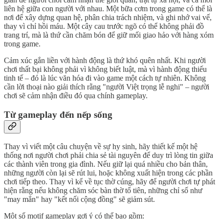
liên hệ giữa con người với nhau. Một bữa cơm trong game có thể là
nơi để xây dựng quan hệ, phân chia trách nhiệm, và ghi nhớ vai vế,
thay vì chỉ hồi máu. Một cây cau trước ngõ có thể không phải đồ
trang trí, mà là thứ cần chăm bón để giữ mối giao hảo với hàng xóm
trong game.
Cảm xúc gắn liền với hành động là thứ khó quên nhất. Khi người
chơi thất bại không phải vì không biết luật, mà vì hành động thiếu
tinh tế – đó là lúc văn hóa đi vào game một cách tự nhiên. Không
cần lời thoại nào giải thích rằng "người Việt trọng lễ nghi" – người
chơi sẽ cảm nhận điều đó qua chính gameplay.
Từ gameplay đến nếp sống
Thay vì viết một câu chuyện về sự hy sinh, hãy thiết kế một hệ
thống nơi người chơi phải chia sẻ tài nguyên để duy trì lòng tin giữa
các thành viên trong gia đình. Nếu giữ lại quá nhiều cho bản thân,
những người còn lại sẽ rút lui, hoặc không xuất hiện trong các phần
chơi tiếp theo. Thay vì kể về tục thờ cúng, hãy để người chơi tự phát
hiện rằng nếu không chăm sóc bàn thờ tổ tiên, những chỉ số như
"may mắn" hay "kết nối cộng đồng" sẽ giảm sút.
Một số motif gameplay gợi ý có thể bao gồm: