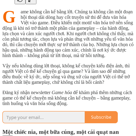
G
ame không cần kể bằng lời. Chúng ta không cần một đoạn
hội thoại dài dòng hay cốt truyện sử thi để đưa văn hóa
Việt vào game. Điều khiến một motif văn hóa trở nên sống
động là khi nó trở thành một phần của gameplay – của hành động,
lựa chọn và cảm xúc người chơi. Khi người chơi không chỉ thấy, mà
còn phải tương tác, chọn lựa và phản ứng với những yếu tố văn hóa
đó, thì câu chuyện mới thực sự trở thành của họ. Những lựa chọn có
hậu quả, những hành động tạo cảm xúc, chính là nơi ký ức được
hình thành – không phải từ lời thoại, mà từ hồi tưởng.
Vậy nếu không dùng lời thoại, không kể chuyện kiểu điện ảnh, thì
người Việt có thể kể chuyện gì qua game? Và làm sao để những
điều thuộc về ký ức, nếp sống và ứng xử của người Việt có thể trở
thành chất liệu gameplay, chứ không chỉ là bối cảnh?
Đăng ký nhận newsletter
Game hóa
để khám phá thêm những cách
game có thể kể chuyện mà không cần kể chuyện – bằng gameplay,
tình huống và văn hóa sống động.
Subscribe
Một chiếc nia, một bữa cúng, một cái quạt nan