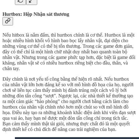
Hurtbox: Hộp Nhận sát thương
Nếu hitbox là nắm đấm, thì hurtbox chính là cơ thể. Hurtbox là một
hoặc nhiều hình khối vô hình bao bọc lấy nhân vật, đại diện cho
những vùng cơ thể có thể bị tổn thương. Trong các game đơn giản,
đây có thể chỉ là một hình chữ nhật duy nhất bao quanh toàn bộ
nhân vật. Nhưng trong các game phức tạp hơn, đặc biệt là game đối
kháng, nhân vật sẽ có nhiều hurtbox riêng biệt cho đầu, thân, và
chân tay.
Đây chính là nơi yếu tố công bằng thể hiện rõ nhất. Nếu hurtbox
của nhân vật lớn hơn đáng kể so với mô hình đồ họa của họ, người
chơi sẽ liên tục cảm thấy mình bị đánh trúng một cách vô lý bởi
những đòn tấn công “sượt”. Ngược lại, các nhà thiết kế thường tạo
ra một cảm giác “hào phóng” cho người chơi bằng cách làm cho
hurtbox của nhân vật chính
nhỏ hơn
một chút so với mô hình đồ
họa. Điều này tạo ra những khoảnh khắc điện ảnh khi viên đạn sượt
qua vai áo, hay bạn né được một đòn tấn công chỉ trong tích tắc.
Bạn cảm thấy mình thật tài giỏi, nhưng thực chất đó là một quyết
định thiết kế có chủ đích để nâng cao trải nghiệm của bạn.