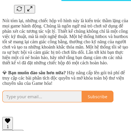
Nói tóm lại, những chiếc hộp vô hình này là kiến trúc thầm lặng của
mọi game hành động. Chúng là ngôn ngữ mà trò chơi sử dụng để
phán xét các tương tác vật lý. Thiết kế chúng không chỉ là một công
việc kỹ thuật, mà là một nghệ thuật. Một hệ thống hitbox và hurtbox
tốt sẽ mang lại cảm giác công bằng, thưởng cho kỹ năng của người
chơi và tạo ra những khoảnh khắc thỏa mãn. Một hệ thống tồi sẽ tạo
ra sự bực bội và cảm giác bị trò chơi lừa dối. Lần tới khi bạn thực
hiện một cú né hoàn hảo, hãy nhớ rằng bạn đang cảm ơn các nhà
thiết kế vì đã đặt những chiếc hộp đó một cách hoàn hảo.
💎
Bạn muốn đào sâu hơn nữa?
Hãy nâng cấp lên gói trả phí để
truy cập các bài phân tích độc quyền và mở khóa toàn bộ thư viện
chuyên sâu của Game hóa!
Subscribe
1