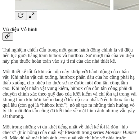
Vũ điệu Vô hình
Trải nghiệm chiến đấu trong một game hành động chính là vũ điệu
liên tục giữa hàng trăm hitbox và hurtbox. Sự mượt mà của vũ điệu
này phụ thuộc hoàn toàn vào sự tỉ mỉ của các nhà thiết kế.
Một thiết kế tốt là khi các hộp này khớp với hành động của nhân
vật. Khi nhân vật cúi xuống, hurtbox phần đầu của họ cũng phải hạ
thấp xuống, cho phép họ thực sự né được một đòn tấn công tầm
cao. Khi một nhân vật vung kiếm, hitbox của đòn tấn công phải di
chuyển chính xác theo quỹ đạo của lưỡi kiếm và chỉ tồn tại trong vài
khung hình khi lưỡi kiếm đang ở tốc độ cao nhất. Nếu hitbox tồn tại
quá lâu (còn gọi là “hitbox lười”), nó sẽ tạo ra những tình huống vô
lý khi một đòn tấn công đã kết thúc về mặt hình ảnh nhưng vẫn gây
sát thương.
Một trong những ví dụ khét tiếng nhất về thiết kế tồi là đòn “hip
check” (húc hông) của quái vật Plesioth trong series
Monster Hunter
cũ. Mặc dù về mặt hình ảnh, con quái vật chỉ húc về phía trước,