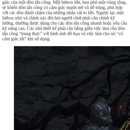
giác của một đòn tấn công. Một hitbox lớn, bao phủ một vùng rộng,
sẽ khiến đòn tấn công có cảm giác mạnh mẽ và dễ trúng, phù hợp
với các đòn đánh chậm của những nhân vật to lớn. Ngược lại, một
hitbox nhỏ và chính xác đòi hỏi người chơi phải căn chỉnh kỹ
lưỡng, thường được dùng cho các đòn tấn công nhanh hoặc yêu cầu
kỹ năng cao. Các nhà thiết kế phải cân bằng giữa việc làm cho đòn
tấn công “trung thực” với hình ảnh đồ họa và việc làm cho nó “có
cảm giác tốt” khi sử dụng.