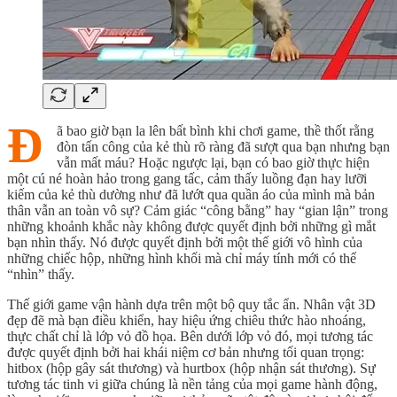
Đ
ã bao giờ bạn la lên bất bình khi chơi game, thề thốt rằng
đòn tấn công của kẻ thù rõ ràng đã sượt qua bạn nhưng bạn
vẫn mất máu? Hoặc ngược lại, bạn có bao giờ thực hiện
một cú né hoàn hảo trong gang tấc, cảm thấy luồng đạn hay lưỡi
kiếm của kẻ thù dường như đã lướt qua quần áo của mình mà bản
thân vẫn an toàn vô sự? Cảm giác “công bằng” hay “gian lận” trong
những khoảnh khắc này không được quyết định bởi những gì mắt
bạn nhìn thấy. Nó được quyết định bởi một thế giới vô hình của
những chiếc hộp, những hình khối mà chỉ máy tính mới có thể
“nhìn” thấy.
Thế giới game vận hành dựa trên một bộ quy tắc ẩn. Nhân vật 3D
đẹp đẽ mà bạn điều khiển, hay hiệu ứng chiêu thức hào nhoáng,
thực chất chỉ là lớp vỏ đồ họa. Bên dưới lớp vỏ đó, mọi tương tác
được quyết định bởi hai khái niệm cơ bản nhưng tối quan trọng:
hitbox (hộp gây sát thương) và hurtbox (hộp nhận sát thương). Sự
tương tác tinh vi giữa chúng là nền tảng của mọi game hành động,