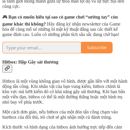
là ranh giới mong manh giữa sự thỏa mãn tột độ và sự bực bội đến
cùng cực.
🎮
Bạn có muốn hiểu tại sao có game chơi “sướng tay” còn
game khác thì không?
Hãy đăng ký nhận newsletter của Game
hóa để cùng mổ xẻ những bí mật kỹ thuật đằng sau các thiết kế
game đỉnh cao. Luôn có những phân tích sâu sắc đang chờ bạn!
Subscribe
Hitbox: Hộp Gây sát thương
Hitbox là một vùng không gian vô hình, được gắn liền với một hành
động tấn công. Khi nhân vật của bạn vung kiếm, hitbox chính là
khu vực mà lưỡi kiếm đó có khả năng gây sát thương. Khi bạn bắn
một viên đạn, hitbox có thể là một đường thẳng hoặc một hình trụ
nhỏ bay về phía trước.
Một cách đơn giản, nếu hitbox của một đòn tấn công chạm vào
hurtbox của đối thủ, trò chơi sẽ ghi nhận một cú đánh trúng.
Kích thước và hình dạng của hitbox ảnh hưởng trực tiếp đến cảm