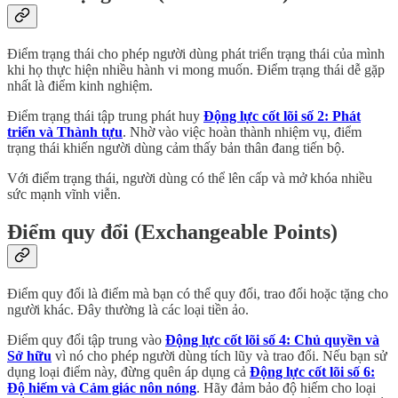
Điểm trạng thái cho phép người dùng phát triển trạng thái của mình
khi họ thực hiện nhiều hành vi mong muốn. Điểm trạng thái dễ gặp
nhất là điểm kinh nghiệm.
Điểm trạng thái tập trung phát huy
Động lực cốt lõi số 2: Phát
triển và Thành tựu
. Nhờ vào việc hoàn thành nhiệm vụ, điểm
trạng thái khiến người dùng cảm thấy bản thân đang tiến bộ.
Với điểm trạng thái, người dùng có thể lên cấp và mở khóa nhiều
sức mạnh vĩnh viễn.
Điểm quy đổi (Exchangeable Points)
Điểm quy đổi là điểm mà bạn có thể quy đổi, trao đổi hoặc tặng cho
người khác. Đây thường là các loại tiền ảo.
Điểm quy đổi tập trung vào
Động lực cốt lõi số 4: Chủ quyền và
Sở hữu
vì nó cho phép người dùng tích lũy và trao đổi. Nếu bạn sử
dụng loại điểm này, đừng quên áp dụng cả
Động lực cốt lõi số 6:
Độ hiếm và Cảm giác nôn nóng
. Hãy đảm bảo độ hiếm cho loại