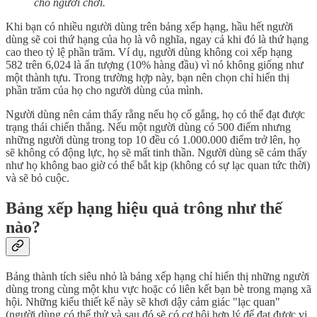
cho người chơi.
Khi bạn có nhiều người dùng trên bảng xếp hạng, hầu hết người
dùng sẽ coi thứ hạng của họ là vô nghĩa, ngay cả khi đó là thứ hạng
cao theo tỷ lệ phần trăm. Ví dụ, người dùng không coi xếp hạng
582 trên 6,024 là ấn tượng (10% hàng đầu) vì nó không giống như
một thành tựu. Trong trường hợp này, bạn nên chọn chỉ hiển thị
phần trăm của họ cho người dùng của mình.
Người dùng nên cảm thấy rằng nếu họ cố gắng, họ có thể đạt được
trạng thái chiến thắng. Nếu một người dùng có 500 điểm nhưng
những người dùng trong top 10 đều có 1.000.000 điểm trở lên, họ
sẽ không có động lực, họ sẽ mất tinh thần. Người dùng sẽ cảm thấy
như họ không bao giờ có thể bắt kịp (không có sự lạc quan tức thời)
và sẽ bỏ cuộc.
Bảng xếp hạng hiệu quả trông như thế
nào?
Bảng thành tích siêu nhỏ là bảng xếp hạng chỉ hiển thị những người
dùng trong cùng một khu vực hoặc có liên kết bạn bè trong mạng xã
hội. Những kiểu thiết kế này sẽ khơi dậy cảm giác "lạc quan"
(người dùng có thể thử và sau đó sẽ có cơ hội hợp lý để đạt được vị