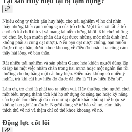
Tại sao Huy hiệu lại bị lạm dụng?
Nhiều công ty thích gắn huy hiệu cho trải nghiệm vì họ chỉ nhìn
thấy những khía cạnh nông cạn của trò chơi. Một trò chơi tốt là trò
chơi có lối chơi thú vị và mang lại niềm hứng khởi. Khi chơi những
trò chơi ấy, bạn muốn phấn đấu đạt được những mốc nhất định (mà
không phải ai cũng đạt được). Nếu bạn đạt được chúng, bạn muốn
được công nhận, được khoe khoang về điều đó hoặc ít ra cũng cảm
thấy hài lòng về bản thân.
Rất nhiều trải nghiệm và sản phẩm Game hóa khiến người dùng lặp
đi lặp lại một việc nhàm chán trong hai mươi hoặc một nghìn lần rồi
thưởng cho họ bằng một cái huy hiệu. Điều này không có nhiều ý
nghĩa, trừ khi cái huy hiệu đó được đặt tên là "Huy hiệu Bền bỉ".
Làm ơn, trò chơi là phải tạo ra niềm vui. Hãy thưởng cho người chơi
một biểu tượng thành tích khi họ sử dụng óc sáng tạo hoặc kỹ năng
của họ để làm điều gì đó mà những người khác không thể hoặc sẽ
không bao giờ làm được. Người dùng sẽ tự hào về nó, cảm thấy
thích thú về nó và thậm chí có thể khoe khoang về nó.
Động lực cốt lõi