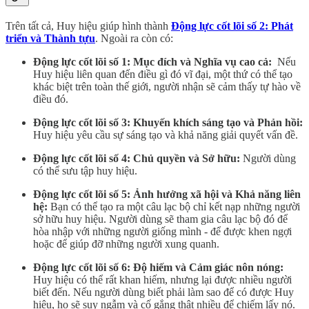
Trên tất cả, Huy hiệu giúp hình thành
Động lực cốt lõi số 2: Phát
triển và Thành tựu
. Ngoài ra còn có:
Động lực cốt lõi số 1: Mục đích và Nghĩa vụ cao cả:
Nếu
Huy hiệu liên quan đến điều gì đó vĩ đại, một thứ có thể tạo
khác biệt trên toàn thế giới, người nhận sẽ cảm thấy tự hào về
điều đó.
Động lực cốt lõi số 3: Khuyến khích sáng tạo và Phản hồi:
Huy hiệu yêu cầu sự sáng tạo và khả năng giải quyết vấn đề.
Động lực cốt lõi số 4: Chủ quyền và Sở hữu:
Người dùng
có thể sưu tập huy hiệu.
Động lực cốt lõi số 5: Ảnh hưởng xã hội và Khả năng liên
hệ:
Bạn có thể tạo ra một câu lạc bộ chỉ kết nạp những người
sở hữu huy hiệu. Người dùng sẽ tham gia câu lạc bộ đó để
hòa nhập với những người giống mình - để được khen ngợi
hoặc để giúp đỡ những người xung quanh.
Động lực cốt lõi số 6: Độ hiếm và Cảm giác nôn nóng:
Huy hiệu có thể rất khan hiếm, nhưng lại được nhiều người
biết đến. Nếu người dùng biết phải làm sao để có được Huy
hiệu, họ sẽ suy ngẫm và cố gắng thật nhiều để chiếm lấy nó.