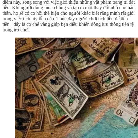
điểm này, song song với việc giới thiệu những vật phẩm trang trí đắt
tiền. Khi người dùng mua chúng và tạo ra một thay đổi nhỏ cho bản
thân, họ sẽ có cơ hội thể hiện cho người khác biết rằng mình rất giỏi
trong việc tích lũy tiền của. Thúc đẩy người chơi tích tiền để tiêu
tiền - đây là cơ chế vàng giúp bạn điều khiển dòng lưu thông tiền tệ
trong trò chơi.