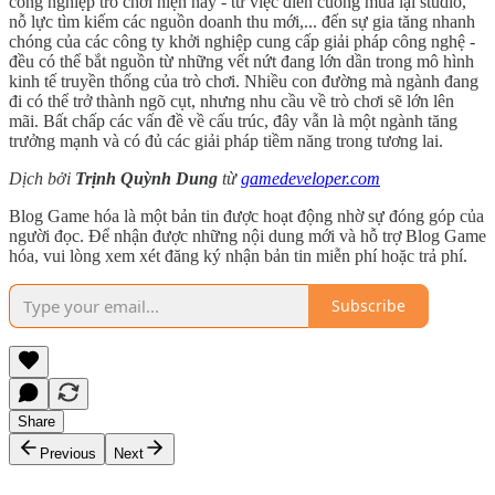
công nghiệp trò chơi hiện nay - từ việc điên cuồng mua lại studio,
nỗ lực tìm kiếm các nguồn doanh thu mới,... đến sự gia tăng nhanh
chóng của các công ty khởi nghiệp cung cấp giải pháp công nghệ -
đều có thể bắt nguồn từ những vết nứt đang lớn dần trong mô hình
kinh tế truyền thống của trò chơi. Nhiều con đường mà ngành đang
đi có thể trở thành ngõ cụt, nhưng nhu cầu về trò chơi sẽ lớn lên
mãi. Bất chấp các vấn đề về cấu trúc, đây vẫn là một ngành tăng
trưởng mạnh và có đủ các giải pháp tiềm năng trong tương lai.
Dịch bởi
Trịnh Quỳnh Dung
từ
gamedeveloper.com
Blog Game hóa là một bản tin được hoạt động nhờ sự đóng góp của
người đọc. Để nhận được những nội dung mới và hỗ trợ Blog Game
hóa, vui lòng xem xét đăng ký nhận bản tin miễn phí hoặc trả phí.
Subscribe
Share
Previous
Next