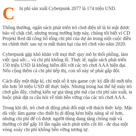
C
hi phí sản xuất Cyberpunk 2077 là 174 triệu USD.
Thông thường, ngân sách phát triển trò chơi điện tử là bí mật được
bảo vệ chặt chẽ, nhưng trong trường hợp này, chúng tôi biết vì CD
Projekt Red đã công bố tổng chi phí của dự án trong một cuộc điều
tra chính thức sau sự ra mắt thảm hại của trò chơi vào năm 2020.
Cyberpunk gặp khó khăn với mọi thứ: quy mô bị thổi phồng, làm
việc quá sức... và chi phí khổng lồ. Thực tế, ngân sách phát triển
150 triệu USD là không hiếm đối với các trò chơi AAA hiện đại.
Nếu cộng thêm cả chi phí tiếp thị, con số này sẽ phải gấp đôi.
Cách đây một thập kỉ, chỉ một số ít tựa game cực kỳ đắt đỏ mới tiêu
tốn hơn 50 triệu USD để thực hiện. Nhưng trong hai thế hệ máy trò
chơi gần đây, chứng kiến ​​​​sự gia tăng phi mã của chi phí sản xuất, ta
buộc phải đặt ra câu hỏi về tính bền vững của các trò chơi AAA.
Trong khi đó, trò chơi di động phải đối mặt với thách thức kép. Mặc
dù việc làm game cho thiết bị di động kém hiệu năng sẽ rẻ hơn,
nhưng chi phí để có được người dùng đang tăng chóng mặt và
thường có thể gấp 10 lần ngân sách phát triển cốt lõi - đe dọa một
vòng xoáy chi phí không bền vững tương tự.