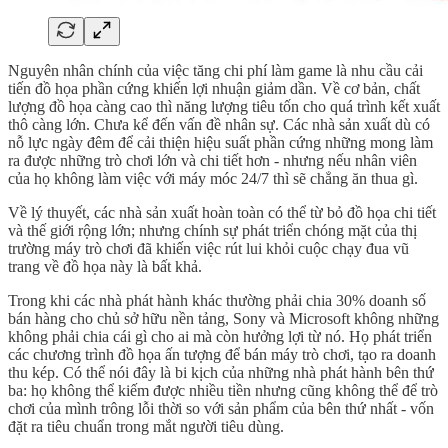
Nguyên nhân chính của việc tăng chi phí làm game là nhu cầu cải
tiến đồ họa phần cứng khiến lợi nhuận giảm dần. Về cơ bản, chất
lượng đồ họa càng cao thì năng lượng tiêu tốn cho quá trình kết xuất
thô càng lớn. Chưa kể đến vấn đề nhân sự. Các nhà sản xuất dù có
nỗ lực ngày đêm để cải thiện hiệu suất phần cứng những mong làm
ra được những trò chơi lớn và chi tiết hơn - nhưng nếu nhân viên
của họ không làm việc với máy móc 24/7 thì sẽ chẳng ăn thua gì.
Về lý thuyết, các nhà sản xuất hoàn toàn có thể từ bỏ đồ họa chi tiết
và thế giới rộng lớn; nhưng chính sự phát triển chóng mặt của thị
trường máy trò chơi đã khiến việc rút lui khỏi cuộc chạy đua vũ
trang về đồ họa này là bất khả.
Trong khi các nhà phát hành khác thường phải chia 30% doanh số
bán hàng cho chủ sở hữu nền tảng, Sony và Microsoft không những
không phải chia cái gì cho ai mà còn hưởng lợi từ nó. Họ phát triển
các chương trình đồ họa ấn tượng để bán máy trò chơi, tạo ra doanh
thu kép. Có thể nói đây là bi kịch của những nhà phát hành bên thứ
ba: họ không thể kiếm được nhiều tiền nhưng cũng không thể để trò
chơi của mình trông lỗi thời so với sản phẩm của bên thứ nhất - vốn
đặt ra tiêu chuẩn trong mắt người tiêu dùng.