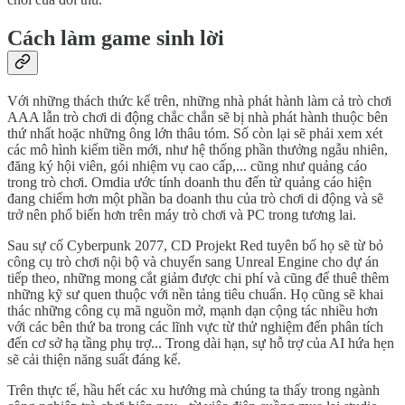
Cách làm game sinh lời
Với những thách thức kể trên, những nhà phát hành làm cả trò chơi
AAA lẫn trò chơi di động chắc chắn sẽ bị nhà phát hành thuộc bên
thứ nhất hoặc những ông lớn thâu tóm. Số còn lại sẽ phải xem xét
các mô hình kiếm tiền mới, như hệ thống phần thưởng ngẫu nhiên,
đăng ký hội viên, gói nhiệm vụ cao cấp,... cũng như quảng cáo
trong trò chơi. Omdia ước tính doanh thu đến từ quảng cáo hiện
đang chiếm hơn một phần ba doanh thu của trò chơi di động và sẽ
trở nên phổ biến hơn trên máy trò chơi và PC trong tương lai.
Sau sự cố Cyberpunk 2077, CD Projekt Red tuyên bố họ sẽ từ bỏ
công cụ trò chơi nội bộ và chuyển sang Unreal Engine cho dự án
tiếp theo, những mong cắt giảm được chi phí và cũng để thuê thêm
những kỹ sư quen thuộc với nền tảng tiêu chuẩn. Họ cũng sẽ khai
thác những công cụ mã nguồn mở, mạnh dạn cộng tác nhiều hơn
với các bên thứ ba trong các lĩnh vực từ thử nghiệm đến phân tích
đến cơ sở hạ tầng phụ trợ... Trong dài hạn, sự hỗ trợ của AI hứa hẹn
sẽ cải thiện năng suất đáng kể.
Trên thực tế, hầu hết các xu hướng mà chúng ta thấy trong ngành