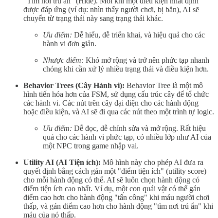
"Tìm nơi trú ẩn" (Hide). Mỗi khi một điều kiện nhất định
được đáp ứng (ví dụ: nhìn thấy người chơi, bị bắn), AI sẽ
chuyển từ trạng thái này sang trạng thái khác.
Ưu điểm:
Dễ hiểu, dễ triển khai, và hiệu quả cho các
hành vi đơn giản.
Nhược điểm:
Khó mở rộng và trở nên phức tạp nhanh
chóng khi cần xử lý nhiều trạng thái và điều kiện hơn.
Behavior Trees (Cây Hành vi):
Behavior Tree là một mô
hình tiến hóa hơn của FSM, sử dụng cấu trúc cây để tổ chức
các hành vi. Các nút trên cây đại diện cho các hành động
hoặc điều kiện, và AI sẽ đi qua các nút theo một trình tự logic.
Ưu điểm:
Dễ đọc, dễ chỉnh sửa và mở rộng. Rất hiệu
quả cho các hành vi phức tạp, có nhiều lớp như AI của
một NPC trong game nhập vai.
Utility AI (AI Tiện ích):
Mô hình này cho phép AI đưa ra
quyết định bằng cách gán một "điểm tiện ích" (utility score)
cho mỗi hành động có thể. AI sẽ luôn chọn hành động có
điểm tiện ích cao nhất. Ví dụ, một con quái vật có thể gán
điểm cao hơn cho hành động "tấn công" khi máu người chơi
thấp, và gán điểm cao hơn cho hành động "tìm nơi trú ẩn" khi
máu của nó thấp.