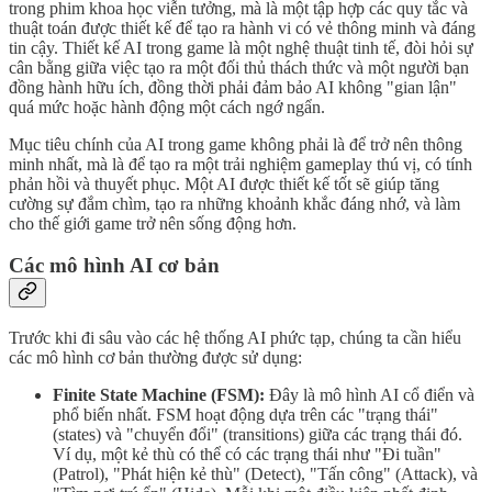
trong phim khoa học viễn tưởng, mà là một tập hợp các quy tắc và
thuật toán được thiết kế để tạo ra hành vi có vẻ thông minh và đáng
tin cậy. Thiết kế AI trong game là một nghệ thuật tinh tế, đòi hỏi sự
cân bằng giữa việc tạo ra một đối thủ thách thức và một người bạn
đồng hành hữu ích, đồng thời phải đảm bảo AI không "gian lận"
quá mức hoặc hành động một cách ngớ ngẩn.
Mục tiêu chính của AI trong game không phải là để trở nên thông
minh nhất, mà là để tạo ra một trải nghiệm gameplay thú vị, có tính
phản hồi và thuyết phục. Một AI được thiết kế tốt sẽ giúp tăng
cường sự đắm chìm, tạo ra những khoảnh khắc đáng nhớ, và làm
cho thế giới game trở nên sống động hơn.
Các mô hình AI cơ bản
Trước khi đi sâu vào các hệ thống AI phức tạp, chúng ta cần hiểu
các mô hình cơ bản thường được sử dụng:
Finite State Machine (FSM):
Đây là mô hình AI cổ điển và
phổ biến nhất. FSM hoạt động dựa trên các "trạng thái"
(states) và "chuyển đổi" (transitions) giữa các trạng thái đó.
Ví dụ, một kẻ thù có thể có các trạng thái như "Đi tuần"
(Patrol), "Phát hiện kẻ thù" (Detect), "Tấn công" (Attack), và