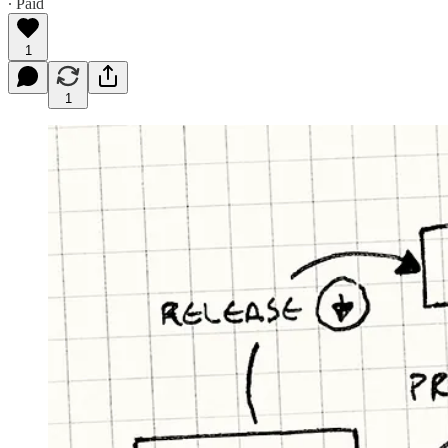
∙ Paid
1
1