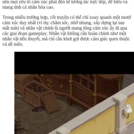
nên mọi yếu tố cảm xúc phải đến từ tương tác trực tiếp, dễ hiểu và
mang tính cá nhân hóa cao.
Trong nhiều trường hợp, cốt truyện có thể chỉ xoay quanh một motif
cảm xúc duy nhất (ví dụ: chăm sóc, nhớ nhung, xây dựng lại sau
mất mát) và nhân vật chính là người mang tông cảm xúc ấy đi qua
các giai đoạn gameplay. Nhân vật không cần hoàn chỉnh như một
nhân vật tiểu thuyết, mà chỉ cần khơi gợi được cảm giác quen thuộc
và dễ mến.