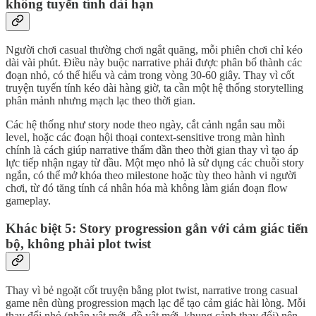
không tuyến tính dài hạn
Người chơi casual thường chơi ngắt quãng, mỗi phiên chơi chỉ kéo
dài vài phút. Điều này buộc narrative phải được phân bổ thành các
đoạn nhỏ, có thể hiểu và cảm trong vòng 30-60 giây. Thay vì cốt
truyện tuyến tính kéo dài hàng giờ, ta cần một hệ thống storytelling
phân mảnh nhưng mạch lạc theo thời gian.
Các hệ thống như story node theo ngày, cắt cảnh ngắn sau mỗi
level, hoặc các đoạn hội thoại context-sensitive trong màn hình
chính là cách giúp narrative thấm dần theo thời gian thay vì tạo áp
lực tiếp nhận ngay từ đầu. Một mẹo nhỏ là sử dụng các chuỗi story
ngắn, có thể mở khóa theo milestone hoặc tùy theo hành vi người
chơi, từ đó tăng tính cá nhân hóa mà không làm gián đoạn flow
gameplay.
Khác biệt 5: Story progression gắn với cảm giác tiến
bộ, không phải plot twist
Thay vì bẻ ngoặt cốt truyện bằng plot twist, narrative trong casual
game nên dùng progression mạch lạc để tạo cảm giác hài lòng. Mỗi
thay đổi nhỏ (nhân vật mới, đồ vật mới, khung cảnh thay đổi) nên