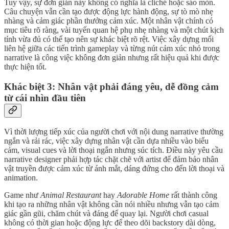
Tuy vậy, sự đơn giản này không có nghĩa là cliché hoặc sáo mòn.
Câu chuyện vẫn cần tạo được động lực hành động, sự tò mò nhẹ
nhàng và cảm giác phần thưởng cảm xúc. Một nhân vật chính có
mục tiêu rõ ràng, vài tuyến quan hệ phụ nhẹ nhàng và một chút kịch
tính vừa đủ có thể tạo nên sự khác biệt rõ rệt. Việc xây dựng mối
liên hệ giữa các tiến trình gameplay và từng nút cảm xúc nhỏ trong
narrative là công việc không đơn giản nhưng rất hiệu quả khi được
thực hiện tốt.
Khác biệt 3: Nhân vật phải đáng yêu, dễ đồng cảm
từ cái nhìn đầu tiên
Vì thời lượng tiếp xúc của người chơi với nội dung narrative thường
ngắn và rải rác, việc xây dựng nhân vật cần dựa nhiều vào biểu
cảm, visual cues và lời thoại ngắn nhưng súc tích. Điều này yêu cầu
narrative designer phải hợp tác chặt chẽ với artist để đảm bảo nhân
vật truyền được cảm xúc từ ánh mắt, dáng đứng cho đến lời thoại và
animation.
Game như
Animal Restaurant
hay
Adorable Home
rất thành công
khi tạo ra những nhân vật không cần nói nhiều nhưng vẫn tạo cảm
giác gần gũi, chăm chút và đáng để quay lại. Người chơi casual
không có thời gian hoặc động lực để theo dõi backstory dài dòng,