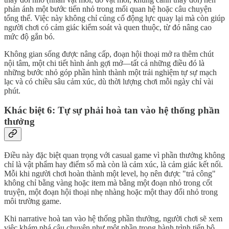
phản ánh một bước tiến nhỏ trong mối quan hệ hoặc câu chuyện
tổng thể. Việc này không chỉ củng cố động lực quay lại mà còn giúp
người chơi có cảm giác kiểm soát và quen thuộc, từ đó nâng cao
mức độ gắn bó.
Không gian sống được nâng cấp, đoạn hội thoại mở ra thêm chút
nội tâm, một chi tiết hình ảnh gợi mở—tất cả những điều đó là
những bước nhỏ góp phần hình thành một trải nghiệm tự sự mạch
lạc và có chiều sâu cảm xúc, dù thời lượng chơi mỗi ngày chỉ vài
phút.
Khác biệt 6: Tự sự phải hoà tan vào hệ thống phần
thưởng
Điều này đặc biệt quan trọng với casual game vì phần thưởng không
chỉ là vật phẩm hay điểm số mà còn là cảm xúc, là cảm giác kết nối.
Mỗi khi người chơi hoàn thành một level, họ nên được "trả công"
không chỉ bằng vàng hoặc item mà bằng một đoạn nhỏ trong cốt
truyện, một đoạn hội thoại nhẹ nhàng hoặc một thay đổi nhỏ trong
môi trường game.
Khi narrative hoà tan vào hệ thống phần thưởng, người chơi sẽ xem
việc khám phá câu chuyện như một phần trong hành trình tiến bộ,