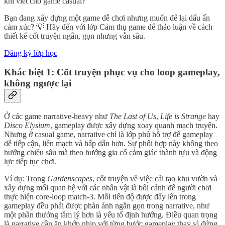
khi viết cho game casual?
Bạn đang xây dựng một game dễ chơi nhưng muốn để lại dấu ấn
cảm xúc? 💡 Hãy đến với lớp Cảm thụ game để thảo luận về cách
thiết kế cốt truyện ngắn, gọn nhưng vẫn sâu.
Đăng ký lớp học
Khác biệt 1: Cốt truyện phục vụ cho loop gameplay,
không ngược lại
Ở các game narrative-heavy như
The Last of Us
,
Life is Strange
hay
Disco Elysium
, gameplay được xây dựng xoay quanh mạch truyện.
Nhưng ở casual game, narrative chỉ là lớp phủ hỗ trợ để gameplay
dễ tiếp cận, liền mạch và hấp dẫn hơn. Sự phối hợp này không theo
hướng chiều sâu mà theo hướng gia cố cảm giác thành tựu và động
lực tiếp tục chơi.
Ví dụ: Trong
Gardenscapes
, cốt truyện về việc cải tạo khu vườn và
xây dựng mối quan hệ với các nhân vật là bối cảnh để người chơi
thực hiện core-loop match-3. Mỗi tiến độ được đẩy lên trong
gameplay đều phải được phản ánh ngắn gọn trong narrative, như
một phần thưởng tâm lý hơn là yếu tố định hướng. Điều quan trọng
là narrative cần ăn khớp nhịp với từng bước gameplay thay vì đứng