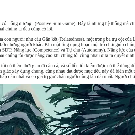
ơi có Tổng dương” (Positive Sum Game). Đây là những hệ thống mà chi
hai chúng ta đều cùng có lợi.
ủa con người: nhu cầu Gắn kết (Relatedness), một trong ba trụ cột của
 bởi những người khác. Khi một ứng dụng hoặc một trò chơi giúp chúng
của SDT: Năng lực (Competence) và Tự chủ (Autonomy). Năng lực của tôi
hai chúng tôi được nâng cao khi chúng tôi cùng nhau đưa ra quyết định 
 tôi có thêm thời gian đi câu cá, và số tiền tôi kiếm được có thể dùng 
ảm giác xây dựng chung, cùng nhau đạt được mục tiêu này đã biến một t
hấp dẫn nhất và có giá trị giữ chân người dùng lâu dài nhất. Người chơ