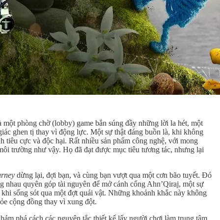
là một phòng chờ (lobby) game bắn súng đầy những lời la hét, một
ác ghen tị thay vì động lực. Một sự thật đáng buồn là, khi không
anh tiêu cực và độc hại. Rất nhiều sản phẩm công nghệ, với mong
môi trường như vậy. Họ đã đạt được mục tiêu tương tác, nhưng lại
urney
dừng lại, đợi bạn, và cùng bạn vượt qua một cơn bão tuyết. Đó
ng nhau quyên góp tài nguyên để mở cánh cổng Ahn’Qiraj, một sự
 khi sống sót qua một đợt quái vật. Những khoảnh khắc này không
khỏe cộng đồng thay vì xung đột.
ám phá cách các nguyên tắc thiết kế lấy người chơi làm trung tâm