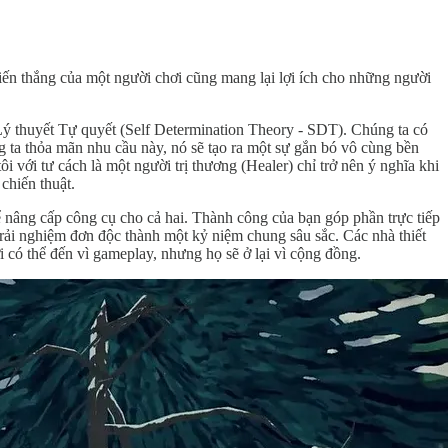
ến thắng của một người chơi cũng mang lại lợi ích cho những người
 Lý thuyết Tự quyết (Self Determination Theory - SDT). Chúng ta có
 ta thỏa mãn nhu cầu này, nó sẽ tạo ra một sự gắn bó vô cùng bền
 với tư cách là một người trị thương (Healer) chỉ trở nên ý nghĩa khi
chiến thuật.
để nâng cấp công cụ cho cả hai. Thành công của bạn góp phần trực tiếp
rải nghiệm đơn độc thành một kỷ niệm chung sâu sắc. Các nhà thiết
i có thể đến vì gameplay, nhưng họ sẽ ở lại vì cộng đồng.