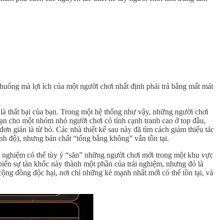
huống mà lợi ích của một người chơi nhất định phải trả bằng mất mát
h là thất bại của bạn. Trong một hệ thống như vậy, những người chơi
 hạn cho một nhóm nhỏ người chơi có tính cạnh tranh cao ở top đầu,
n giản là từ bỏ. Các nhà thiết kế sau này đã tìm cách giảm thiểu tác
h độ), nhưng bản chất “tổng bằng không” vẫn tồn tại.
h nghiệm có thể tùy ý “săn” những người chơi mới trong một khu vực
iến sự tàn khốc này thành một phần của trải nghiệm, nhưng đó là
ộng đồng độc hại, nơi chỉ những kẻ mạnh nhất mới có thể tồn tại, và