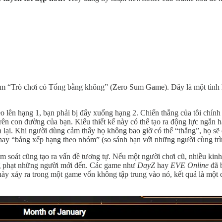
 niệm “Trò chơi có Tổng bằng không” (Zero Sum Game). Đây là một tình 
leo lên hạng 1, bạn phải bị đẩy xuống hạng 2. Chiến thắng của tôi chín
trên con đường của bạn. Kiểu thiết kế này có thể tạo ra động lực ngắn
ại. Khi người dùng cảm thấy họ không bao giờ có thể “thắng”, họ sẽ đơ
hay “bảng xếp hạng theo nhóm” (so sánh bạn với những người cùng trìn
 soát cũng tạo ra vấn đề tương tự. Nếu một người chơi cũ, nhiều kin
ng phạt những người mới đến. Các game như
DayZ
hay
EVE Online
đã b
y xảy ra trong một game vốn không tập trung vào nó, kết quả là một c