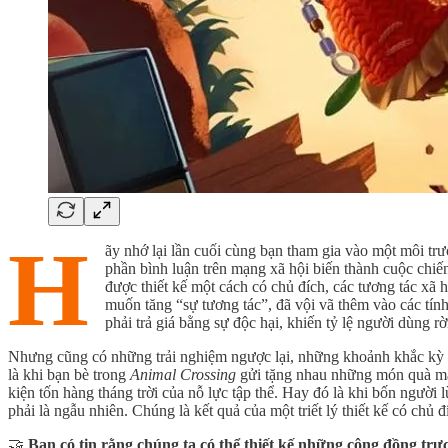
H
ãy nhớ lại lần cuối cùng bạn tham gia vào một môi tr
phần bình luận trên mạng xã hội biến thành cuộc chiế
được thiết kế một cách có chủ đích, các tương tác xã
muốn tăng “sự tương tác”, đã vội vã thêm vào các tín
phải trả giá bằng sự độc hại, khiến tỷ lệ người dùng rời
Nhưng cũng có những trải nghiệm ngược lại, những khoảnh khắc kỳ di
là khi bạn bè trong
Animal Crossing
gửi tặng nhau những món quà mà 
kiện tốn hàng tháng trời của nỗ lực tập thể. Hay đó là khi bốn người 
phải là ngẫu nhiên. Chúng là kết quả của một triết lý thiết kế có chủ 
🤝
Bạn có tin rằng chúng ta có thể thiết kế những cộng đồng trự