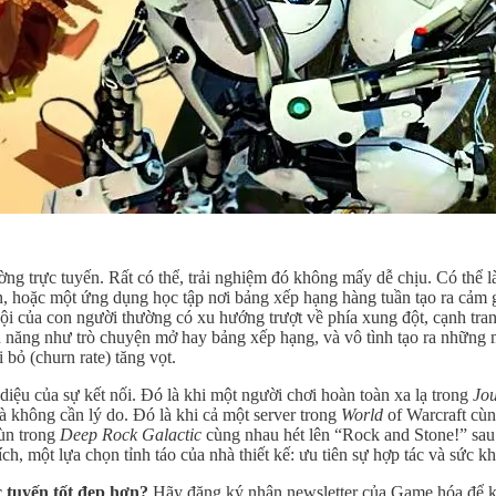
ường trực tuyến. Rất có thể, trải nghiệm đó không mấy dễ chịu. Có thể 
n, hoặc một ứng dụng học tập nơi bảng xếp hạng hàng tuần tạo ra cảm gi
 hội của con người thường có xu hướng trượt về phía xung đột, cạnh tr
h năng như trò chuyện mở hay bảng xếp hạng, và vô tình tạo ra những 
 bỏ (churn rate) tăng vọt.
ệu của sự kết nối. Đó là khi một người chơi hoàn toàn xa lạ trong
Jo
không cần lý do. Đó là khi cả một server trong
World
of Warcraft cù
lùn trong
Deep Rock Galactic
cùng nhau hét lên “Rock and Stone!” sau
đích, một lựa chọn tỉnh táo của nhà thiết kế: ưu tiên sự hợp tác và sức 
c tuyến tốt đẹp hơn?
Hãy đăng ký nhận newsletter của Game hóa để kh