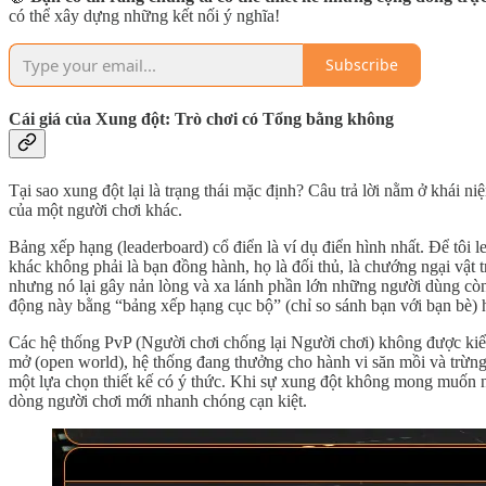
có thể xây dựng những kết nối ý nghĩa!
Subscribe
Cái giá của Xung đột: Trò chơi có Tổng bằng không
Tại sao xung đột lại là trạng thái mặc định? Câu trả lời nằm ở khái
của một người chơi khác.
Bảng xếp hạng (leaderboard) cổ điển là ví dụ điển hình nhất. Để tôi 
khác không phải là bạn đồng hành, họ là đối thủ, là chướng ngại vật 
nhưng nó lại gây nản lòng và xa lánh phần lớn những người dùng còn l
động này bằng “bảng xếp hạng cục bộ” (chỉ so sánh bạn với bạn bè) 
Các hệ thống PvP (Người chơi chống lại Người chơi) không được kiểm
mở (open world), hệ thống đang thưởng cho hành vi săn mồi và trừ
một lựa chọn thiết kế có ý thức. Khi sự xung đột không mong muốn nà
dòng người chơi mới nhanh chóng cạn kiệt.