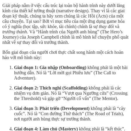
Giải pháp nằm ở việc cấu trúc lại toàn bộ hành trình này dưới lăng
kính của thiết kế tường thuật (narrative design). Thay vì là các giai
đoạn kỹ thuật, chúng ta hãy xem chúng là các Hồi (Acts) của một
câu chuyện. Tại sao? Bởi vì mục tiêu của một ứng dụng game hóa
có ý nghĩa (học tập, sức khỏe, tài chính) chính là sự
thay đổi
và
trưởng thành
. Và “Hành trình của Người anh hùng” (The Hero’s
Journey) của Joseph Campbell chính là mô hình kể chuyện phổ quát
nhất về sự thay đổi và trưởng thành.
Bốn giai đoạn của người chơi thực chất song hành một cách hoàn
hảo với mô hình này:
Giai đoạn 1: Gia nhập (Onboarding)
không phải là một bài
hướng dẫn. Nó là “Lời mời gọi Phiêu lưu” (The Call to
Adventure).
Giai đoạn 2: Thích nghi (Scaffolding)
không phải là các
nhiệm vụ đơn giản. Nó là “Vượt qua Ngưỡng cửa” (Crossing
the Threshold) và gặp gỡ “Người cố vấn” (The Mentor).
Giai đoạn 3: Phát triển (Development)
không phải là “cày
cuốc”. Nó là “Con đường Thử thách” (The Road of Trials),
nơi người anh hùng thực sự trưởng thành.
Giai đoạn 4: Làm chủ (Mastery)
không phải là “kết thúc”.