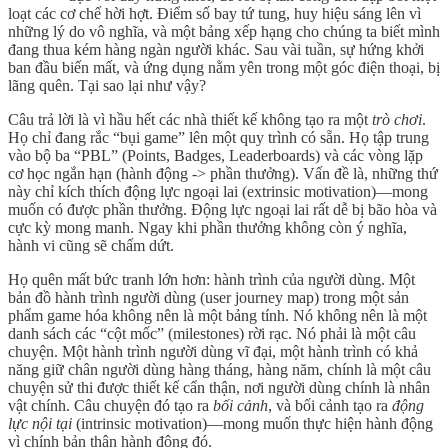
loạt các cơ chế hời hợt. Điểm số bay tứ tung, huy hiệu sáng lên vì
những lý do vô nghĩa, và một bảng xếp hạng cho chúng ta biết mình
đang thua kém hàng ngàn người khác. Sau vài tuần, sự hứng khởi
ban đầu biến mất, và ứng dụng nằm yên trong một góc điện thoại, bị
lãng quên. Tại sao lại như vậy?
Câu trả lời là vì hầu hết các nhà thiết kế không tạo ra một
trò chơi
.
Họ chỉ đang rắc “bụi game” lên một quy trình có sẵn. Họ tập trung
vào bộ ba “PBL” (Points, Badges, Leaderboards) và các vòng lặp
cơ học ngắn hạn (hành động -> phần thưởng). Vấn đề là, những thứ
này chỉ kích thích động lực ngoại lai (extrinsic motivation)—mong
muốn có được phần thưởng. Động lực ngoại lai rất dễ bị bão hòa và
cực kỳ mong manh. Ngay khi phần thưởng không còn ý nghĩa,
hành vi cũng sẽ chấm dứt.
Họ quên mất bức tranh lớn hơn: hành trình của người dùng. Một
bản đồ hành trình người dùng (user journey map) trong một sản
phẩm game hóa không nên là một bảng tính. Nó không nên là một
danh sách các “cột mốc” (milestones) rời rạc. Nó phải là một câu
chuyện. Một hành trình người dùng vĩ đại, một hành trình có khả
năng giữ chân người dùng hàng tháng, hàng năm, chính là một câu
chuyện sử thi được thiết kế cẩn thận, nơi người dùng chính là nhân
vật chính. Câu chuyện đó tạo ra
bối cảnh
, và bối cảnh tạo ra
động
lực nội tại
(intrinsic motivation)—mong muốn thực hiện hành động
vì chính bản thân hành động đó.