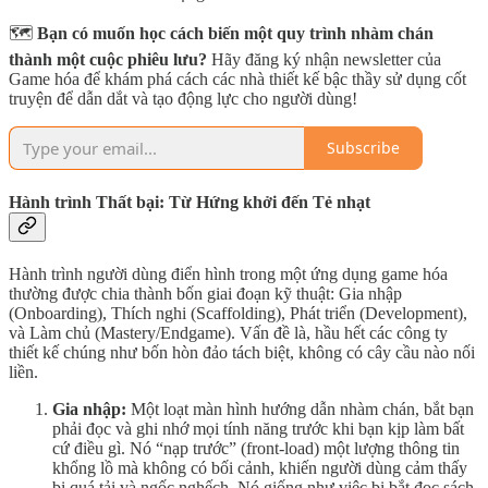
🗺️
Bạn có muốn học cách biến một quy trình nhàm chán
thành một cuộc phiêu lưu?
Hãy đăng ký nhận newsletter của
Game hóa để khám phá cách các nhà thiết kế bậc thầy sử dụng cốt
truyện để dẫn dắt và tạo động lực cho người dùng!
Subscribe
Hành trình Thất bại: Từ Hứng khởi đến Tẻ nhạt
Hành trình người dùng điển hình trong một ứng dụng game hóa
thường được chia thành bốn giai đoạn kỹ thuật: Gia nhập
(Onboarding), Thích nghi (Scaffolding), Phát triển (Development),
và Làm chủ (Mastery/Endgame). Vấn đề là, hầu hết các công ty
thiết kế chúng như bốn hòn đảo tách biệt, không có cây cầu nào nối
liền.
Gia nhập:
Một loạt màn hình hướng dẫn nhàm chán, bắt bạn
phải đọc và ghi nhớ mọi tính năng trước khi bạn kịp làm bất
cứ điều gì. Nó “nạp trước” (front-load) một lượng thông tin
khổng lồ mà không có bối cảnh, khiến người dùng cảm thấy
bị quá tải và ngốc nghếch. Nó giống như việc bị bắt đọc sách