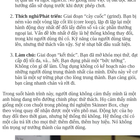
hướng dẫn sử dụng trước khi được phép chơi.
Thích nghi/Phát triển:
Giai đoạn “cày cuốc” (grind). Bạn bị
ném vào một vòng lặp cốt lõi (core loop), lặp đi lặp lại một
hành động duy nhất để đổi lấy điểm số và các phần thưởng
ngoại lai. Vấn đề lớn nhất ở đây là hệ thống không thay đổi,
trong khi người dùng thì có. Kỹ năng của người dùng tăng
lên, nhưng thử thách vẫn vậy. Sự tẻ nhạt bắt đầu xuất hiện.
Làm chủ:
Giai đoạn “kết thúc”. Bạn đã mở khóa mọi thứ, đạt
cấp độ tối đa, và... hết. Bạn đụng phải một “bức tường”.
Không còn gì để làm. Ứng dụng không có kế hoạch nào cho
những người dùng trung thành nhất của mình. Điều này về cơ
bản là một sự trừng phạt cho lòng trung thành. Bạn càng giỏi,
bạn càng nhanh chán và rời đi.
Trong suốt hành trình này, người dùng không cảm thấy mình là một
anh hùng đang trên đường chinh phục thử thách. Họ cảm thấy mình
giống một con chuột trong phòng thí nghiệm Skinner Box, chạy
theo vòng quay để nhận được một viên phô mai. Động lực của họ
thay đổi theo thời gian, nhưng hệ thống thì không. Hệ thống chỉ có
một câu trả lời cho mọi thứ: thêm điểm, thêm huy hiệu. Nó không
tôn trọng sự trưởng thành của người dùng.