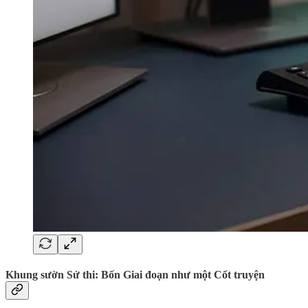
Khung sườn Sử thi: Bốn Giai đoạn như một Cốt truyện