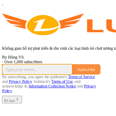
Không gian hỗ trợ phát triển & tôn vinh các loại hình trò chơi tương 
By Hùng Vũ
·
Over 1,000 subscribers
Subscribe
By subscribing, you agree the publisher's
Terms of Service
and
Privacy Policy
, Substack's
Terms of Use
, and
acknowledge its
Information Collection Notice
and
Privacy
Policy
.
Bỏ qua